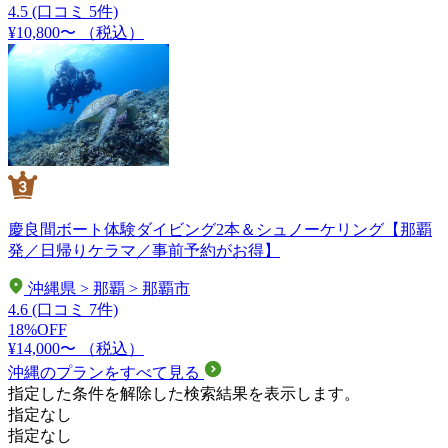
4.5
(口コミ 5件)
¥10,800〜
（税込）
慶良間ボート体験ダイビング2本＆シュノーケリング【那覇
発／日帰りケラマ／事前予約がお得】
沖縄県 > 那覇 > 那覇市
4.6
(口コミ 7件)
18%OFF
¥14,000〜
（税込）
沖縄のプランをすべて見る
指定した条件を解除した検索結果を表示します。
指定なし
指定なし