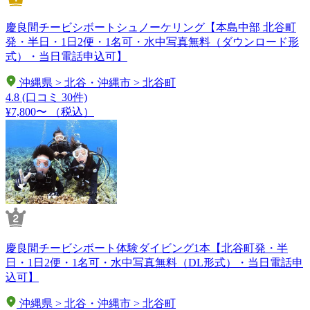
慶良間チービシボートシュノーケリング【本島中部 北谷町
発・半日・1日2便・1名可・水中写真無料（ダウンロード形
式）・当日電話申込可】
沖縄県 > 北谷・沖縄市 > 北谷町
4.8
(口コミ 30件)
¥7,800〜
（税込）
慶良間チービシボート体験ダイビング1本【北谷町発・半
日・1日2便・1名可・水中写真無料（DL形式）・当日電話申
込可】
沖縄県 > 北谷・沖縄市 > 北谷町