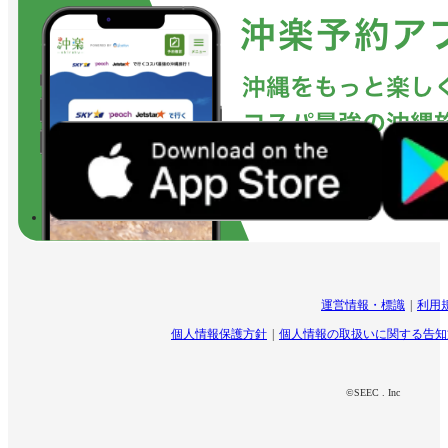
運営情報・標識
利用
個人情報保護方針
個人情報の取扱いに関する告知
©SEEC . Inc