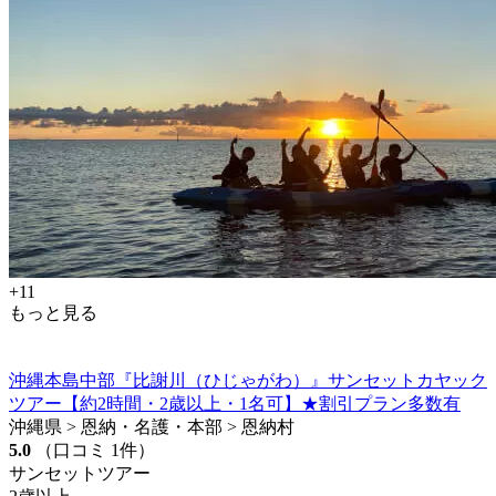
+11
もっと見る
沖縄本島中部『比謝川（ひじゃがわ）』サンセットカヤック
ツアー【約2時間・2歳以上・1名可】★割引プラン多数有
沖縄県 > 恩納・名護・本部 > 恩納村
5.0
（口コミ 1件）
サンセットツアー