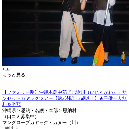
+10
もっと見る
【ファミリー割】沖縄本島中部『比謝川（ひじゃがわ）』サ
ンセットカヤックツアー【約2時間・2歳以上】★子供一人無
料＆半額
沖縄県 > 恩納・名護・本部 > 恩納村
（口コミ募集中）
マングローブカヤック・カヌー（川）
2歳以上