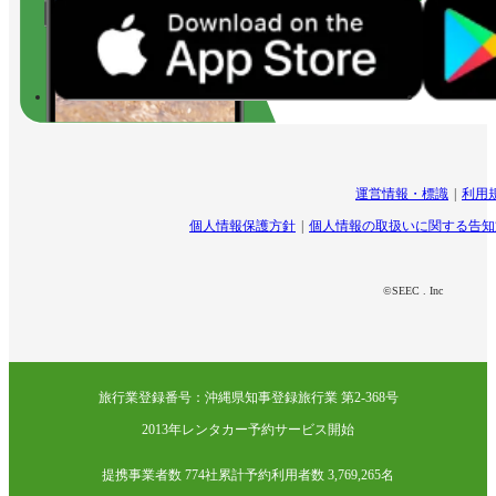
運営情報・標識
利用
個人情報保護方針
個人情報の取扱いに関する告知
©SEEC . Inc
旅行業登録番号：沖縄県知事登録旅行業 第2-368号
2013年レンタカー予約サービス開始
提携事業者数 774社
累計予約利用者数 3,769,265名