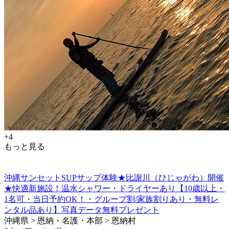
+4
もっと見る
沖縄サンセットSUPサップ体験★比謝川（ひじゃがわ）開催
★快適新施設！温水シャワー・ドライヤーあり【10歳以上・
1名可・当日予約OK！・グループ割/家族割りあり・無料レ
ンタル品あり】写真データ無料プレゼント
沖縄県 > 恩納・名護・本部 > 恩納村