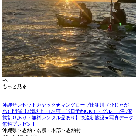
+3
もっと見る
沖縄サンセットカヤック★マングローブ比謝川（ひじゃが
わ）開催【2歳以上・1名可・当日予約OK！・グループ割/家
族割りあり・無料レンタル品あり】快適新施設★写真データ
無料プレゼント
沖縄県 > 恩納・名護・本部 > 恩納村