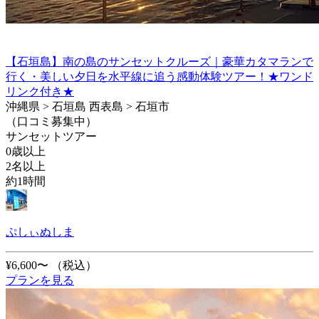
【石垣島】南の島のサンセットクルーズ｜豪華カタマランで
行く・美しい夕日を水平線に追う感動体験ツアー！★ワンド
リンク付き★
沖縄県 > 石垣島 西表島 > 石垣市
（口コミ募集中）
サンセットツアー
0歳以上
2名以上
約1時間
ぷしぃぬしま
¥6,600〜
（税込）
プランを見る