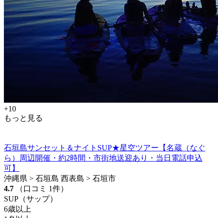
+10
もっと見る
石垣島サンセット＆ナイトSUP★星空ツアー【名蔵（なぐ
ら）周辺開催・約2時間・市街地送迎あり・当日電話申込
可】
沖縄県 > 石垣島 西表島 > 石垣市
4.7
（口コミ 1件）
SUP（サップ）
6歳以上