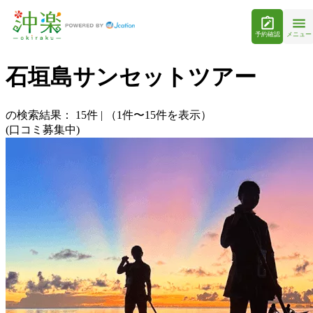
予約確認
メニュー
石垣島サンセットツアー
の検索結果：
15
件
|
（1件〜15件を表示）
(口コミ募集中)