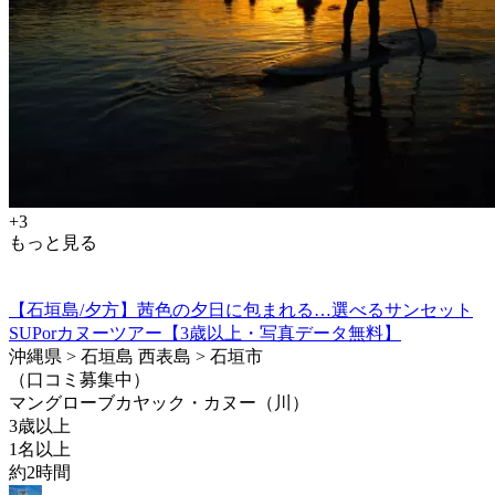
+3
もっと見る
【石垣島/夕方】茜色の夕日に包まれる…選べるサンセット
SUPorカヌーツアー【3歳以上・写真データ無料】
沖縄県 > 石垣島 西表島 > 石垣市
（口コミ募集中）
マングローブカヤック・カヌー（川）
3歳以上
1名以上
約2時間