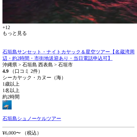
+12
もっと見る
石垣島サンセット・ナイトカヤック＆星空ツアー【名蔵湾周
辺・約2時間・市街地送迎あり・当日電話申込可】
沖縄県 > 石垣島 西表島 > 石垣市
4.9
（口コミ 2件）
シーカヤック・カヌー（海）
1歳以上
1名以上
約2時間
石垣島シュノーケルツアー
¥6,000〜
（税込）