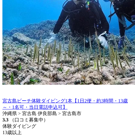
宮古島ビーチ体験ダイビング1本【1日2便・約3時間・13歳
～・1名可・当日電話申込可】
沖縄県 > 宮古島 伊良部島 > 宮古島市
3.3
（口コミ募集中）
体験ダイビング
13歳以上