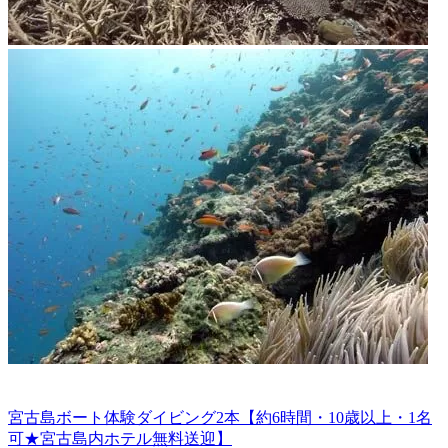
宮古島ボート体験ダイビング2本【約6時間・10歳以上・1名
可★宮古島内ホテル無料送迎】