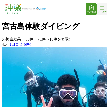
予約確認
メニュー
宮古島体験ダイビング
の検索結果：
18
件
|
（1件〜18件を表示）
4.6
（口コミ 6件）