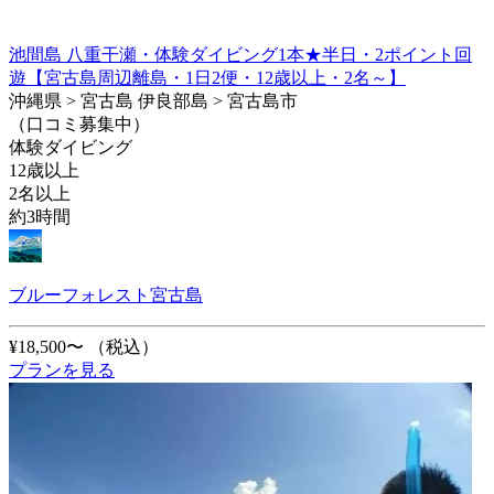
池間島 八重干瀬・体験ダイビング1本★半日・2ポイント回
遊【宮古島周辺離島・1日2便・12歳以上・2名～】
沖縄県 > 宮古島 伊良部島 > 宮古島市
（口コミ募集中）
体験ダイビング
12歳以上
2名以上
約3時間
ブルーフォレスト宮古島
¥18,500〜
（税込）
プランを見る