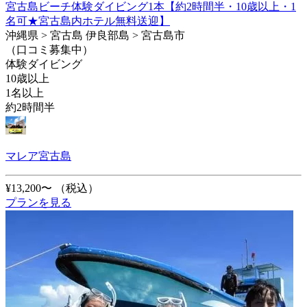
宮古島ビーチ体験ダイビング1本【約2時間半・10歳以上・1
名可★宮古島内ホテル無料送迎】
沖縄県 > 宮古島 伊良部島 > 宮古島市
（口コミ募集中）
体験ダイビング
10歳以上
1名以上
約2時間半
マレア宮古島
¥13,200〜
（税込）
プランを見る