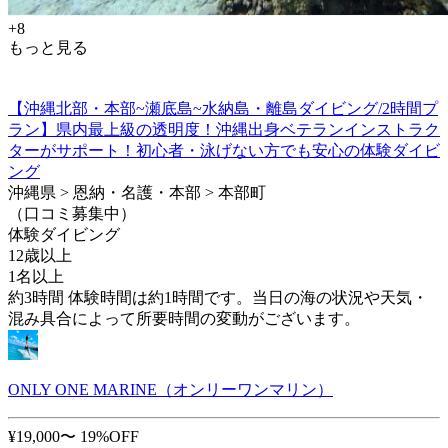
+8
もっと見る
【沖縄北部・本部~瀬底島~水納島・離島ダイビング/2時間プ
ラン】県内最上級の透明度！沖縄出身ベテランインストラク
ターがサポート！初心者・泳げない方でも安心の体験ダイビ
ング
沖縄県 > 恩納・名護・本部 > 本部町
（口コミ募集中）
体験ダイビング
12歳以上
1名以上
約3時間 体験時間は約1時間です。当日の海の状況や天気・
混み具合によって所要時間の変動がございます。
ONLY ONE MARINE（オンリーワンマリン）
¥19,000〜
19%OFF