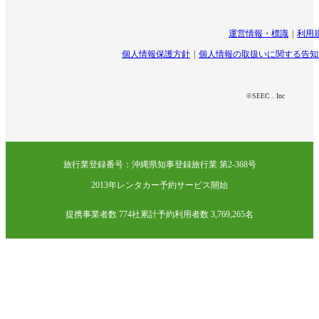
運営情報・標識
利用
個人情報保護方針
個人情報の取扱いに関する告知
©SEEC . Inc
旅行業登録番号：沖縄県知事登録旅行業 第2-368号
2013年レンタカー予約サービス開始
提携事業者数 774社
累計予約利用者数 3,769,265名