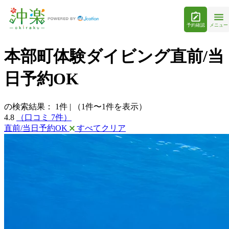
予約確認
メニュー
本部町体験ダイビング直前/当
日予約OK
の検索結果：
1
件
|
（1件〜1件を表示）
4.8
（口コミ 7件）
直前/当日予約OK
すべてクリア