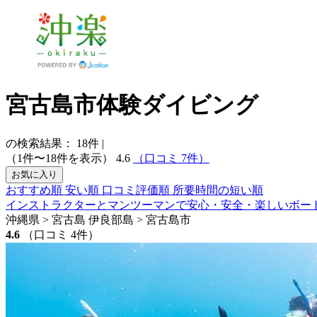
宮古島市体験ダイビング
の検索結果：
18
件
|
（1件〜18件を表示）
4.6
（口コミ 7件）
お気に入り
おすすめ順
安い順
口コミ評価順
所要時間の短い順
インストラクターとマンツーマンで安心・安全・楽しいボー
沖縄県 > 宮古島 伊良部島 > 宮古島市
4.6
（口コミ 4件）