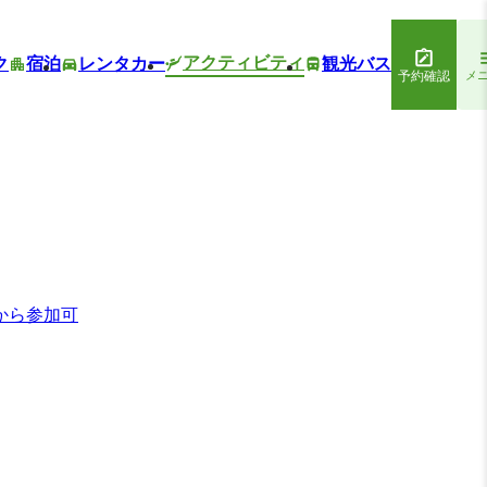
アクティビティ
ク
宿泊
レンタカー
観光バス
予約確認
メ
から参加可