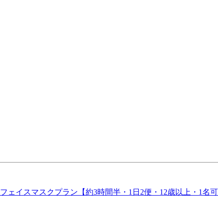
ェイスマスクプラン【約3時間半・1日2便・12歳以上・1名