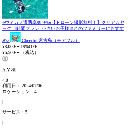
⭐︎ウミガメ遭遇率99.9%⭐︎【ドローン撮影無料！】クリアカヤ
ック -1時間プラン- 小さいお子様連れのファミリーにおすす
め♪
Cheerful 宮古島（チアフル）
¥8,000〜
19%OFF
¥6,500〜
（税込）
A.Y 様
4.8
利用日： 2024/07/06
ロケーション：4
|
サービス：5
|