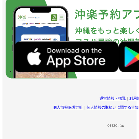
運営情報・標識
利用
個人情報保護方針
個人情報の取扱いに関する告知
©SEEC . Inc