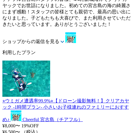
ヤックでお世話になりました。初めての宮古島の海の綺麗さ
にまず感動！スタッフの皆様とても親切で、最高の思い出に
なりました。子どもたちも大喜びで、また利用させていただ
きたいと思っています。ありがとうございました！
ショップからの返信を見る
利用したプラン
⭐︎ウミガメ遭遇率99.9%⭐︎【ドローン撮影無料！】クリアカヤ
ック -1時間プラン- 小さいお子様連れのファミリーにおすす
め♪
Cheerful 宮古島（チアフル）
¥8,000〜
19%OFF
¥6,500〜
（税込）