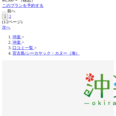
¥6,500〜
（税込）
このプランを予約する
前へ
2
1
(1/2ページ)
次へ
沖楽
>
沖楽
>
口コミ一覧
>
宮古島/シーカヤック・カヌー（海）