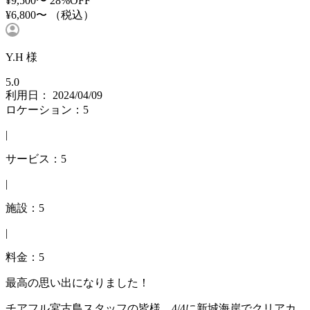
¥9,500〜
28%OFF
¥6,800〜
（税込）
Y.H 様
5.0
利用日： 2024/04/09
ロケーション：5
|
サービス：5
|
施設：5
|
料金：5
最高の思い出になりました！
チアフル宮古島スタッフの皆様、4/4に新城海岸でクリアカ