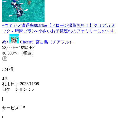
⭐︎ウミガメ遭遇率99.9%⭐︎【ドローン撮影無料！】クリアカヤ
ック -1時間プラン- 小さいお子様連れのファミリーにおすす
め♪
Cheerful 宮古島（チアフル）
¥8,000〜
19%OFF
¥6,500〜
（税込）
I.M 様
4.5
利用日： 2023/11/08
ロケーション：5
|
サービス：5
|