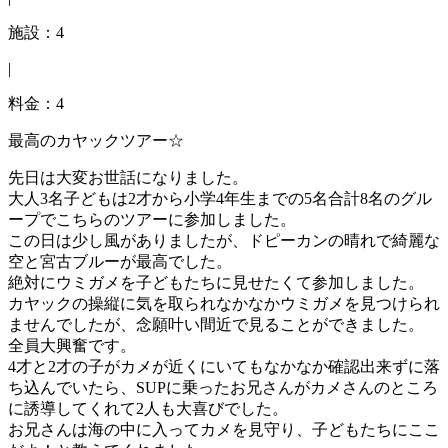
施設：4
|
料金：4
最高のカヤックツアー☆
先日は大変お世話になりました。
大人3名子どもは2才から小学4年生までの5名合計8名のグル
ープでこちらのツアーに参加しました。
この日は少し風がありましたが、ドピーカンの晴れで綺麗な
空と宮古ブルーが最高でした。
絶対にウミガメを子どもたちに見せたくて参加しました。
カヤックの操縦に気を取られなかなかウミガメを見つけられ
ませんでしたが、念願叶い間近で見ることができました。
全員大興奮です。
4才と2才の子がカメが近くにいてもなかなか確認出来ずに落
ち込んでいたら、SUPに乗ったお兄さんがカメさんのところ
に誘導してくれて2人も大喜びでした。
お兄さんは海の中に入ってカメを見守り、子どもたちにここ