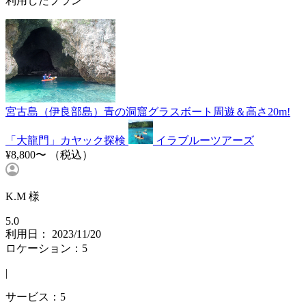
利用したプラン
宮古島（伊良部島）青の洞窟グラスボート周遊＆高さ20m!
「大龍門」カヤック探検
イラブルーツアーズ
¥8,800〜
（税込）
K.M 様
5.0
利用日： 2023/11/20
ロケーション：5
|
サービス：5