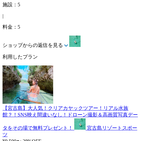
施設：5
|
料金：5
ショップからの返信を見る
利用したプラン
【宮古島】大人気！クリアカヤックツアー！リアル水族
館？！SNS映え間違いなし！ドローン撮影＆高画質写真デー
タをその場で無料プレゼント！
宮古島リゾートスポー
ツ