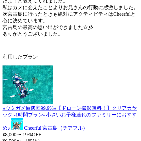
だよ！と教えてくれました。
私はカメに会えたことよりお兄さんの行動に感激しました。
次宮古島に行ったときも絶対にアクティビティはCheerfulと
心に決めています。
宮古島の最高の思い出ができました☆彡
ありがとうございました。
利用したプラン
⭐︎ウミガメ遭遇率99.9%⭐︎【ドローン撮影無料！】クリアカヤ
ック -1時間プラン- 小さいお子様連れのファミリーにおすす
め♪
Cheerful 宮古島（チアフル）
¥8,000〜
19%OFF