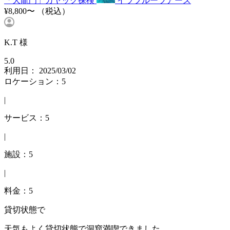
「大龍門」カヤック探検
イラブルーツアーズ
¥8,800〜
（税込）
K.T 様
5.0
利用日： 2025/03/02
ロケーション：5
|
サービス：5
|
施設：5
|
料金：5
貸切状態で
天気もよく貸切状態で洞窟満喫できました。