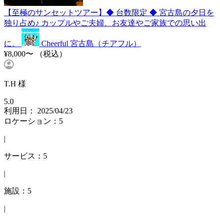
【至極のサンセットツアー】◆ 台数限定 ◆ 宮古島の夕日を
独り占め♪ カップルやご夫婦、お友達やご家族での思い出
に。
Cheerful 宮古島（チアフル）
¥8,000〜
（税込）
T.H 様
5.0
利用日： 2025/04/23
ロケーション：5
|
サービス：5
|
施設：5
|