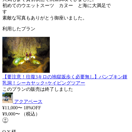
初めてのウエットスーツ カヌー と海に大満足で
す
素敵な写真もありがとう御座いました。
利用したプラン
【要注意！往復3キロの地獄坂歩く必要無し】パンプキン鍾
乳洞！シーカヤック+ケイビングツアー
このプランの販売は終了しました
アクアベース
¥11,000〜
18%OFF
¥9,000〜
（税込）
O.Y 様