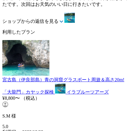
たです。次回はお天気のいい日に行きたいです。
ショップからの返信を見る
利用したプラン
宮古島（伊良部島）青の洞窟グラスボート周遊＆高さ20m!
「大龍門」カヤック探検
イラブルーツアーズ
¥8,800〜
（税込）
S.M 様
5.0