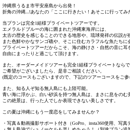
沖縄県うるま市平安座島から出発！
折角の沖縄...!あなたの「ここに行きたい！あそこに行って
当プランは完全1組様プライベートツアーです。
エメラルドブルーの海に囲まれた沖縄東海岸には、
太古の歴史を感じることのできる地形や、琉球発祥の伝説が
また色鮮やかなサンゴ礁や、そこに住むカラフルな魚たちに
プライベートツアーだからこそ、海の静けさ・自然の音に耳
自由にまったりと過ごして頂けます。
また、オーダーメイドツアーも完全1組様プライベートなら
ご希望がございましたら、是非ご相談ください。
(既定のコースもございますので、下記のツアーコースをご参
また、知る人ぞ知る無人島にも上陸可能。
青い海に浮かぶ、白い砂浜を持つ無人島は、まさに息をのむ
この絶景は、行った人でしか表現できない美しさです。
この夏は沖縄にもう一度恋をしてみませんか？
・写真＆動画撮影サポート付き（GoPro、insta360使用、写
・無人島沖でシュノーケルも楽しめちゃう！（別途プラン追