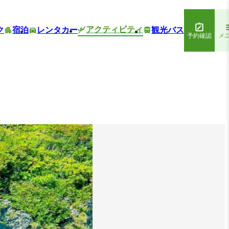
アクティビティ
ク
宿泊
レンタカー
観光バス
予約確認
メ