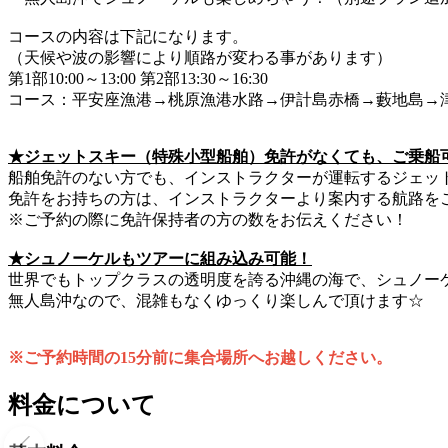
コースの内容は下記になります。
（天候や波の影響により順路が変わる事があります）
第1部10:00～13:00 第2部13:30～16:30
コース：平安座漁港→桃原漁港水路→伊計島赤橋→藪地島→
★ジェットスキー（特殊小型船舶）免許がなくても、ご乗船
船舶免許のない方でも、インストラクターが運転するジェッ
免許をお持ちの方は、インストラクターより案内する航路を
※ご予約の際に免許保持者の方の数をお伝えください！
★シュノーケルもツアーに組み込み可能！
世界でもトップクラスの透明度を誇る沖縄の海で、シュノー
無人島沖なので、混雑もなくゆっくり楽しんで頂けます☆
※ご予約時間の15分前に集合場所へお越しください。
料金について