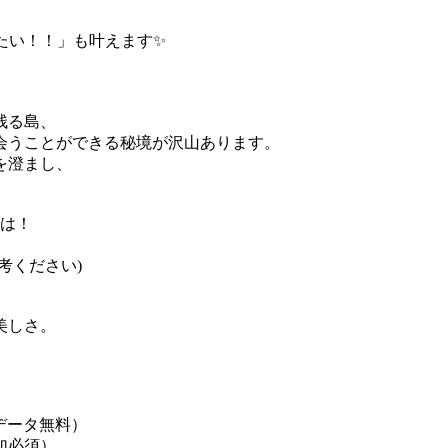
みたい！！」も叶えます✨
残る島、
会うことができる秘境が沢山あります。
を澄まし、
では！
考ください)
美しさ。
真データ無料）
加必須）