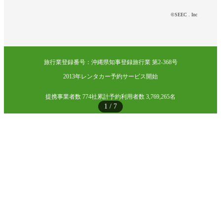
©SEEC . Inc
旅行業登録番号：沖縄県知事登録旅行業 第2-368号
2013年レンタカー予約サービス開始
提携事業者数 774社
累計予約利用者数 3,769,265名
1
/
7