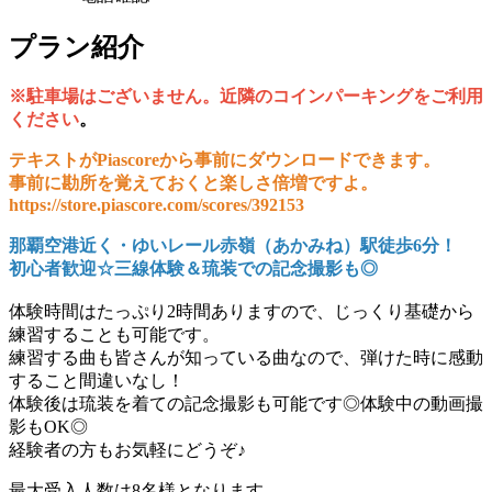
プラン紹介
※駐車場はございません。近隣のコインパーキングをご利用
ください
。
テキストがPiascoreから事前にダウンロードできます。
事前に勘所を覚えておくと楽しさ倍増ですよ。
https://store.piascore.com/scores/392153
那覇空港近く・ゆいレール赤嶺（あかみね）駅徒歩6分！
初心者歓迎☆三線体験＆琉装での記念撮影も◎
体験時間はたっぷり2時間ありますので、じっくり基礎から
練習することも可能です。
練習する曲も皆さんが知っている曲なので、弾けた時に感動
すること間違いなし！
体験後は琉装を着ての記念撮影も可能です◎体験中の動画撮
影もOK◎
経験者の方もお気軽にどうぞ♪
最大受入人数は8名様となります。