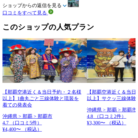
ショップからの返信を見る
口コミをすべて見る
このショップの人気プラン
【那覇空港近く＆当日予約・２名様
【那覇空港近く＆当日
以上】1曲丸ごと三線体験と琉装を
以上】サクッ三線体験(
着ての発表会
沖縄県 > 那覇 > 那覇市
沖縄県 > 那覇 > 那覇市
4.8
（口コミ2件）
4.7
（口コミ5件）
¥3,300〜
（税込）
¥4,400〜
（税込）