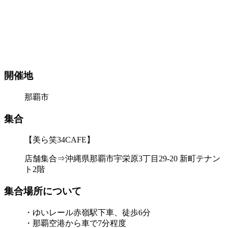
開催地
那覇市
集合
【美ら笑34CAFE】
店舗集合⇒沖縄県那覇市宇栄原3丁目29-20 新町テナン
ト2階
集合場所について
・ゆいレール赤嶺駅下車、徒歩6分
・那覇空港から車で7分程度