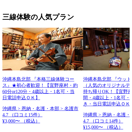
三線体験の人気プラン
沖縄本島北部 『本格三線体験コー
沖縄本島北部 『ウッ
ス』★初心者歓迎！【宜野座村・約
（人気のオリジナルデ
60分or120分・4歳以上・1名可・当
持ち帰りOK！【宜野座
日電話申込ＯＫ】
間・4歳以上・1名可・
き・当日電話申込ＯＫ
沖縄県 > 恩納・名護・本部 > 名護市
4.7
（口コミ15件）
沖縄県 > 恩納・名護・
¥3,000〜
（税込）
4.7
（口コミ14件）
¥15,000〜
（税込）