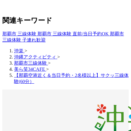
関連キーワード
那覇市 三線体験
那覇市 三線体験 直前/当日予約OK
那覇市
三線体験 子連れ歓迎
沖楽
>
沖縄アクティビティ
>
那覇市三線体験
>
美ら笑34CAFE
>
【那覇空港近く＆当日予約・2名様以上】サクッ三線体
験(60分）