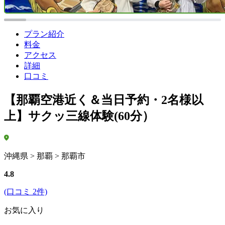
プラン紹介
料金
アクセス
詳細
口コミ
【那覇空港近く＆当日予約・2名様以
上】サクッ三線体験(60分）
沖縄県 > 那覇 > 那覇市
4.8
(口コミ 2件)
お気に入り