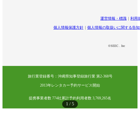
運営情報・標識
利用
個人情報保護方針
個人情報の取扱いに関する告知
©SEEC . Inc
旅行業登録番号：沖縄県知事登録旅行業 第2-368号
2013年レンタカー予約サービス開始
提携事業者数 774社
累計予約利用者数 3,769,265名
1
/
5