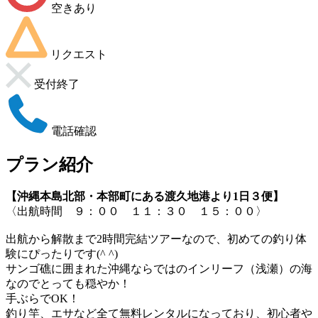
空きあり
リクエスト
受付終了
電話確認
プラン紹介
【沖縄本島北部・本部町にある渡久地港より1日３便】
〈出航時間 ９：００ １１：３０ １５：００〉
出航から解散まで2時間完結ツアーなので、初めての釣り体
験にぴったりです(^ ^)
サンゴ礁に囲まれた沖縄ならではのインリーフ（浅瀬）の海
なのでとっても穏やか！
手ぶらでOK！
釣り竿、エサなど全て無料レンタルになっており、初心者や