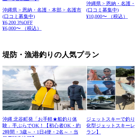
沖縄県 > 恩納・名護・
沖縄県 > 恩納・名護・本部 > 名護市
(口コミ募集中)
(口コミ募集中)
¥10,000〜
（税込）
¥6,200
3%OFF
¥6,000〜
（税込）
堤防・漁港釣りの人気プラン
沖縄 北谷町発「お手軽★船釣り体
ジェットスキーで釣り
験」手ぶらでOK！【初心者OK・約
化型ジェットスキーレ
2時間・3歳～・1日4便・2名～・当
ラン】