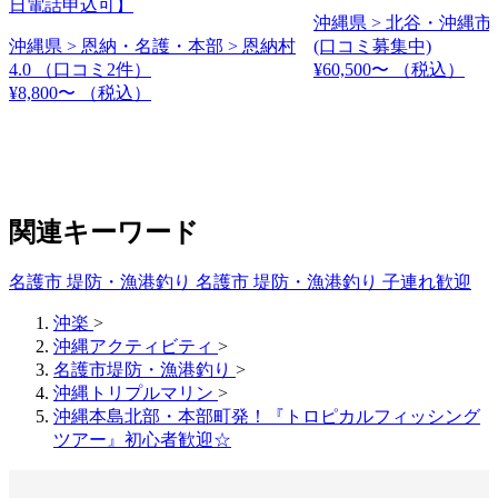
日電話申込可】
沖縄県 > 北谷・沖縄市 
沖縄県 > 恩納・名護・本部 > 恩納村
(口コミ募集中)
4.0
（口コミ2件）
¥60,500〜
（税込）
¥8,800〜
（税込）
関連キーワード
名護市 堤防・漁港釣り
名護市 堤防・漁港釣り 子連れ歓迎
沖楽
>
沖縄アクティビティ
>
名護市堤防・漁港釣り
>
沖縄トリプルマリン
>
沖縄本島北部・本部町発！『トロピカルフィッシング
ツアー』初心者歓迎☆