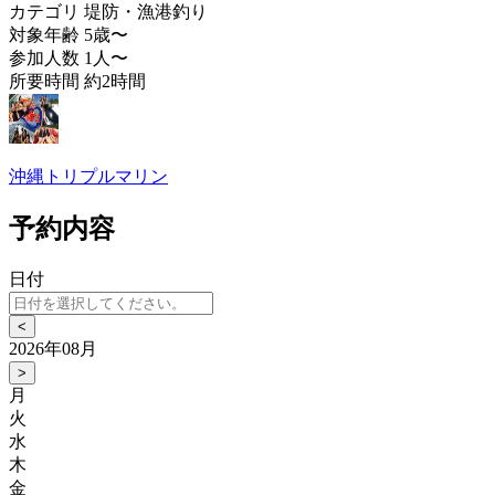
カテゴリ
堤防・漁港釣り
対象年齢
5歳〜
参加人数
1人〜
所要時間
約2時間
沖縄トリプルマリン
予約内容
日付
<
2026年08月
>
月
火
水
木
金