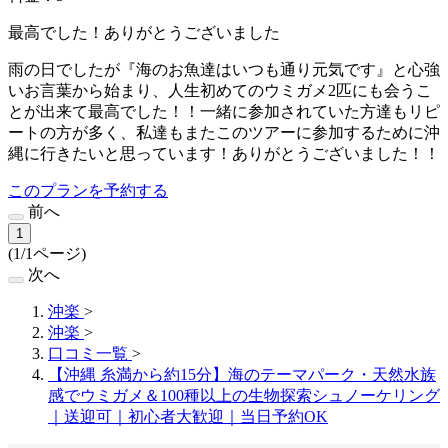
最高でした！ありがとうございました
雨の日でしたが『海のお魚達はいつも通り元気です』と心強
いお言葉から始まり、人生初めてのウミガメ2匹にも会うこ
とが出来て最高でした！！一緒に参加されていた方達もリピ
ートの方が多く、私達もまたこのツアーに参加するために沖
縄に行きたいと思っています！ありがとうございました！！
このプランを予約する
前へ
1
(1/1ページ)
次へ
沖楽
>
沖楽
>
口コミ一覧
>
【沖縄 糸満から約15分】海のテーマパーク・天然水族
感でウミガメ＆100種以上の生物探索シュノーケリング
｜送迎可｜初心者大歓迎｜当日予約OK