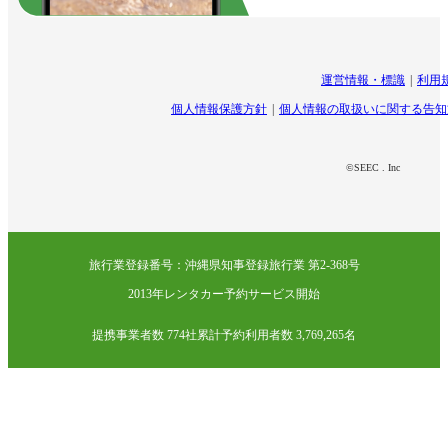
運営情報・標識
利用
個人情報保護方針
個人情報の取扱いに関する告知
©SEEC . Inc
旅行業登録番号：沖縄県知事登録旅行業 第2-368号
2013年レンタカー予約サービス開始
提携事業者数 774社
累計予約利用者数 3,769,265名