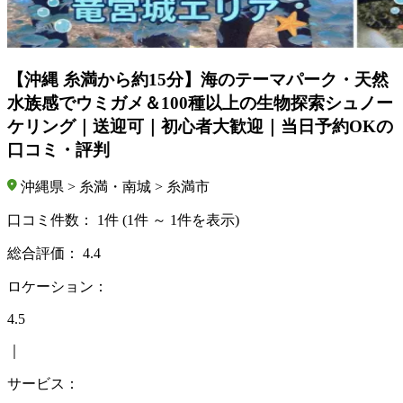
【沖縄 糸満から約15分】海のテーマパーク・天然
水族感でウミガメ＆100種以上の生物探索シュノー
ケリング｜送迎可｜初心者大歓迎｜当日予約OKの
口コミ・評判
沖縄県 > 糸満・南城 > 糸満市
口コミ件数：
1件
(1件 ～ 1件を表示)
総合評価：
4.4
ロケーション：
4.5
｜
サービス：