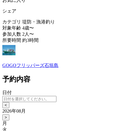
お気に入り
シェア
カテゴリ
堤防・漁港釣り
対象年齢
4歳〜
参加人数
2人〜
所要時間
約3時間
GOGOフリッパーズ石垣島
予約内容
日付
<
2026年08月
>
月
火