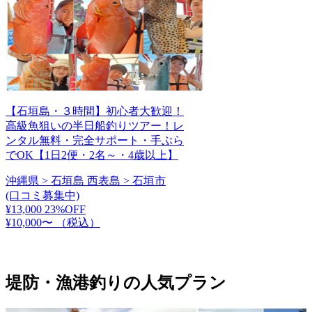
【石垣島・３時間】初心者大歓迎！
高級魚狙いの半日船釣りツアー！レ
ンタル無料・完全サポート・手ぶら
でOK【1日2便・2名～・4歳以上】
沖縄県 > 石垣島 西表島 > 石垣市
(口コミ募集中)
¥13,000
23%OFF
¥10,000〜
（税込）
堤防・漁港釣りの人気プラン