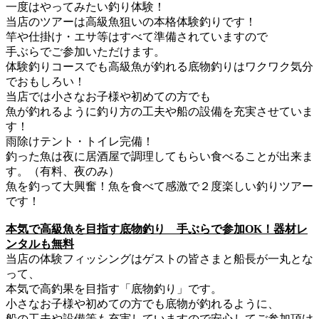
一度はやってみたい釣り体験！
当店のツアーは高級魚狙いの本格体験釣りです！
竿や仕掛け・エサ等はすべて準備されていますので
手ぶらでご参加いただけます。
体験釣りコースでも高級魚が釣れる底物釣りはワクワク気分
でおもしろい！
当店では小さなお子様や初めての方でも
魚が釣れるように釣り方の工夫や船の設備を充実させていま
す！
雨除けテント・トイレ完備！
釣った魚は夜に居酒屋で調理してもらい食べることが出来ま
す。（有料、夜のみ）
魚を釣って大興奮！魚を食べて感激で２度楽しい釣りツアー
です！
本気で高級魚を目指す底物釣り 手ぶらで参加OK！器材レ
ンタルも無料
当店の体験フィッシングはゲストの皆さまと船長が一丸とな
って、
本気で高釣果を目指す「底物釣り」です。
小さなお子様や初めての方でも底物が釣れるように、
船の工夫や設備等も充実していますので安心してご参加頂け