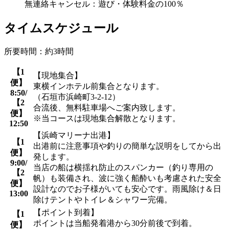
無連絡キャンセル：遊び・体験料金の100％
タイムスケジュール
所要時間：約3時間
【1
【現地集合】
便】
東横インホテル前集合となります。
8:50/
（石垣市浜崎町3-2-12）
【2
合流後、無料駐車場へご案内致します。
便】
※当コースは現地集合解散となります。
12:50
【浜崎マリーナ出港】
【1
出港前に注意事項や釣りの簡単な説明をしてから出
便】
発します。
9:00/
当店の船は横揺れ防止のスパンカー（釣り専用の
【2
帆）も装備され、波に強く船酔いも考慮された安全
便】
設計なのでお子様がいても安心です。雨風除け＆日
13:00
除けテントやトイレ＆シャワー完備。
【ポイント到着】
【1
ポイントは当船発着港から30分前後で到着。
便】