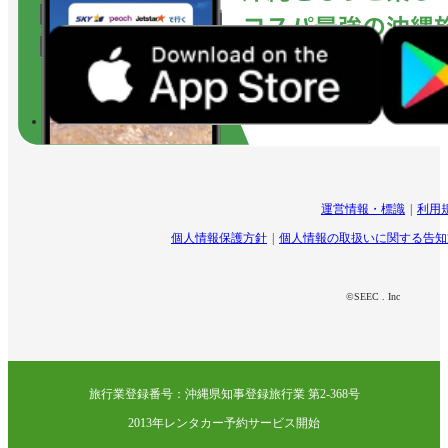
運営情報・標識
利用
個人情報保護方針
個人情報の取扱いに関する告知
©SEEC . Inc
旅行業登録番号：沖縄県知事登録旅行業 第2-368号
2013年レンタカー予約サービス開始