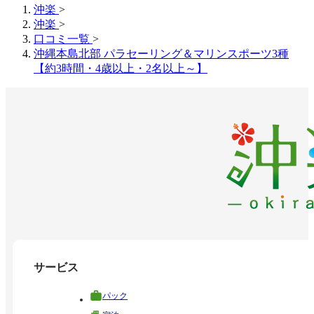
沖楽
>
沖楽
>
口コミ一覧
>
沖縄本島北部 パラセーリング＆マリンスポーツ3種
【約3時間・4歳以上・2名以上～】
サービス
パック