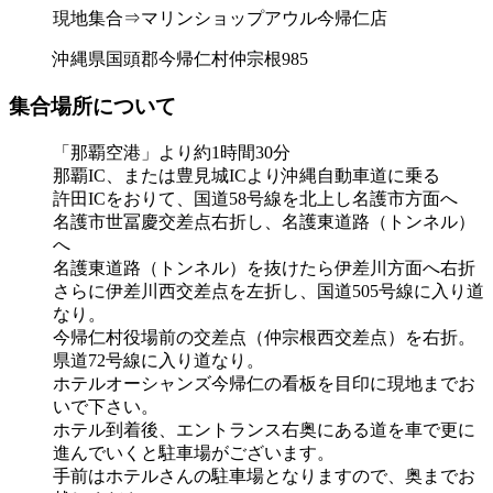
現地集合⇒マリンショップアウル今帰仁店
沖縄県国頭郡今帰仁村仲宗根985
集合場所について
「那覇空港」より約1時間30分
那覇IC、または豊見城ICより沖縄自動車道に乗る
許田ICをおりて、国道58号線を北上し名護市方面へ
名護市世冨慶交差点右折し、名護東道路（トンネル）
へ
名護東道路（トンネル）を抜けたら伊差川方面へ右折
さらに伊差川西交差点を左折し、国道505号線に入り道
なり。
今帰仁村役場前の交差点（仲宗根西交差点）を右折。
県道72号線に入り道なり。
ホテルオーシャンズ今帰仁の看板を目印に現地までお
いで下さい。
ホテル到着後、エントランス右奥にある道を車で更に
進んでいくと駐車場がございます。
手前はホテルさんの駐車場となりますので、奥までお