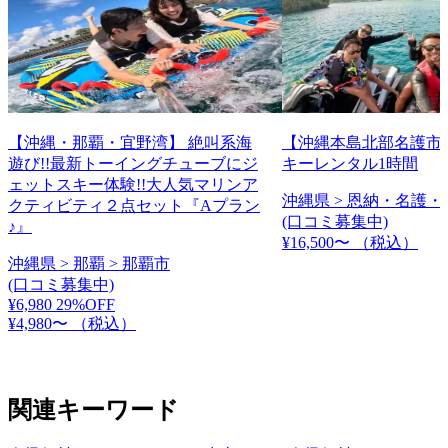
【沖縄・那覇・宜野湾】 絶叫系海
【沖縄本島北部名護市
遊び!!最新トーイングチューブにジ
キーレンタル1時間
ェットスキー体験!!大人気マリンア
沖縄県 > 恩納・名護・
クティビティ２点セット『Aプラン
(口コミ募集中)
♪』
¥16,500〜
（税込）
沖縄県 > 那覇 > 那覇市
(口コミ募集中)
¥6,980
29%OFF
¥4,980〜
（税込）
関連キーワード