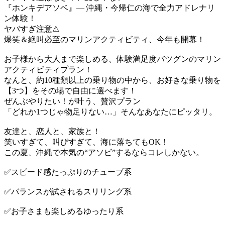
『ホンキデアソベ』— 沖縄・今帰仁の海で全力アドレナリ
ン体験！
ヤバすぎ注意⚠
爆笑＆絶叫必至のマリンアクティビティ、今年も開幕！
お子様から大人まで楽しめる、体験満足度バツグンのマリン
アクティビティプラン！
なんと、約10種類以上の乗り物の中から、お好きな乗り物を
【3つ】をその場で自由に選べます！
ぜんぶやりたい！が叶う、贅沢プラン
「どれか1つじゃ物足りない…」そんなあなたにピッタリ。
友達と、恋人と、家族と！
笑いすぎて、叫びすぎて、海に落ちてもOK！
この夏、沖縄で本気の“アソビ”するならコレしかない。
✅️スピード感たっぷりのチューブ系
✅️バランスが試されるスリリング系
✅️お子さまも楽しめるゆったり系