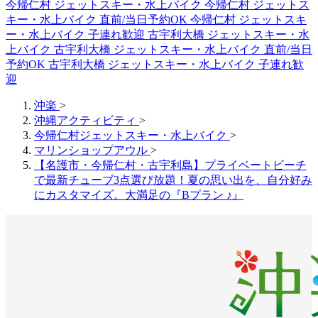
今帰仁村 ジェットスキー・水上バイク
今帰仁村 ジェットス
キー・水上バイク 直前/当日予約OK
今帰仁村 ジェットスキ
ー・水上バイク 子連れ歓迎
古宇利大橋 ジェットスキー・水
上バイク
古宇利大橋 ジェットスキー・水上バイク 直前/当日
予約OK
古宇利大橋 ジェットスキー・水上バイク 子連れ歓
迎
沖楽
>
沖縄アクティビティ
>
今帰仁村ジェットスキー・水上バイク
>
マリンショップアウル
>
【名護市・今帰仁村・古宇利島】プライベートビーチ
で最新チューブ3点選び放題！夏の思い出を、自分好み
にカスタマイズ。大満足の『Bプラン ♪』