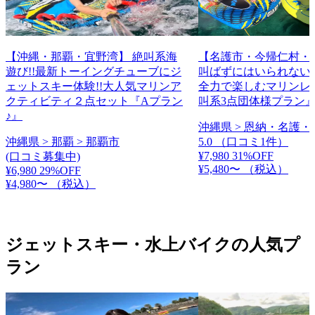
【沖縄・那覇・宜野湾】 絶叫系海
【名護市・今帰仁村・
遊び!!最新トーイングチューブにジ
叫ばずにはいられない
ェットスキー体験!!大人気マリンア
全力で楽しむマリンレ
クティビティ２点セット『Aプラン
叫系3点団体様プラン
♪』
沖縄県 > 恩納・名護・
沖縄県 > 那覇 > 那覇市
5.0
（口コミ1件）
¥7,980
31%OFF
(口コミ募集中)
¥5,480〜
（税込）
¥6,980
29%OFF
¥4,980〜
（税込）
ジェットスキー・水上バイクの人気プ
ラン