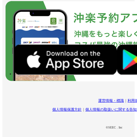
運営情報・標識
利用
個人情報保護方針
個人情報の取扱いに関する告知
©SEEC . Inc