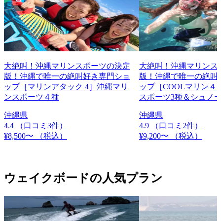
大絶叫！沖縄マリンスポーツの決定
大絶叫！沖縄マリンス
版！沖縄で唯一の絶叫好き専門ショ
版！沖縄で唯一の絶叫
ップ［マリンアタック 4］沖縄マリ
ップ［COOLマリン４
ンスポーツ４種
スポーツ3種＆シュノ
沖縄県
沖縄県
4.4
（口コミ3件）
4.9
（口コミ2件）
¥8,500〜
（税込）
¥9,200〜
（税込）
ウェイクボードの人気プラン