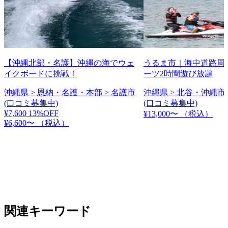
【沖縄北部・名護】沖縄の海でウェ
うるま市｜海中道路周
イクボードに挑戦！
ーツ2時間遊び放題
沖縄県 > 恩納・名護・本部 > 名護市
沖縄県 > 北谷・沖縄市 
(口コミ募集中)
(口コミ募集中)
¥7,600
13%OFF
¥13,000〜
（税込）
¥6,600〜
（税込）
関連キーワード