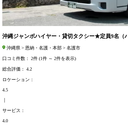
沖縄ジャンボハイヤー・貸切タクシー★定員9名（
沖縄県 > 恩納・名護・本部 > 名護市
口コミ件数：
2件
(1件 ～ 2件を表示)
総合評価：
4.2
ロケーション：
4.5
｜
サービス：
4.0