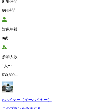
所要時間
約4時間
対象年齢
0歳
参加人数
1人〜
¥30,800～
e-ハイヤー（イーハイヤー）
このプランを予約する