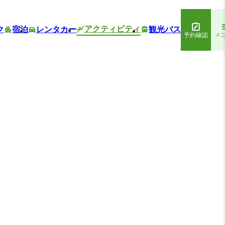
アクティビティ
ク
宿泊
レンタカー
観光バス
予約確認
メ