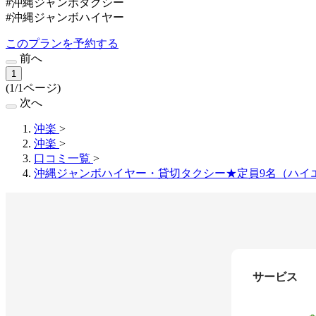
#沖縄ジャンボタクシー
#沖縄ジャンボハイヤー
このプランを予約する
前へ
1
(1/1ページ)
次へ
沖楽
>
沖楽
>
口コミ一覧
>
沖縄ジャンボハイヤー・貸切タクシー★定員9名（ハイ
サービス