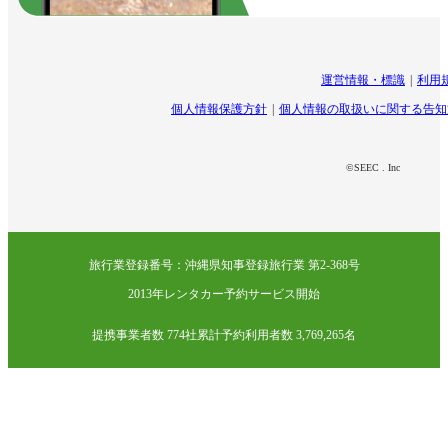
運営情報・標識
利用
個人情報保護方針
個人情報の取扱いに関する告知
©SEEC . Inc
旅行業登録番号：沖縄県知事登録旅行業 第2-368号
2013年レンタカー予約サービス開始
提携事業者数 774社
累計予約利用者数 3,769,265名