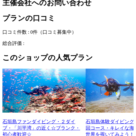
主催会社へのお問い合わせ
プランの口コミ
口コミ件数 :
0件
（口コミ募集中）
総合評価 :
このショップの人気プラン
石垣島ファンダイビング・２ダイ
石垣島体験ダイビング
ブ・「川平湾」の近く☆ブランク・
回コース・キレイな海
初心者歓迎☆
世界を覗いてみよう！