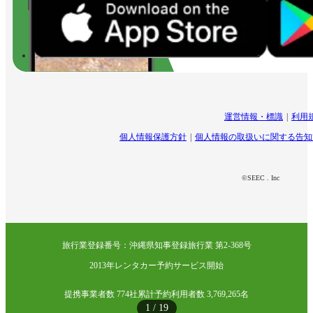
運営情報・標識
利用
個人情報保護方針
個人情報の取扱いに関する告知
©SEEC . Inc
旅行業登録番号：沖縄県知事登録旅行業 第2-368号
2013年レンタカー予約サービス開始
提携事業者数 774社
累計予約利用者数 3,769,265名
1
/
19