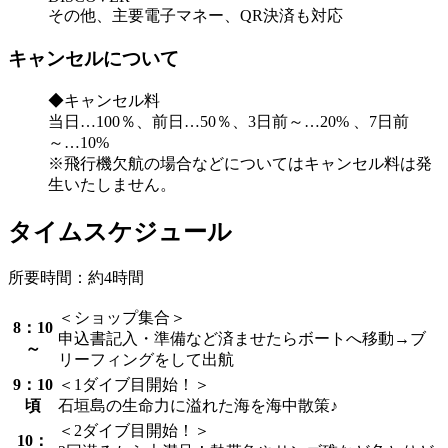
その他、主要電子マネー、QR決済も対応
キャンセルについて
◆キャンセル料
当日…100％、前日…50％、3日前～…20% 、7日前
～…10%
※飛行機欠航の場合などについてはキャンセル料は発
生いたしません。
タイムスケジュール
所要時間：約4時間
＜ショップ集合＞
8：10
申込書記入・準備など済ませたらボートへ移動→ブ
～
リーフィングをして出航
9：10
＜1ダイブ目開始！＞
頃
石垣島の生命力に溢れた海を海中散策♪
＜2ダイブ目開始！＞
10：