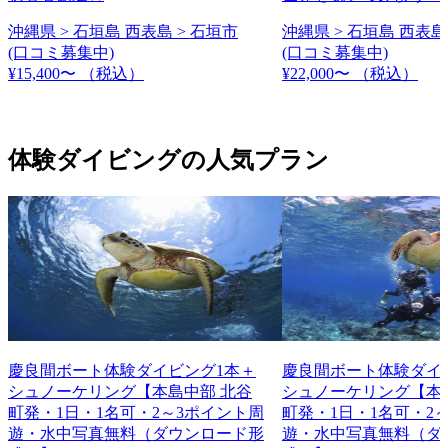
沖縄県 > 石垣島 西表島 > 石垣市
沖縄県 > 石垣島 西表島
(口コミ募集中)
(口コミ募集中)
¥15,400〜
（税込）
¥22,000〜
（税込）
体験ダイビングの人気プラン
慶良間ボート体験ダイビング1本＋
慶良間ボート体験ダイ
シュノーケリング【本島中部 北谷
シュノーケリング【本
町発・1日・1名可・2～3ポイント周
町発・1日・1名可・2
遊・水中写真無料（ダウンロード形
遊・水中写真無料（ダ