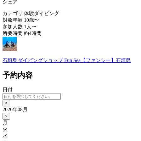
シェア
カテゴリ
体験ダイビング
対象年齢
10歳〜
参加人数
1人〜
所要時間
約4時間
石垣島ダイビングショップ Fun Sea【ファンシー】石垣島
予約内容
日付
<
2026年08月
>
月
火
水