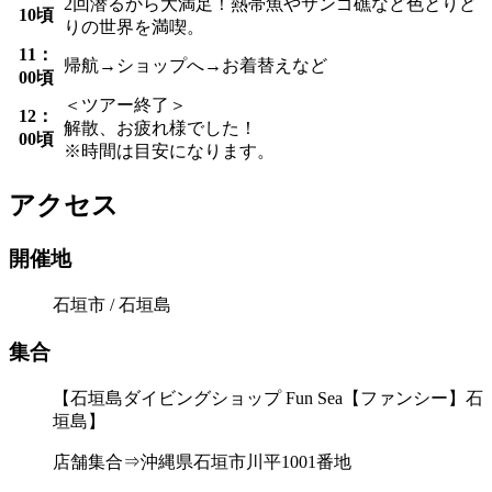
2回潜るから大満足！熱帯魚やサンゴ礁など色とりど
10頃
りの世界を満喫。
11：
帰航→ショップへ→お着替えなど
00頃
＜ツアー終了＞
12：
解散、お疲れ様でした！
00頃
※時間は目安になります。
アクセス
開催地
石垣市 / 石垣島
集合
【石垣島ダイビングショップ Fun Sea【ファンシー】石
垣島】
店舗集合⇒沖縄県石垣市川平1001番地