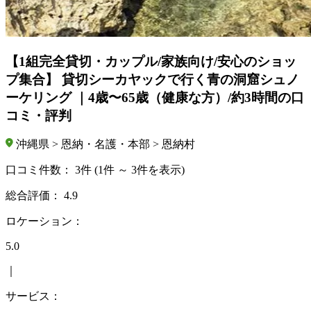
【1組完全貸切・カップル/家族向け/安心のショッ
プ集合】 貸切シーカヤックで行く青の洞窟シュノ
ーケリング ｜4歳〜65歳（健康な方）/約3時間の口
コミ・評判
沖縄県 > 恩納・名護・本部 > 恩納村
口コミ件数：
3件
(1件 ～ 3件を表示)
総合評価：
4.9
ロケーション：
5.0
｜
サービス：