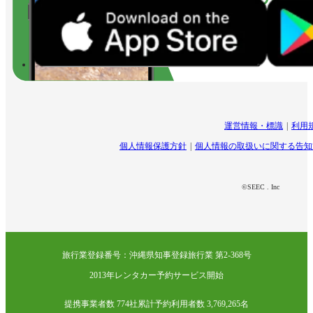
運営情報・標識
利用
個人情報保護方針
個人情報の取扱いに関する告知
©SEEC . Inc
旅行業登録番号：沖縄県知事登録旅行業 第2-368号
2013年レンタカー予約サービス開始
提携事業者数 774社
累計予約利用者数 3,769,265名