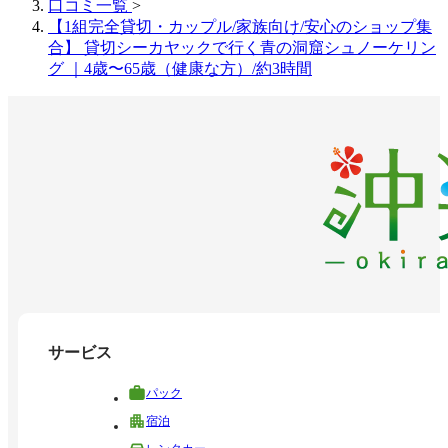
口コミ一覧
>
【1組完全貸切・カップル/家族向け/安心のショップ集
合】 貸切シーカヤックで行く青の洞窟シュノーケリン
グ ｜4歳〜65歳（健康な方）/約3時間
サービス
パック
宿泊