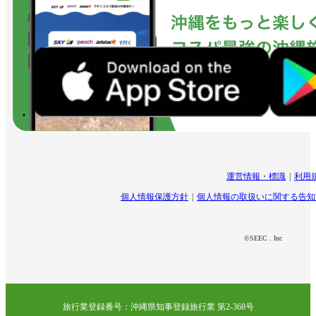
運営情報・標識
利用
個人情報保護方針
個人情報の取扱いに関する告知
©SEEC . Inc
旅行業登録番号：沖縄県知事登録旅行業 第2-368号