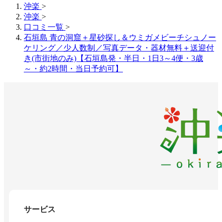
沖楽
>
沖楽
>
口コミ一覧
>
石垣島 青の洞窟＋星砂探し＆ウミガメビーチシュノー
ケリング／少人数制／写真データ・器材無料＋送迎付
き(市街地のみ)【石垣島発・半日・1日3～4便・3歳
～・約2時間・当日予約可】
サービス