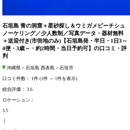
石垣島 青の洞窟＋星砂探し＆ウミガメビーチシュ
ノーケリング／少人数制／写真データ・器材無料
＋送迎付き(市街地のみ)【石垣島発・半日・1日3～
4便・3歳～・約2時間・当日予約可】の口コミ・評
判
沖縄県 > 石垣島 西表島 > 石垣市
口コミ件数：
1件
(1件 ～ 1件を表示)
総合評価：
3.6
ロケーション：
3.5
｜