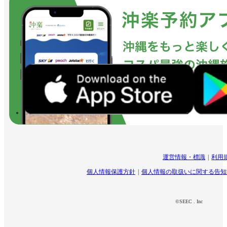
運営情報・標識
利用
個人情報保護方針
個人情報の取扱いに関する告知
©SEEC . Inc