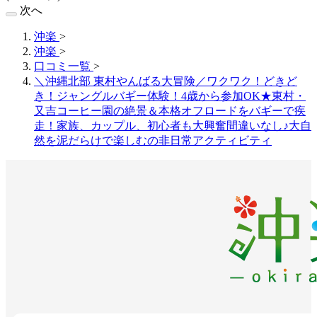
次へ
沖楽
>
沖楽
>
口コミ一覧
>
＼沖縄北部 東村やんばる大冒険／ワクワク！どきど
き！ジャングルバギー体験！4歳から参加OK★東村・
又吉コーヒー園の絶景＆本格オフロードをバギーで疾
走！家族、カップル、初心者も大興奮間違いなし♪大自
然を泥だらけで楽しむの非日常アクティビティ