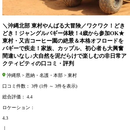
＼沖縄北部 東村やんばる大冒険／ワクワク！どき
どき！ジャングルバギー体験！4歳から参加OK★
東村・又吉コーヒー園の絶景＆本格オフロードを
バギーで疾走！家族、カップル、初心者も大興奮
間違いなし♪大自然を泥だらけで楽しむの非日常ア
クティビティの口コミ・評判
沖縄県 > 恩納・名護・本部 > 東村
口コミ件数：
3件
(1件 ～ 3件を表示)
総合評価：
4.4
ロケーション：
4.3
｜