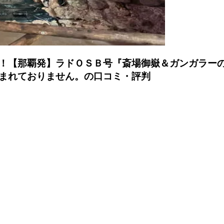
！【那覇発】ラドＯＳＢ号『斎場御嶽＆ガンガラー
まれておりません。の口コミ・評判