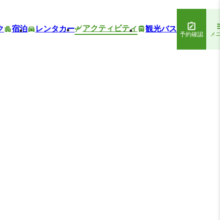
アクティビティ
ク
宿泊
レンタカー
観光バス
予約確認
メ