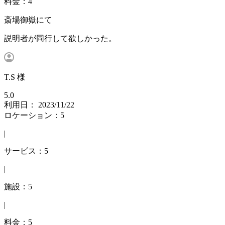
料金：4
斎場御嶽にて
説明者が同行して欲しかった。
T.S 様
5.0
利用日： 2023/11/22
ロケーション：5
|
サービス：5
|
施設：5
|
料金：5