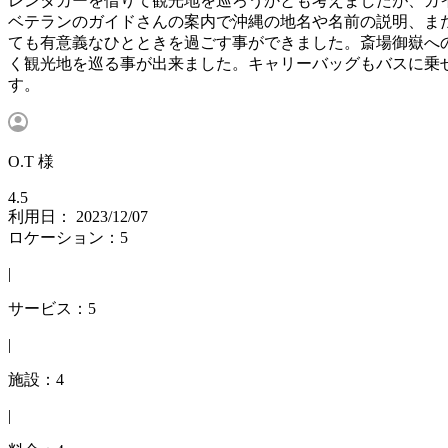
レンタカーを借りて観光地を巡ろうかとも考えましたが、ガ
ベテランのガイドさんの案内で沖縄の地名や名前の説明、ま
ても有意義なひとときを過ごす事ができました。斎場御嶽へ
く観光地を巡る事が出来ました。キャリーバッグもバスに乗
す。
O.T 様
4.5
利用日： 2023/12/07
ロケーション：5
|
サービス：5
|
施設：4
|