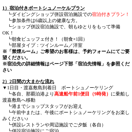
1）宿泊付きボートシュノーケルプラン
┗ダイビングショップ併設宿泊施設での
宿泊付きプラン！
┗参加条件は6歳以上の健康な方。
┗ショップ併設宿泊施設で、朝もゆとりをもって準備
OK！
┗朝食ビュッフェ付き！（朝食×1回）
┗部屋タイプ：ツインルーム／洋室
※「禁煙ルーム」ご希望のお客様は、予約フォームにてご要
望ください。
※宿泊先の詳細情報はページ下部「宿泊先情報」を参照くだ
さい
2）2日間の大まかな流れ
▼1日目・渡嘉敷島到着日 ボートシュノーケリング
┗各自、那覇泊港より
高速船午前1便目（9時発）
に乗船し
渡嘉敷島へ移動
┗港までショップスタッフがお迎え
┗午前中または、午後にボートシュノーケリングをお楽し
みください♪
┗併設レストランや周辺施設でご夕飯（各自）
┗併設宿泊施設にご宿泊