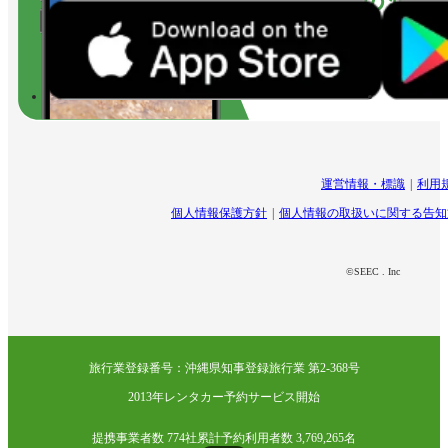
運営情報・標識
利用
個人情報保護方針
個人情報の取扱いに関する告知
©SEEC . Inc
旅行業登録番号：沖縄県知事登録旅行業 第2-368号
2013年レンタカー予約サービス開始
提携事業者数 774社
累計予約利用者数 3,769,265名