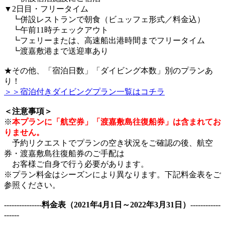
▼2日目・フリータイム
┗併設レストランで朝食（ビュッフェ形式／料金込）
┗午前11時チェックアウト
┗フェリーまたは、高速船出港時間までフリータイム
┗渡嘉敷港まで送迎車あり
★その他、「宿泊日数」「ダイビング本数」別のプランあ
り！
＞＞宿泊付きダイビングプラン一覧はコチラ
＜注意事項＞
※
本プランに「航空券」「渡嘉敷島往復船券」は含まれてお
りません。
予約リクエストでプランの空き状況をご確認の後、航空
券・渡嘉敷島往復船券のご手配は
お客様ご自身で行う必要があります。
※プラン料金はシーズンにより異なります。下記料金表をご
参照ください。
---------------
料金表（2021年4月1日～2022年3月31日）
------------
------