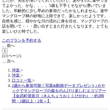
したが、先生が漕いでくれていたので、あやすのに集中でき
てよかった、かな、、、。5歳も下手くそながら漕いでいま
した。年齢的に少し早めの参加だったかもしれません。途中
マングローブ林の砂地に上陸できて、楽しかったようです。
自然を感じ、穏やかな川の流れに身を任せ、マングローブの
話を聞いて・・・思い出すとまた行きたくなります。とても
楽しいひと時でした。
このプランを予約する
前へ
1
(1/1ページ)
次へ
沖楽
>
沖楽
>
口コミ一覧
>
2歳から参加可能！写真&動画データプレゼント♪カヤ
ックでマングローブの森をのんびり楽しむエコツアー
【金武町億首川（きんちょうおくくびがわ）・約2時
間・2歳以上・2名～】