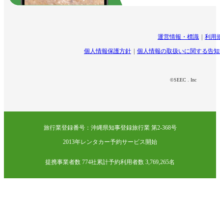
運営情報・標識
利用
個人情報保護方針
個人情報の取扱いに関する告知
©SEEC . Inc
旅行業登録番号：沖縄県知事登録旅行業 第2-368号
2013年レンタカー予約サービス開始
提携事業者数 774社
累計予約利用者数 3,769,265名