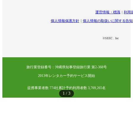
運営情報・標識
利用
個人情報保護方針
個人情報の取扱いに関する告知
©SEEC . Inc
旅行業登録番号：沖縄県知事登録旅行業 第2-368号
2013年レンタカー予約サービス開始
提携事業者数 774社
累計予約利用者数 3,769,265名
1
/
3