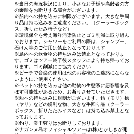
※当日の海況状況により、小さなお子様や高齢者の方
の乗船をお断りする場合がございます。
※船内への持ち込みに制限がございます。大きな手周
り品は持ち込みをご遠慮ください。（クーラーボック
ス、折りたたみ椅子など）
※環境保全を考え海洋汚染防止とゴミ削減に取り組ん
でおります。シャワーをご利用の際は、シャンプー、
石けん等のご使用は禁止となっております
※島内への飲食物の持ち込みは禁止となっておりま
す。ゴミはツアー終了後スタッフにより持ち帰ってお
ります。ゴミ削減にご協力ください
※ビーチで音楽の使用は他のお客様のご迷惑にならな
いようにご使用ください。
※ペットの持ち込みは他の動物の生態系に悪影響を及
ぼす可能性があるため、お断りさせていただきます。
※船への持ち込みに規制がございます。銛（モリ）槍
（ヤリ）などの鋭利な物、大きな手回り品（クーラー
ボックス、折りたたみイスなど）は持ち込み禁止とな
っております。
※釣り、潮干狩りはお断りしております。
※ナガンヌ島オフィシャルツアーは(株)とかしきが開