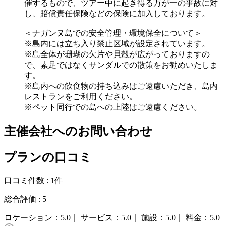
催するもので、ツアー中に起き得る万が一の事故に対
し、賠償責任保険などの保険に加入しております。
＜ナガンヌ島での安全管理・環境保全について＞
※島内には立ち入り禁止区域が設定されています。
※島全体が珊瑚の欠片や貝殻が広がっておりますの
で、素足ではなくサンダルでの散策をお勧めいたしま
す。
※島内への飲食物の持ち込みはご遠慮いただき、島内
レストランをご利用ください。
※ペット同行での島への上陸はご遠慮ください。
主催会社へのお問い合わせ
プランの口コミ
口コミ件数 :
1件
総合評価 :
5
ロケーション：
5.0｜
サービス：
5.0｜
施設：
5.0｜
料金：
5.0