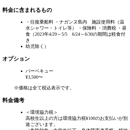
料金に含まれるもの
・往復乗船料 ・ナガンヌ島内 施設使用料（温
水シャワー・トイレ等） ・保険料 ・消費税 ・昼
食（2023年4/29～5/5 6/24～6/30の期間は軽食付
き
幼児除く）
オプション
バーベキュー
¥3,500〜
※価格は全て税込表示です。
料金備考
＜環境協力税＞
高校生以上の方は環境協力税¥100のお支払いが別
途ございます。