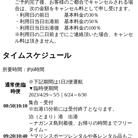
ご予約完了後、お客様のご都合でキャンセルされる場
合は、次の金額をキャンセル料として申し受けます。
・利用日の前日 基本料金の30％
・利用日当日出港前 基本料金の50％
・利用日当日出港後 基本料金の100％
※利用日の二日前までにご連絡頂いた場合、キャンセ
ル料は頂きません。
タイムスケジュール
所要時間：約6時間
※下記期間は1日2便運航
通常便|臨
▼臨時便期間
時便
2023/4/29～5/5｜6/24～6/30
集合・受付
08:50|10:10
※出港15分前には受付終了となります。
泊（とまり）港 出港
～ナガンヌ島到着後、お帰りの時間までフリー
タイム～
09:20|10:40
┗マリンスポーツレンタルや各レンタル品もご