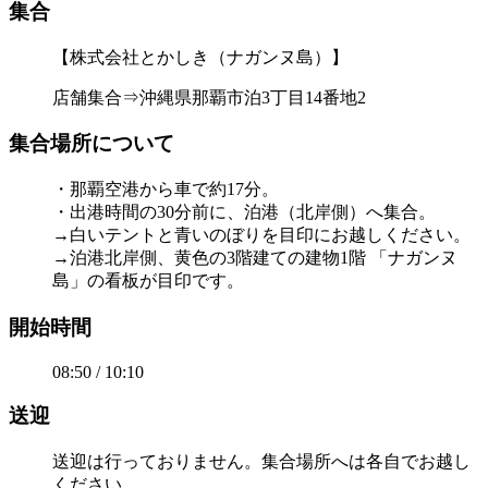
集合
【株式会社とかしき（ナガンヌ島）】
店舗集合⇒沖縄県那覇市泊3丁目14番地2
集合場所について
・那覇空港から車で約17分。
・出港時間の30分前に、泊港（北岸側）へ集合。
→白いテントと青いのぼりを目印にお越しください。
→泊港北岸側、黄色の3階建ての建物1階 「ナガンヌ
島」の看板が目印です。
開始時間
08:50 / 10:10
送迎
送迎は行っておりません。集合場所へは各自でお越し
ください。