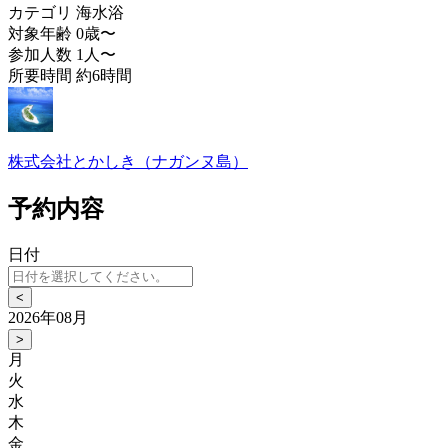
カテゴリ
海水浴
対象年齢
0歳〜
参加人数
1人〜
所要時間
約6時間
株式会社とかしき（ナガンヌ島）
予約内容
日付
<
2026年08月
>
月
火
水
木
金