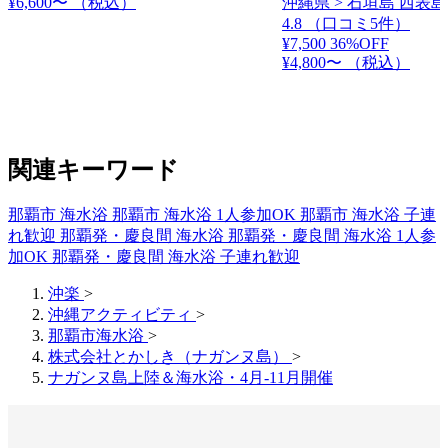
¥6,600〜
（税込）
沖縄県 > 石垣島 西表島
4.8
（口コミ5件）
¥7,500
36%OFF
¥4,800〜
（税込）
関連キーワード
那覇市 海水浴
那覇市 海水浴 1人参加OK
那覇市 海水浴 子連
れ歓迎
那覇発・慶良間 海水浴
那覇発・慶良間 海水浴 1人参
加OK
那覇発・慶良間 海水浴 子連れ歓迎
沖楽
>
沖縄アクティビティ
>
那覇市海水浴
>
株式会社とかしき（ナガンヌ島）
>
ナガンヌ島上陸＆海水浴・4月-11月開催