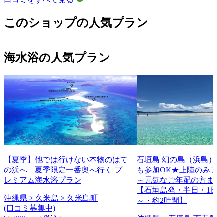
このショップの人気プラン
海水浴の人気プラン
【夏季】他では行けない本物のはて
石垣島 幻の島（浜島
の浜へ！夏季限定一番奥へ行く プ
も参加OK★上陸のみ
レミアム海水浴プラン
～元気なご年配の方ま
【石垣島発・半日・1日
沖縄県 > 久米島 > 久米島町
～・約2時間】
(口コミ募集中)