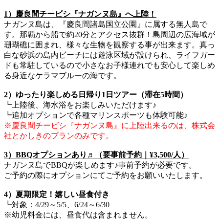
1）慶良間チービシ『ナガンヌ島』へ上陸！
ナガンヌ島は、『慶良間諸島国立公園』に属する無人島で
す。那覇から船で約20分とアクセス抜群！島周辺の広海域が
珊瑚礁に囲まれ、様々な生物を観察する事が出来ます。真っ
白な砂浜の島内ビーチには遊泳区域が設けられ、ライフガー
ドも常駐しているので小さなお子様連れでも安心して楽しめ
る身近なケラマブルーの海です。
2）ゆったり楽しめる日帰り1日ツアー（滞在5時間）
┗上陸後、海水浴をお楽しみいただけます♪
┗追加オプションで各種マリンスポーツも体験可能♪
※慶良間チービシ『ナガンヌ島』に上陸出来るのは、株式会
社とかしきのプランのみです。
3）BBQオプションあり♬（要事前予約｜¥3,500/人
）
ナガンヌ島でBBQが楽しめます♪事前予約が必要です。
ご予約の際にオプションにてご予約をお願いいたします。​​​​
4）夏期限定！嬉しい昼食付き
┗対象：4/29～5/5、6/24～6/30
※幼児料金には、昼食代は含まれません。