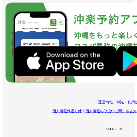
運営情報・標識
利用
個人情報保護方針
個人情報の取扱いに関する告知
©SEEC . Inc