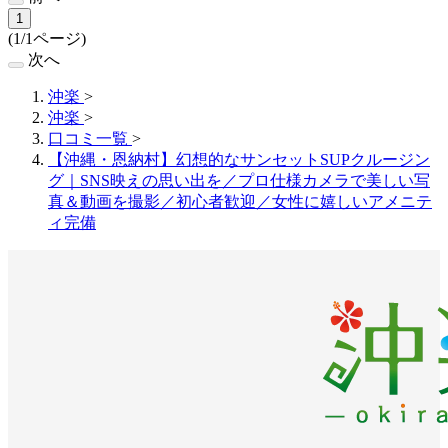
1
(1/1ページ)
次へ
沖楽
>
沖楽
>
口コミ一覧
>
【沖縄・恩納村】幻想的なサンセットSUPクルージン
グ｜SNS映えの思い出を／プロ仕様カメラで美しい写
真＆動画を撮影／初心者歓迎／女性に嬉しいアメニテ
ィ完備