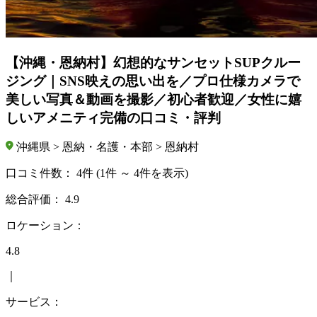
【沖縄・恩納村】幻想的なサンセットSUPクルー
ジング｜SNS映えの思い出を／プロ仕様カメラで
美しい写真＆動画を撮影／初心者歓迎／女性に嬉
しいアメニティ完備の口コミ・評判
沖縄県 > 恩納・名護・本部 > 恩納村
口コミ件数：
4件
(1件 ～ 4件を表示)
総合評価：
4.9
ロケーション：
4.8
｜
サービス：