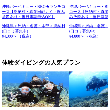
沖縄バーベキュー・BBQ★ランチコ
沖縄バーベキュー・B
ース【恩納村・真栄田岬近く・飲み
コース【恩納村・真栄
放題あり・当日電話申込OK】
み放題あり・当日電話
沖縄県 > 恩納・名護・本部 > 恩納村
沖縄県 > 恩納・名護・
(口コミ募集中)
(口コミ募集中)
¥4,300〜
（税込）
¥4,800〜
（税込）
体験ダイビングの人気プラン