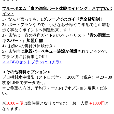
ブルーポエム「青の洞窟ボート体験ダイビング」おすすめポ
イント
1）なんと言っても、
1グループでのガイド完全貸切制！
2）ボートプランなので、小さなお子様やご年配でも距離を
歩く事なくポイントへ到達出来ます！
3）店舗は、青の洞窟ガイドのスペシャリスト
『青の洞窟エ
キスパート』加盟店舗
4）お魚への餌付け体験付き♪
5）店舗内に
絶景バーベキュー施設が併設
されているので、
プラン後にお食事もOK！
＜＜BBQセットプランはコチラ♪
＜その他有料オプション＞
プロ機材水中撮影（ストロボ付）：2000円（税込）⇒20～30
枚をLINEでデータ送付。
⇒ご希望の方は、予約フォーム内でオプション選択くださ
い。
※
16:00～便
は臨時便となりますので、お一人様
＋1000円
と
なります。