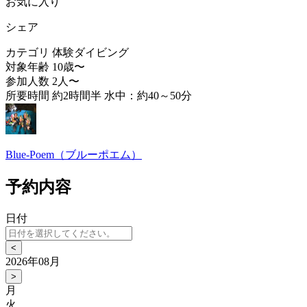
お気に入り
シェア
カテゴリ
体験ダイビング
対象年齢
10歳〜
参加人数
2人〜
所要時間
約2時間半 水中：約40～50分
Blue-Poem（ブルーポエム）
予約内容
日付
<
2026年08月
>
月
火