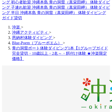
ング 初心者歓迎
沖縄本島 青の洞窟（真栄田岬） 体験ダイビ
ング 子連れ歓迎
沖縄本島 青の洞窟（真栄田岬） 体験ダイビ
ング 半日
沖縄本島 青の洞窟（真栄田岬） 体験ダイビング
ガイド貸切
沖楽
>
沖縄アクティビティ
>
恩納村体験ダイビング
>
Blue-Poem（ブルーポエム）
>
青の洞窟ボート体験ダイビング1本【1グループガイド
完全貸切・10歳以上・2名～・餌付け体験 ★沖楽限定
価格】