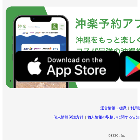
運営情報・標識
利用
個人情報保護方針
個人情報の取扱いに関する告知
©SEEC . Inc