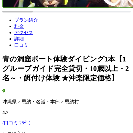
プラン紹介
料金
アクセス
詳細
口コミ
青の洞窟ボート体験ダイビング1本【1
グループガイド完全貸切・10歳以上・2
名～・餌付け体験 ★沖楽限定価格】
沖縄県 > 恩納・名護・本部 > 恩納村
4.7
(口コミ 25件)