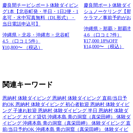
慶良間チービシボート体験ダイビン
慶良間ボート体験ダイ
グ1本【北谷町発・半日・1日2便・1
シュノーケリング【那
名可・水中写真無料（DL形式）・
ケラマ／事前予約がお
当日電話申込可】
沖縄県 > 那覇 > 那覇市
沖縄県 > 北谷・沖縄市 > 北谷町
4.6
（口コミ7件）
¥17,000
18%OFF
4.5
（口コミ5件）
¥14,000〜
（税込）
¥10,800〜
（税込）
関連キーワード
恩納村 体験ダイビング
恩納村 体験ダイビング 直前/当日予
約OK
恩納村 体験ダイビング 初心者歓迎
恩納村 体験ダイビ
ング 子連れ歓迎
恩納村 体験ダイビング 半日
恩納村 体験ダ
イビング ガイド貸切
沖縄本島 青の洞窟（真栄田岬） 体験ダ
イビング
沖縄本島 青の洞窟（真栄田岬） 体験ダイビング 直
前/当日予約OK
沖縄本島 青の洞窟（真栄田岬） 体験ダイビ