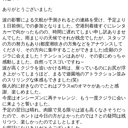
ありがとうございました
波の影響による欠航が予測されるとの連絡を受け、予定より
１日前倒しでの参加となりました。空港到着後すぐにレンタ
カーで向かったものの、時間に遅れてしまい申し訳ありませ
んでした。雨まじりの天候でそれが残念でしたが、スタッフ
の方の努力もあり(都度潮吹きの方角などをアナウンスして
くださり、その方向に集中することができました)念願のク
ジラに会えました！テンションはあがり、その姿にめっちゃ
感動しました。自然ってスゴいですね～
波が高くクジラを追いかける時は、座っているのにお尻が浮
き上がってしまうほど、まるで遊園地のアトラクション並み
のスリリングな体感もできました(笑)
個人的に好きなのでこれはプラスαのオマケがあったと感
謝、楽しめました。
今度はオンシーズンに再チャレンジ、もう一度クジラに会い
に来ようと誓いました。
予定の翌日は晴れ。肉眼で見る限りは波も高くなさそうだっ
たので、ホントは今日の方がよかったのでは？との疑問は残
りつつ、楽しかったのでよしとします。
お世話になりありがとうございました。