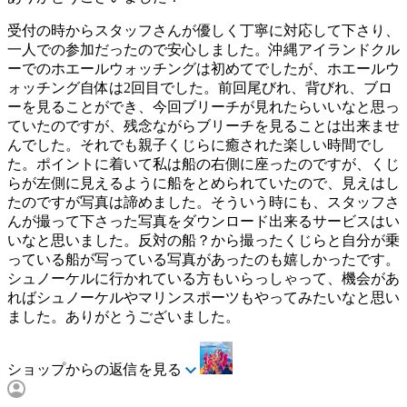
受付の時からスタッフさんが優しく丁寧に対応して下さり、
一人での参加だったので安心しました。沖縄アイランドクル
ーでのホエールウォッチングは初めてでしたが、ホエールウ
ォッチング自体は2回目でした。前回尾びれ、背びれ、ブロ
ーを見ることができ、今回ブリーチが見れたらいいなと思っ
ていたのですが、残念ながらブリーチを見ることは出来ませ
んでした。それでも親子くじらに癒された楽しい時間でし
た。ポイントに着いて私は船の右側に座ったのですが、くじ
らが左側に見えるように船をとめられていたので、見えはし
たのですが写真は諦めました。そういう時にも、スタッフさ
んが撮って下さった写真をダウンロード出来るサービスはい
いなと思いました。反対の船？から撮ったくじらと自分が乗
っている船が写っている写真があったのも嬉しかったです。
シュノーケルに行かれている方もいらっしゃって、機会があ
ればシュノーケルやマリンスポーツもやってみたいなと思い
ました。ありがとうございました。
ショップからの返信を見る