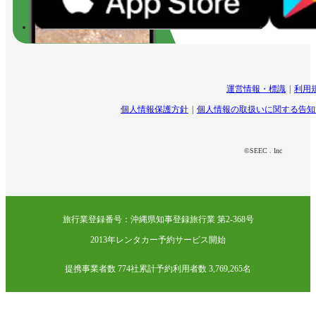
運営情報・標識
利用
個人情報保護方針
個人情報の取扱いに関する告知
©SEEC . Inc
旅行業登録番号：沖縄県知事登録旅行業 第2-368号
2013年レンタカー予約サービス開始
提携事業者数 774社
累計予約利用者数 3,769,265名