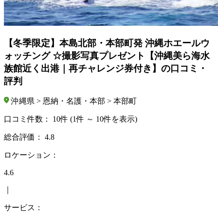
【冬季限定】本島北部・本部町発 沖縄ホエールウ
ォッチング ☆撮影写真プレゼント【沖縄美ら海水
族館近く出港｜再チャレンジ券付き】の口コミ・
評判
沖縄県 > 恩納・名護・本部 > 本部町
口コミ件数：
10件
(1件 ～ 10件を表示)
総合評価：
4.8
ロケーション：
4.6
｜
サービス：