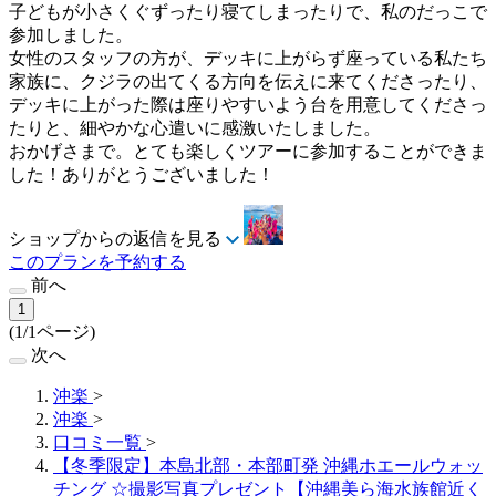
子どもが小さくぐずったり寝てしまったりで、私のだっこで
参加しました。
女性のスタッフの方が、デッキに上がらず座っている私たち
家族に、クジラの出てくる方向を伝えに来てくださったり、
デッキに上がった際は座りやすいよう台を用意してくださっ
たりと、細やかな心遣いに感激いたしました。
おかげさまで。とても楽しくツアーに参加することができま
した！ありがとうございました！
ショップからの返信を見る
このプランを予約する
前へ
1
(1/1ページ)
次へ
沖楽
>
沖楽
>
口コミ一覧
>
【冬季限定】本島北部・本部町発 沖縄ホエールウォッ
チング ☆撮影写真プレゼント【沖縄美ら海水族館近く