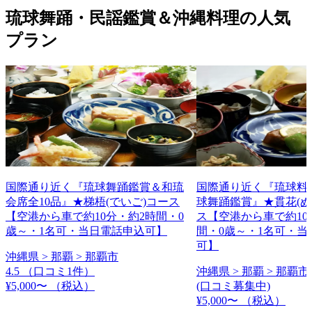
琉球舞踊・民謡鑑賞＆沖縄料理の人気
プラン
国際通り近く『琉球舞踊鑑賞＆和琉
国際通り近く『琉球料理
会席全10品』★梯梧(でいご)コース
球舞踊鑑賞』★貫花(ぬ
【空港から車で約10分・約2時間・0
ス【空港から車で約10
歳～・1名可・当日電話申込可】
間・0歳～・1名可・当
可】
沖縄県 > 那覇 > 那覇市
4.5
（口コミ1件）
沖縄県 > 那覇 > 那覇市
¥5,000〜
（税込）
(口コミ募集中)
¥5,000〜
（税込）