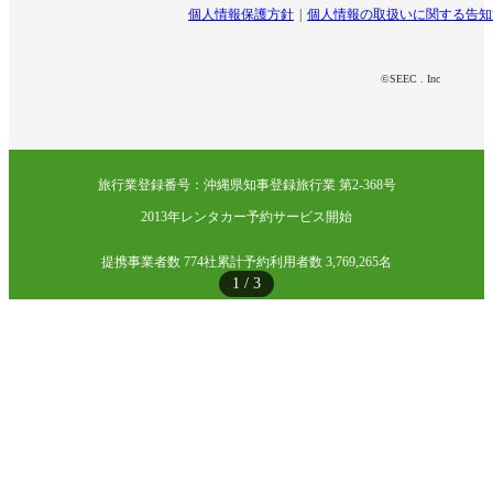
個人情報保護方針
個人情報の取扱いに関する告知
©SEEC . Inc
旅行業登録番号：沖縄県知事登録旅行業 第2-368号
2013年レンタカー予約サービス開始
提携事業者数 774社
累計予約利用者数 3,769,265名
1
/
3