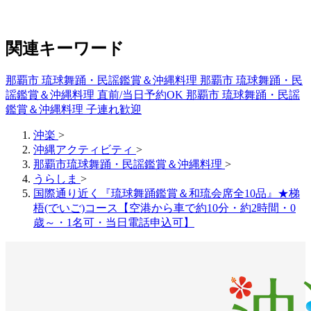
関連キーワード
那覇市 琉球舞踊・民謡鑑賞＆沖縄料理
那覇市 琉球舞踊・民
謡鑑賞＆沖縄料理 直前/当日予約OK
那覇市 琉球舞踊・民謡
鑑賞＆沖縄料理 子連れ歓迎
沖楽
>
沖縄アクティビティ
>
那覇市琉球舞踊・民謡鑑賞＆沖縄料理
>
うらしま
>
国際通り近く『琉球舞踊鑑賞＆和琉会席全10品』★梯
梧(でいご)コース【空港から車で約10分・約2時間・0
歳～・1名可・当日電話申込可】