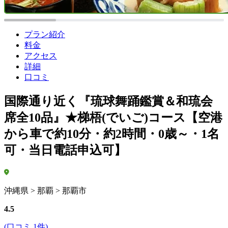
プラン紹介
料金
アクセス
詳細
口コミ
国際通り近く『琉球舞踊鑑賞＆和琉会
席全10品』★梯梧(でいご)コース【空港
から車で約10分・約2時間・0歳～・1名
可・当日電話申込可】
沖縄県 > 那覇 > 那覇市
4.5
(口コミ 1件)