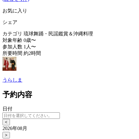
お気に入り
シェア
カテゴリ
琉球舞踊・民謡鑑賞＆沖縄料理
対象年齢
0歳〜
参加人数
1人〜
所要時間
約2時間
うらしま
予約内容
日付
<
2026年08月
>