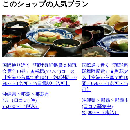
このショップの人気プラン
国際通り近く『琉球舞踊鑑賞＆和琉
国際通り近く『琉球料理
会席全10品』★梯梧(でいご)コース
球舞踊鑑賞』★貫花(ぬ
【空港から車で約10分・約2時間・0
ス【空港から車で約10
歳～・1名可・当日電話申込可】
間・0歳～・1名可・当
可】
沖縄県 > 那覇 > 那覇市
4.5
（口コミ1件）
沖縄県 > 那覇 > 那覇市
¥5,000〜
（税込）
(口コミ募集中)
¥5,000〜
（税込）