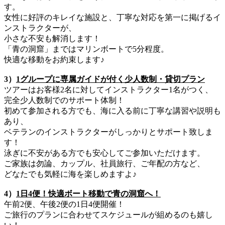
す。
女性に好評のキレイな施設と、丁寧な対応を第一に掲げるイ
ンストラクターが、
小さな不安も解消します！
「青の洞窟」まではマリンボートで5分程度。
快適な移動をお約束します♪
3）
1グループに専属ガイドが付く少人数制・貸切プラン
ツアーはお客様2名に対してインストラクター1名がつく、
完全少人数制でのサポート体制！
初めて参加される方でも、海に入る前に丁寧な講習や説明も
あり、
ベテランのインストラクターがしっかりとサポート致しま
す！
泳ぎに不安がある方でも安心してご参加いただけます。
ご家族は勿論、カップル、社員旅行、ご年配の方など、
どなたでも気軽に海を楽しめますよ♪
4）
1日4便！快適ボート移動で青の洞窟へ！
午前2便、午後2便の1日4便開催！
ご旅行のプランに合わせてスケジュールが組めるのも嬉し