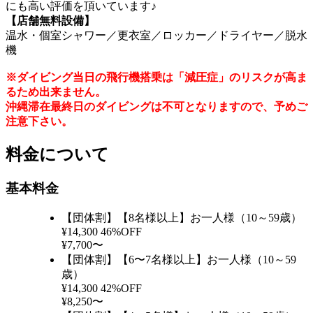
にも高い評価を頂いています♪
【店舗無料設備】
温水・個室シャワー／更衣室／ロッカー／ドライヤー／脱水
機
※ダイビング当日の飛行機搭乗は「減圧症」のリスクが高ま
るため出来ません。
沖縄滞在最終日のダイビングは不可となりますので、予めご
注意下さい。
料金について
基本料金
【団体割】【8名様以上】お一人様（10～59歳）
¥14,300
46%OFF
¥7,700〜
【団体割】【6〜7名様以上】お一人様（10～59
歳）
¥14,300
42%OFF
¥8,250〜