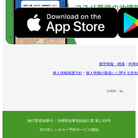
運営情報・標識
利用
個人情報保護方針
個人情報の取扱いに関する告知
©SEEC . Inc
旅行業登録番号：沖縄県知事登録旅行業 第2-368号
2013年レンタカー予約サービス開始