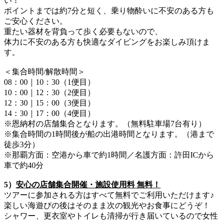
い！
ポイントまでは約7分と短く、乗り物酔いに不安のある方も
ご安心ください。
重たい器材を背負って歩く必要もないので、
体力に不安のある方も快適なダイビングをお楽しみ頂けま
す。
＜集合時間/解散時間＞
08：00｜10：30（1便目）
10：00｜12：30（2便目）
12：30｜15：00（3便目）
14：30｜17：00（4便目）
※恩納村の店舗集合となります。（無料駐車場7台有り）
※集合時間の1時間後が船の出港時間となります。（港まで
徒歩3分）
※那覇方面：空港から車で約1時間／名護方面：許田ICから
車で約40分
5）
安心の店舗集合開催・施設使用料 無料！
ツアーに参加される方はすべて無料でご利用いただけます♪
楽しい海遊びの後はそのまま次の観光やお食事にどうぞ！
シャワー、更衣室やトイレも清掃が行き届いているので女性