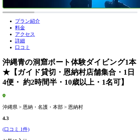
プラン紹介
料金
アクセス
詳細
口コミ
沖縄青の洞窟ボート体験ダイビング1本
★【ガイド貸切・恩納村店舗集合・1日
4便・ 約2時間半・10歳以上・1名可】
沖縄県 > 恩納・名護・本部 > 恩納村
4.3
(口コミ 1件)