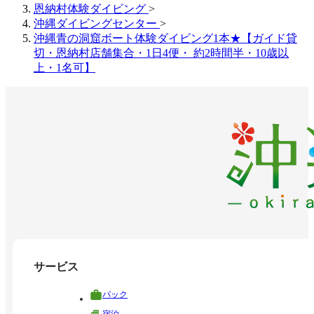
恩納村体験ダイビング
>
沖縄ダイビングセンター
>
沖縄青の洞窟ボート体験ダイビング1本★【ガイド貸
切・恩納村店舗集合・1日4便・ 約2時間半・10歳以
上・1名可】
サービス
パック