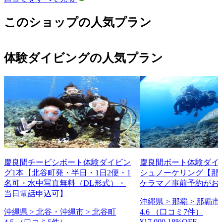
このショップの人気プラン
体験ダイビングの人気プラン
慶良間チービシボート体験ダイビン
慶良間ボート体験ダイ
グ1本【北谷町発・半日・1日2便・1
シュノーケリング【那
名可・水中写真無料（DL形式）・
ケラマ／事前予約がお
当日電話申込可】
沖縄県 > 那覇 > 那覇市
沖縄県 > 北谷・沖縄市 > 北谷町
4.6
（口コミ7件）
¥17,000
18%OFF