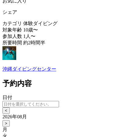
お気に入り
シェア
カテゴリ
体験ダイビング
対象年齢
10歳〜
参加人数
1人〜
所要時間
約2時間半
沖縄ダイビングセンター
予約内容
日付
<
2026年08月
>
月
火