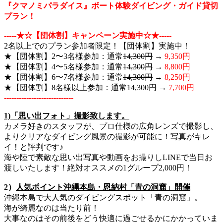
『クマノミパラダイス』ボート体験ダイビング・ガイド貸切
プラン！
‐‐‐‐‐★☆【団体割】キャンペーン実施中☆★‐‐‐‐‐
2名以上でのプラン参加者限定！【団体割】実施中！
★【団体割】2〜3名様参加：通常
14,300円
→
9,350円
★【団体割】4〜5名様参加：通常
14,300円
→
8,800円
★【団体割】6〜7名様参加：通常
14,300円
→
8,250円
★【団体割】8名様以上参加：通常
14,300円
→
7,700円
‐‐‐‐‐‐‐‐‐‐‐‐‐‐‐‐‐‐‐‐‐‐‐‐‐‐‐‐
1)「思い出フォト」撮影致します。
カメラ好きのスタッフが、プロ仕様の広角レンズで撮影し、
よりクリアなダイビング風景の撮影が可能に！写真がキレ
イ！と評判です♪
海や陸で素敵な思い出写真や動画をお撮りしLINEで当日お
渡しいたします！絶対オススメの1グループ2,000円！
2）
人気ポイント沖縄本島・恩納村「青の洞窟」開催
沖縄本島で大人気のダイビングスポット「青の洞窟」。
海が綺麗なのは当たり前！
大事なのはその前後をどう快適に過ごせるかにかかっていま