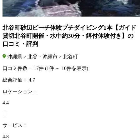
北谷町砂辺ビーチ体験プチダイビング1本【ガイド
貸切北谷町開催・水中約30分・餌付体験付き】の
口コミ・評判
沖縄県 > 北谷・沖縄市 > 北谷町
口コミ件数：
17件
(1件 ～ 10件を表示)
総合評価：
4.7
ロケーション：
4.4
｜
サービス：
4.8