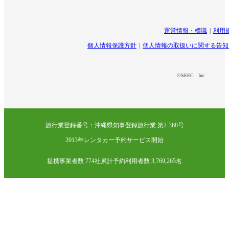
運営情報・標識
利用
個人情報保護方針
個人情報の取扱いに関する告知
©SEEC . Inc
旅行業登録番号：沖縄県知事登録旅行業 第2-368号
2013年レンタカー予約サービス開始
提携事業者数 774社
累計予約利用者数 3,769,265名