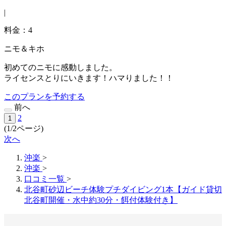
|
料金：4
ニモ＆キホ
初めてのニモに感動しました。
ライセンスとりにいきます！ハマりました！！
このプランを予約する
前へ
2
1
(1/2ページ)
次へ
沖楽
>
沖楽
>
口コミ一覧
>
北谷町砂辺ビーチ体験プチダイビング1本【ガイド貸切
北谷町開催・水中約30分・餌付体験付き】