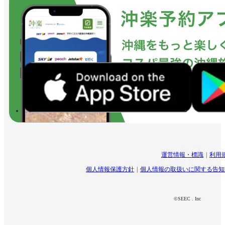
運営情報・標識
利用
個人情報保護方針
個人情報の取扱いに関する告知
©SEEC . Inc