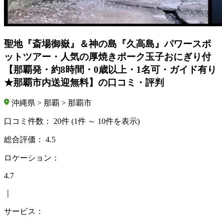
聖地『斎場御嶽』＆神の島『久高島』パワースポ
ットツアー・人気の厚焼きポーク玉子おにぎり付
【那覇発・約8時間・0歳以上・1名可・ガイド有り
★那覇市内送迎無料】の口コミ・評判
沖縄県 > 那覇 > 那覇市
口コミ件数：
20件
(1件 ～ 10件を表示)
総合評価：
4.5
ロケーション：
4.7
｜
サービス：