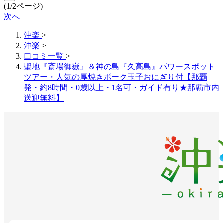
(1/2ページ)
次へ
沖楽
>
沖楽
>
口コミ一覧
>
聖地『斎場御嶽』＆神の島『久高島』パワースポット
ツアー・人気の厚焼きポーク玉子おにぎり付【那覇
発・約8時間・0歳以上・1名可・ガイド有り★那覇市内
送迎無料】