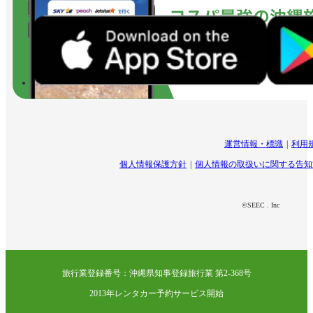
運営情報・標識
利用
個人情報保護方針
個人情報の取扱いに関する告知
©SEEC . Inc
旅行業登録番号：沖縄県知事登録旅行業 第2-368号
2013年レンタカー予約サービス開始