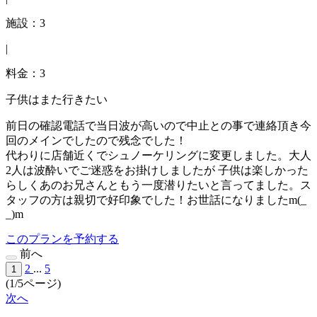
施設：3
|
料金：3
子供はまた行きたい
前日の確認電話で当日波が高いので中止との事で連絡頂き今
回のメインでしたので残念でした！
代わりに店舗近くでシュノーケリングに変更しました。大人
2人は波酔いでご迷惑をお掛けしましたが 子供は楽しかった
らしくあのお兄さんともう一度潜りたいと言ってました。ス
タッフの方は親切で好印象でした！お世話になりましたm(_
_)m
このプランを予約する
前へ
2
...
5
1
(1/5ページ)
次へ