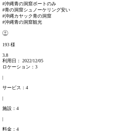
#沖縄青の洞窟ボートのみ
#青の洞窟シュノーケリング安い
#沖縄カヤック青の洞窟
#沖縄青の洞窟観光
193 様
3.8
利用日： 2022/12/05
ロケーション：3
|
サービス：4
|
施設：4
|
料金：4