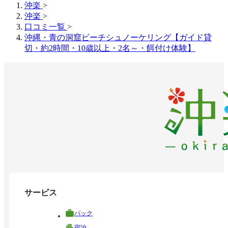
沖楽
>
沖楽
>
口コミ一覧
>
沖縄・青の洞窟ビーチシュノーケリング【ガイド貸
切・約2時間・10歳以上・2名～・餌付け体験】
サービス
パック
宿泊