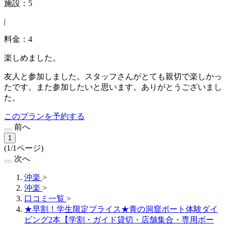
施設：5
|
料金：4
楽しめました。
友人と参加しました。スタッフさんがとても親切で楽しかっ
たです。また参加したいと思います。ありがとうございまし
た。
このプランを予約する
前へ
1
(1/1ページ)
次へ
沖楽
>
沖楽
>
口コミ一覧
>
★早割！学生限定プライス★青の洞窟ボート体験ダイ
ビング2本【学割・ガイド貸切・店舗集合・専用ボー