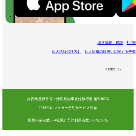
運営情報・標識
利用
個人情報保護方針
個人情報の取扱いに関する告知
©SEEC . Inc
旅行業登録番号：沖縄県知事登録旅行業 第2-368号
2013年レンタカー予約サービス開始
提携事業者数 774社
累計予約利用者数 3,769,265名