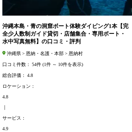
沖縄本島・青の洞窟ボート体験ダイビング1本【完
全少人数制ガイド貸切・店舗集合・専用ボート・
水中写真無料】の口コミ・評判
沖縄県 > 恩納・名護・本部 > 恩納村
口コミ件数：
54件
(1件 ～ 10件を表示)
総合評価：
4.8
ロケーション：
4.8
｜
サービス：
4.9