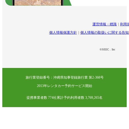
運営情報・標識
利用
個人情報保護方針
個人情報の取扱いに関する告知
©SEEC . Inc
旅行業登録番号：沖縄県知事登録旅行業 第2-368号
2013年レンタカー予約サービス開始
提携事業者数 774社
累計予約利用者数 3,769,265名