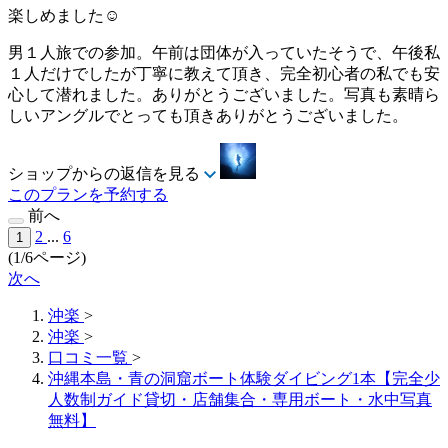
楽しめました☺️
男１人旅での参加。午前は団体が入っていたそうで、午後私
１人だけでしたが丁寧に教えて頂き、完全初心者の私でも安
心して潜れました。ありがとうございました。写真も素晴ら
しいアングルでとっても頂きありがとうございました。
ショップからの返信を見る
このプランを予約する
前へ
2
...
6
1
(1/6ページ)
次へ
沖楽
>
沖楽
>
口コミ一覧
>
沖縄本島・青の洞窟ボート体験ダイビング1本【完全少
人数制ガイド貸切・店舗集合・専用ボート・水中写真
無料】