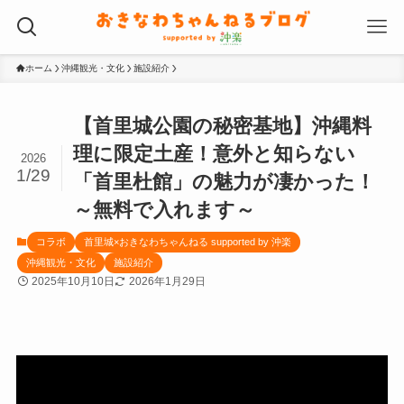
ホーム
沖縄観光・文化
施設紹介
【首里城公園の秘密基地】沖縄料
理に限定土産！意外と知らない
2026
1/29
「首里杜館」の魅力が凄かった！
～無料で入れます～
コラボ
首里城×おきなわちゃんねる supported by 沖楽
沖縄観光・文化
施設紹介
2025年10月10日
2026年1月29日