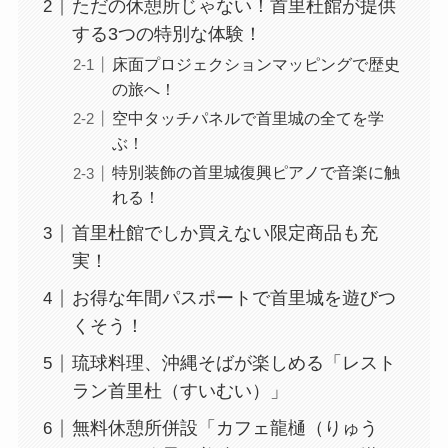
ただの休憩所じゃない！首里杜館が提供
する3つの特別な体験！
床面プロジェクションマッピングで歴史
の旅へ！
空中タッチパネルで首里城の全てを学
ぶ！
特別装飾の首里城復興ピアノで音楽に触
れる！
首里杜館でしか買えない限定商品も充
実！
お得な年間パスポートで首里城を遊びつ
くそう！
琉球料理、沖縄そばが楽しめる「レスト
ラン首里杜（すいむい）」
無料休憩所併設「カフェ龍樋（りゅう