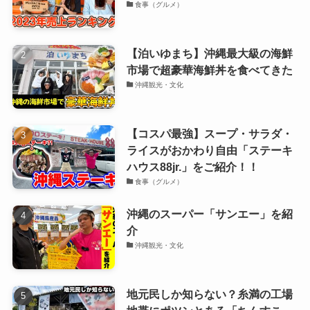
食事（グルメ）
【泊いゆまち】沖縄最大級の海鮮
市場で超豪華海鮮丼を食べてきた
沖縄観光・文化
【コスパ最強】スープ・サラダ・
ライスがおかわり自由「ステーキ
ハウス88jr.」をご紹介！！
食事（グルメ）
沖縄のスーパー「サンエー」を紹
介
沖縄観光・文化
地元民しか知らない？糸満の工場