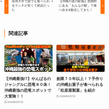
琉球大学で誰でも食べられ
【沖縄の道の駅風】恩納村
るランチが安くて絶品だっ
にある「おんなの駅」で食
た
べ歩き&観光してきた！
関連記事
【沖縄最強!?】やんばるの
創業７０年以上！？手作り
ジャングルに恐竜８０体！
の沖縄お菓子が食べられる
沖縄最強の恐竜スポットで
「松原屋製菓」を紹介
大冒険！！
2026年8月7日
2026年8月7日