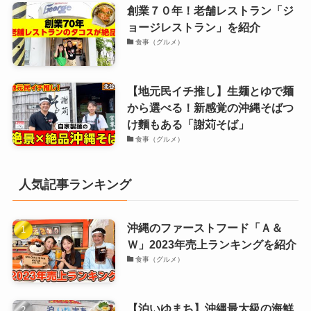
創業７０年！老舗レストラン「ジ
ョージレストラン」を紹介
食事（グルメ）
【地元民イチ推し】生麺とゆで麺
から選べる！新感覚の沖縄そばつ
け麵もある「謝苅そば」
食事（グルメ）
人気記事ランキング
沖縄のファーストフード「Ａ＆
Ｗ」2023年売上ランキングを紹介
食事（グルメ）
【泊いゆまち】沖縄最大級の海鮮