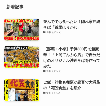
新着記事
並んででも食べたい！隠れ家沖縄
そば「首里ほりかわ」
食事（グルメ）
【那覇・小禄】予算800円で超豪
華！「上間てんぷら店」で自分だ
けのオリジナル沖縄そばを作って
みた
食事（グルメ）
ご飯・汁物も種類が豊富で大満足
の「花笠食堂」を紹介
食事（グルメ）