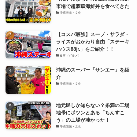
市場で超豪華海鮮丼を食べてきた
沖縄観光・文化
【コスパ最強】スープ・サラダ・
ライスがおかわり自由「ステーキ
ハウス88jr.」をご紹介！！
食事（グルメ）
沖縄のスーパー「サンエー」を紹
介
沖縄観光・文化
地元民しか知らない？糸満の工場
地帯にポツンとある「ちんすこ
う」の工場が凄かった！
沖縄観光・文化