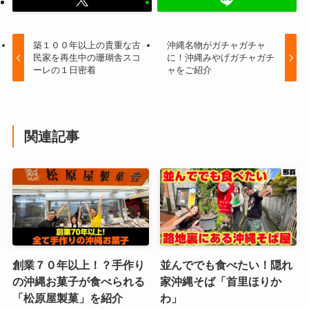
築１００年以上の貴重な古
沖縄名物がガチャガチャ
民家を再生中の珊瑚舎スコ
に！沖縄みやげガチャガチ
ーレの１日密着
ャをご紹介
関連記事
創業７０年以上！？手作り
並んででも食べたい！隠れ
の沖縄お菓子が食べられる
家沖縄そば「首里ほりか
「松原屋製菓」を紹介
わ」