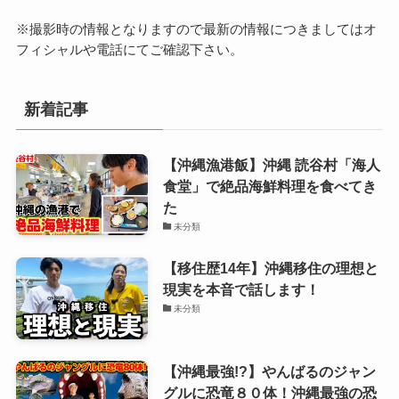
※撮影時の情報となりますので最新の情報につきましてはオ
フィシャルや電話にてご確認下さい。
新着記事
【沖縄漁港飯】沖縄 読谷村「海人
食堂」で絶品海鮮料理を食べてき
た
未分類
【移住歴14年】沖縄移住の理想と
現実を本音で話します！
未分類
【沖縄最強!?】やんばるのジャン
グルに恐竜８０体！沖縄最強の恐