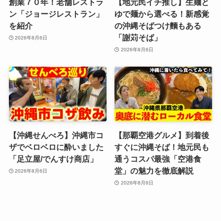
創業７０年！老舗レストラ
【地元民イチ推し】生麺と
ン「ジョージレストラン」
ゆで麺から選べる！新感覚
を紹介
の沖縄そばつけ麵もある
「謝苅そば」
2026年8月6日
2026年8月6日
【沖縄せんべろ】沖縄市コ
【那覇空港グルメ】到着後
ザでベロベロに酔いました
すぐに沖縄そば！地元民も
「足立屋/でんすけ商店」
通うコスパ最強「空港食
堂」の魅力を徹底解説
2026年8月6日
2026年8月6日