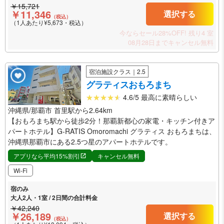
￥15,721
￥11,346
選択する
（税込）
（1人あたり¥5,673・税込）
今ならセール28%OFF!
残り4 室
08月28日までキャンセル無料
宿泊施設クラス｜2.5
グラティスおもろまち
4.6/5 最高に素晴らしい
沖縄県/那覇市 首里駅から2.64km
【おもろまち駅から徒歩2分！那覇新都心の家電・キッチン付きア
パートホテル】G-RATIS Omoromachi グラティス おもろまちは、
沖縄県那覇市にある2.5つ星のアパートホテルです。
アプリなら平均15%割引
キャンセル無料
Wi-Fi
宿のみ
大人2人・1室 / 2日間の合計料金
￥42,240
￥26,189
選択する
（税込）