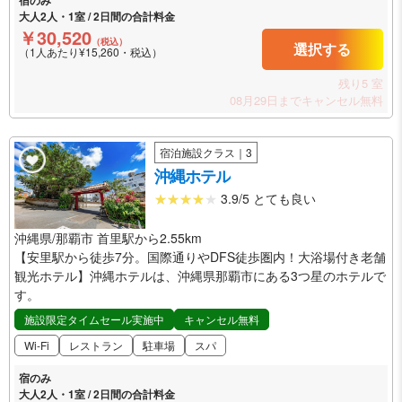
宿のみ
大人2人・1室 / 2日間の合計料金
￥30,520
（税込）
選択する
（1人あたり¥15,260・税込）
残り5 室
08月29日までキャンセル無料
宿泊施設クラス｜3
沖縄ホテル
3.9/5 とても良い
沖縄県/那覇市 首里駅から2.55km
【安里駅から徒歩7分。国際通りやDFS徒歩圏内！大浴場付き老舗
観光ホテル】沖縄ホテルは、沖縄県那覇市にある3つ星のホテルで
す。
施設限定タイムセール実施中
キャンセル無料
Wi-Fi
レストラン
駐車場
スパ
宿のみ
大人2人・1室 / 2日間の合計料金