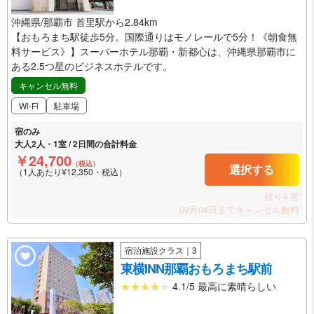
沖縄県/那覇市 首里駅から2.84km
【おもろまち駅徒歩5分。国際通りはモノレールで5分！《朝食無
料サービス》】スーパーホテル那覇・新都心は、沖縄県那覇市に
ある2.5つ星のビジネスホテルです。
キャンセル無料
Wi-Fi
駐車場
宿のみ
大人2人・1室 / 2日間の合計料金
￥24,700
（税込）
選択する
（1人あたり¥12,350・税込）
残り4 室
09月04日までキャンセル無料
宿泊施設クラス｜3
東横INN那覇おもろまち駅前
4.1/5 最高に素晴らしい