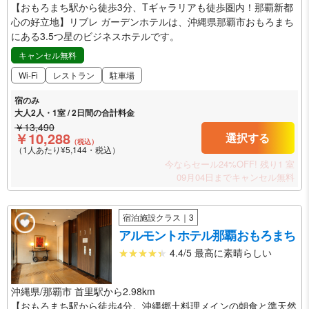
【おもろまち駅から徒歩3分、Tギャラリアも徒歩圏内！那覇新都
心の好立地】リブレ ガーデンホテルは、沖縄県那覇市おもろまち
にある3.5つ星のビジネスホテルです。
キャンセル無料
Wi-Fi
レストラン
駐車場
宿のみ
大人2人・1室 / 2日間の合計料金
￥13,490
￥10,288
選択する
（税込）
（1人あたり¥5,144・税込）
今ならセール24%OFF!
残り1 室
09月04日までキャンセル無料
宿泊施設クラス｜3
アルモントホテル那覇おもろまち
4.4/5 最高に素晴らしい
沖縄県/那覇市 首里駅から2.98km
【おもろまち駅から徒歩4分。沖縄郷土料理メインの朝食と準天然