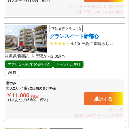
（1人あたり¥13,094・税込）
今ならセール38%OFF!
残り4 室
08月22日までキャンセル無料
宿泊施設クラス｜3
グランスイート新都心
4.4/5 最高に素晴らしい
沖縄県/那覇市 首里駅から2.82km
アプリなら平均15%割引
キャンセル無料
Wi-Fi
宿のみ
大人2人・1室 / 2日間の合計料金
￥11,000
（税込）
選択する
（1人あたり¥5,500・税込）
残り3 室
09月04日までキャンセル無料