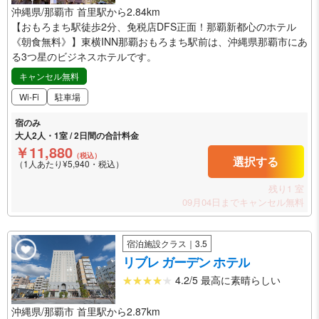
沖縄県/那覇市 首里駅から2.84km
【おもろまち駅徒歩2分、免税店DFS正面！那覇新都心のホテル
《朝食無料》】東横INN那覇おもろまち駅前は、沖縄県那覇市にあ
る3つ星のビジネスホテルです。
キャンセル無料
Wi-Fi
駐車場
宿のみ
大人2人・1室 / 2日間の合計料金
￥11,880
（税込）
選択する
（1人あたり¥5,940・税込）
残り1 室
09月04日までキャンセル無料
宿泊施設クラス｜3.5
リブレ ガーデン ホテル
4.2/5 最高に素晴らしい
沖縄県/那覇市 首里駅から2.87km