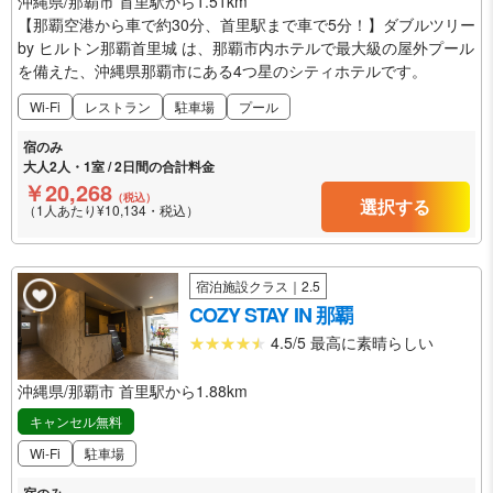
沖縄県/那覇市 首里駅から1.51km
【那覇空港から車で約30分、首里駅まで車で5分！】ダブルツリー
by ヒルトン那覇首里城 は、那覇市内ホテルで最大級の屋外プール
を備えた、沖縄県那覇市にある4つ星のシティホテルです。
Wi-Fi
レストラン
駐車場
プール
宿のみ
大人2人・1室 / 2日間の合計料金
￥20,268
（税込）
選択する
（1人あたり¥10,134・税込）
宿泊施設クラス｜2.5
COZY STAY IN 那覇
4.5/5 最高に素晴らしい
沖縄県/那覇市 首里駅から1.88km
キャンセル無料
Wi-Fi
駐車場