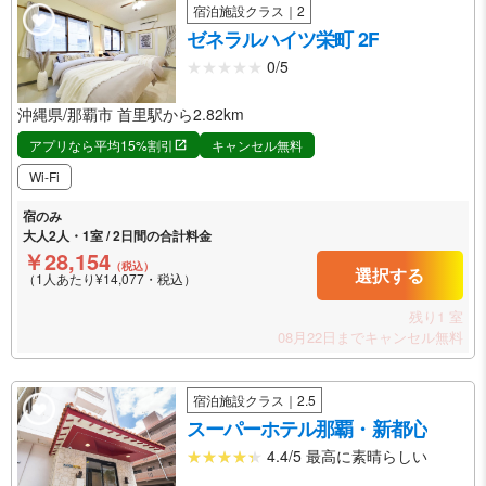
宿泊施設クラス｜2
ゼネラルハイツ栄町 2F
0/5
沖縄県/那覇市 首里駅から2.82km
アプリなら平均15%割引
キャンセル無料
Wi-Fi
宿のみ
大人2人・1室 / 2日間の合計料金
￥28,154
（税込）
選択する
（1人あたり¥14,077・税込）
残り1 室
08月22日までキャンセル無料
宿泊施設クラス｜2.5
スーパーホテル那覇・新都心
4.4/5 最高に素晴らしい