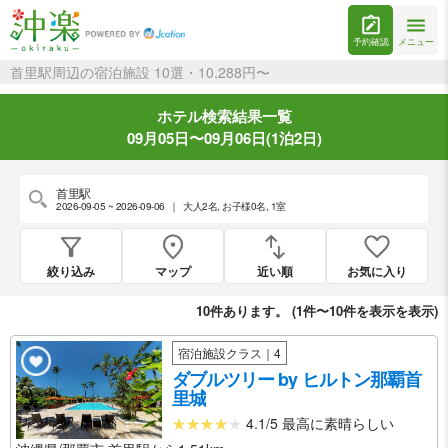
予約確認
メニュー
首里駅周辺の宿泊施設 10選・10,288円〜
ホテル検索結果一覧
09月05日〜09月06日(1泊2日)
首里駅
2026-09-05 ~ 2026-09-06
｜
大人2名
,
お子様0名
,
1室
絞り込み
マップ
近い順
お気に入り
10
件あります。 (
1件〜10件を表示
を表示)
宿泊施設クラス｜4
ダブルツリー by ヒルトン那覇首
里城
4.1/5 最高に素晴らしい