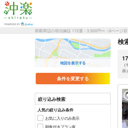
那覇周辺の宿泊施設 172選・3,500円〜（6ページ
検索
1
（
示
条件を変更する
絞り込み検索
人気の絞り込み条件
お気に入りのみ表示
朝食付きプラン有