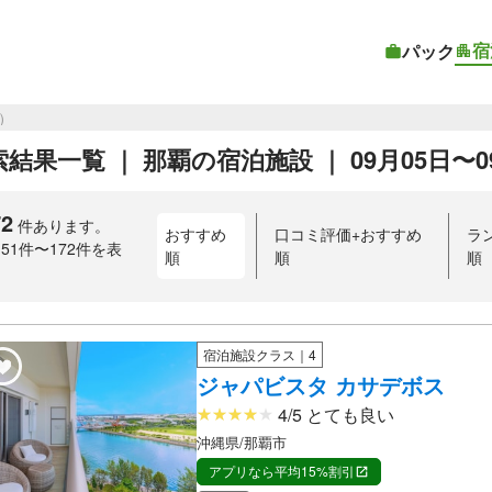
宿
パック
目）
結果一覧 ｜ 那覇の宿泊施設 ｜ 09月05日〜09
72
件あります。
おすすめ
口コミ評価+おすすめ
ラ
151件〜172件を表
順
順
順
）
宿泊施設クラス｜4
ジャパビスタ カサデボス
4/5 とても良い
沖縄県/那覇市
アプリなら平均15%割引