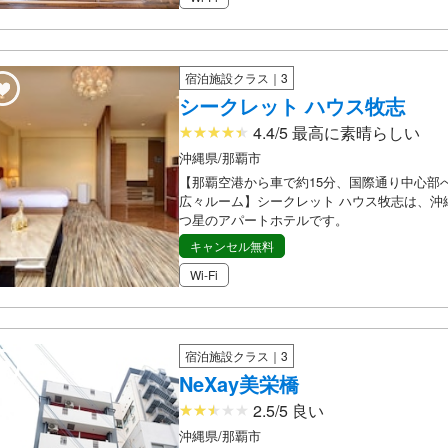
宿泊施設クラス｜3
シークレット ハウス牧志
4.4/5 最高に素晴らしい
沖縄県/那覇市
【那覇空港から車で約15分、国際通り中心部へ
広々ルーム】シークレット ハウス牧志は、沖
つ星のアパートホテルです。
キャンセル無料
Wi-Fi
宿泊施設クラス｜3
NeXay美栄橋
2.5/5 良い
沖縄県/那覇市