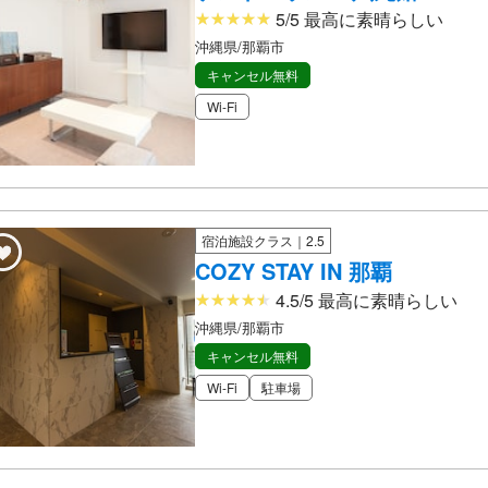
5/5 最高に素晴らしい
沖縄県/那覇市
キャンセル無料
Wi-Fi
宿泊施設クラス｜2.5
COZY STAY IN 那覇
4.5/5 最高に素晴らしい
沖縄県/那覇市
キャンセル無料
Wi-Fi
駐車場