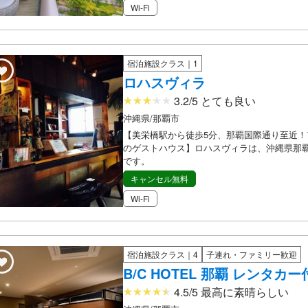
Wi-Fi
宿泊施設クラス｜1
ロハスヴィラ
3.2/5 とても良い
沖縄県/那覇市
【美栄橋駅から徒歩5分、那覇国際通り至近！
のゲストハウス】ロハスヴィラは、沖縄県那
です。
キャンセル無料
Wi-Fi
宿泊施設クラス｜4
子連れ・ファミリー歓迎
B/C HOTEL 那覇 レンタカ
4.5/5 最高に素晴らしい