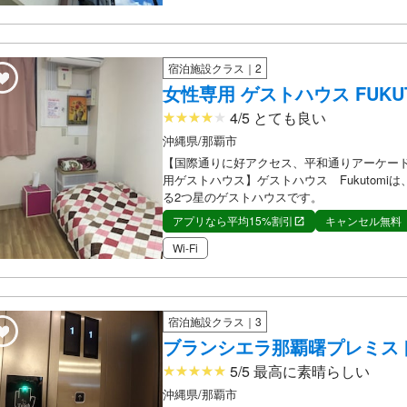
宿泊施設クラス｜2
女性専用 ゲストハウス FUKU
4/5 とても良い
沖縄県/那覇市
【国際通りに好アクセス、平和通りアーケー
用ゲストハウス】ゲストハウス Fukutomi
る2つ星のゲストハウスです。
アプリなら平均15%割引
キャンセル無料
Wi-Fi
宿泊施設クラス｜3
ブランシエラ那覇曙プレミスト 
5/5 最高に素晴らしい
沖縄県/那覇市