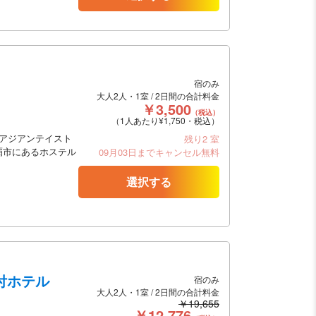
宿のみ
大人2人・1室 / 2日間の合計料金
￥3,500
（税込）
（1人あたり¥1,750・税込）
アジアンテイスト
残り2 室
覇市にあるホステル
09月03日までキャンセル無料
選択する
ー付ホテル
宿のみ
大人2人・1室 / 2日間の合計料金
￥19,655
￥12,776