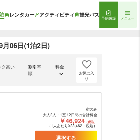
泊
レンタカー
アクティビティ
観光バス
予約確認
メニュー
月06日(1泊2日)
ンク高い
割引率
料金
お気に入
順
り
宿のみ
大人2人・1室 / 2日間の合計料金
￥46,924
（税込）
（1人あたり¥23,462・税込）
選択する