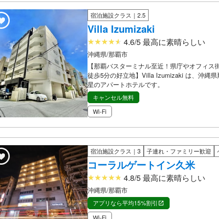
宿泊施設クラス｜2.5
Villa Izumizaki
4.6/5 最高に素晴らしい
沖縄県/那覇市
【那覇バスターミナル至近！県庁やオフィス
徒歩5分の好立地】Villa Izumizaki は、沖
星のアパートホテルです。
キャンセル無料
Wi-Fi
宿泊施設クラス｜3
子連れ・ファミリー歓迎
コーラルゲートイン久米
4.8/5 最高に素晴らしい
沖縄県/那覇市
アプリなら平均15%割引
Wi-Fi