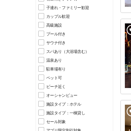
子連れ・ファミリー歓迎
カップル歓迎
高級施設
プール付き
サウナ付き
スパあり（大浴場含む）
温泉あり
駐車場有り
ペット可
ビーチ近く
オーシャンビュー
施設タイプ：ホテル
施設タイプ：一棟貸し
セール対象
アプリ限定割引対象