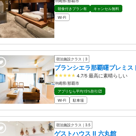
沖縄県/那覇市
朝食付きプラン有
キャンセル無料
Wi-Fi
宿泊施設クラス｜3
ブランシエラ那覇曙プレミスト 
4.7/5 最高に素晴らしい
沖縄県/那覇市
アプリなら平均15%割引
Wi-Fi
駐車場
宿泊施設クラス｜3.5
ゲストハウス II 六丸館