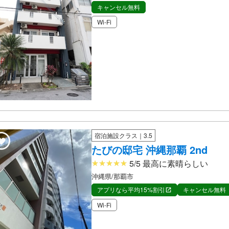
キャンセル無料
Wi-Fi
宿泊施設クラス｜3.5
たびの邸宅 沖縄那覇 2nd
5/5 最高に素晴らしい
沖縄県/那覇市
アプリなら平均15%割引
キャンセル無料
Wi-Fi