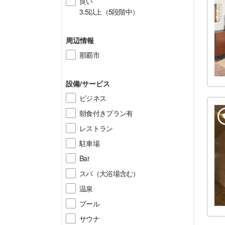
良い
3.5以上（5段階中）
周辺情報
那覇市
設備/サービス
ビジネス
朝食付きプラン有
レストラン
駐車場
Bar
スパ（大浴場含む）
温泉
プール
サウナ