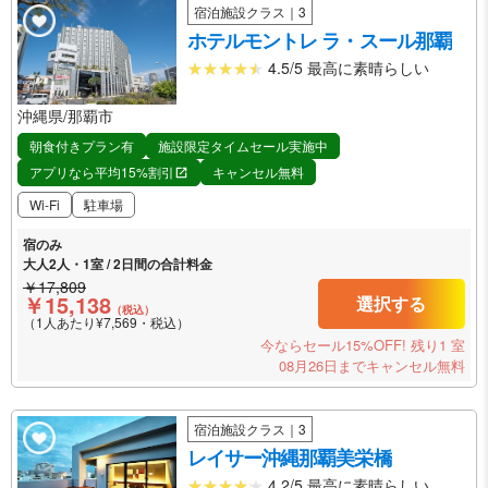
宿泊施設クラス｜3
ホテルモントレ ラ・スール那覇
4.5/5 最高に素晴らしい
沖縄県/那覇市
朝食付きプラン有
施設限定タイムセール実施中
アプリなら平均15%割引
キャンセル無料
Wi-Fi
駐車場
宿のみ
大人2人・1室 / 2日間の合計料金
￥17,809
￥15,138
選択する
（税込）
（1人あたり¥7,569・税込）
今ならセール15%OFF!
残り1 室
08月26日までキャンセル無料
宿泊施設クラス｜3
レイサー沖縄那覇美栄橋
4.2/5 最高に素晴らしい