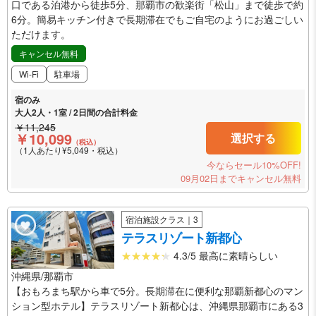
口である泊港から徒歩5分、那覇市の歓楽街「松山」まで徒歩で約
6分。簡易キッチン付きで長期滞在でもご自宅のようにお過ごしい
ただけます。
キャンセル無料
Wi-Fi
駐車場
宿のみ
大人2人・1室 / 2日間の合計料金
￥11,245
￥10,099
選択する
（税込）
（1人あたり¥5,049・税込）
今ならセール10%OFF!
09月02日までキャンセル無料
宿泊施設クラス｜3
テラスリゾート新都心
4.3/5 最高に素晴らしい
沖縄県/那覇市
【おもろまち駅から車で5分。長期滞在に便利な那覇新都心のマン
ション型ホテル】テラスリゾート新都心は、沖縄県那覇市にある3