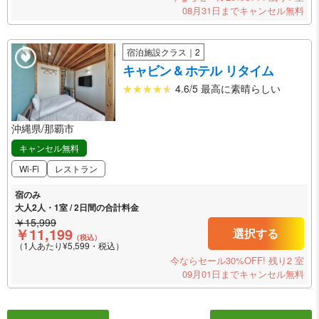
08月31日までキャンセル無料
宿泊施設クラス｜2
キャビン & ホテル リタイム
4.6/5 最高に素晴らしい
沖縄県/那覇市
キャンセル無料
Wi-Fi
レストラン
宿のみ
大人2人・1室 / 2日間の合計料金
￥15,999
￥11,199
選択する
（税込）
（1人あたり¥5,599・税込）
今ならセール30%OFF!
残り2 室
09月01日までキャンセル無料