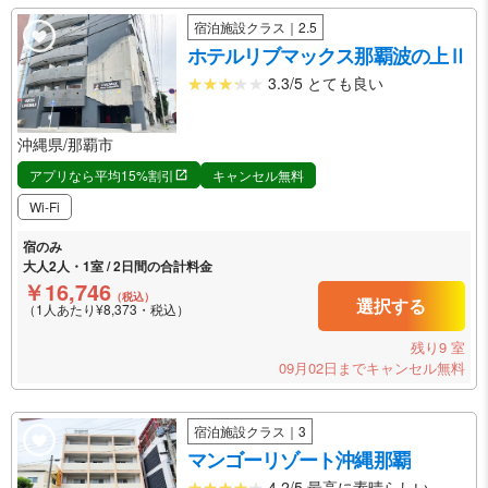
宿泊施設クラス｜2.5
ホテルリブマックス那覇波の上Ⅱ
3.3/5 とても良い
沖縄県/那覇市
アプリなら平均15%割引
キャンセル無料
Wi-Fi
宿のみ
大人2人・1室 / 2日間の合計料金
￥16,746
（税込）
選択する
（1人あたり¥8,373・税込）
残り9 室
09月02日までキャンセル無料
宿泊施設クラス｜3
マンゴーリゾート沖縄那覇
4.2/5 最高に素晴らしい