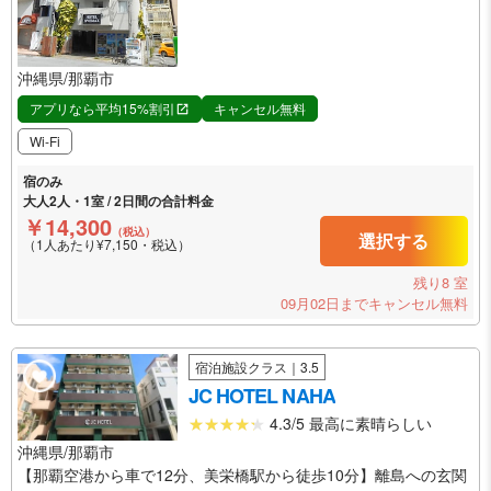
沖縄県/那覇市
アプリなら平均15%割引
キャンセル無料
Wi-Fi
宿のみ
大人2人・1室 / 2日間の合計料金
￥14,300
（税込）
選択する
（1人あたり¥7,150・税込）
残り8 室
09月02日までキャンセル無料
宿泊施設クラス｜3.5
JC HOTEL NAHA
4.3/5 最高に素晴らしい
沖縄県/那覇市
【那覇空港から車で12分、美栄橋駅から徒歩10分】離島への玄関