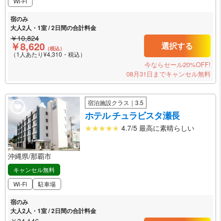
Wi-Fi
宿のみ
大人2人・1室 / 2日間の合計料金
￥10,824
￥8,620
選択する
（税込）
（1人あたり¥4,310・税込）
今ならセール20%OFF!
08月31日までキャンセル無料
宿泊施設クラス｜3.5
ホテル チュラビスタ瀬長
4.7/5 最高に素晴らしい
沖縄県/那覇市
キャンセル無料
Wi-Fi
駐車場
宿のみ
大人2人・1室 / 2日間の合計料金
￥34,146