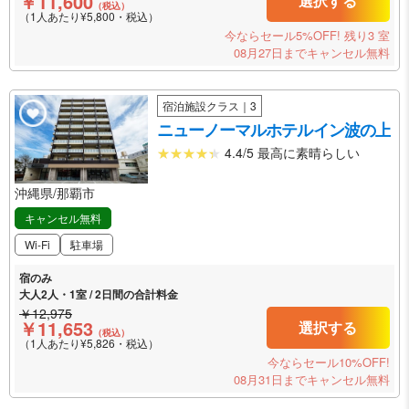
￥11,600
選択する
（税込）
（1人あたり¥5,800・税込）
今ならセール5%OFF!
残り3 室
08月27日までキャンセル無料
宿泊施設クラス｜3
ニューノーマルホテルイン波の上
4.4/5 最高に素晴らしい
沖縄県/那覇市
キャンセル無料
Wi-Fi
駐車場
宿のみ
大人2人・1室 / 2日間の合計料金
￥12,975
￥11,653
選択する
（税込）
（1人あたり¥5,826・税込）
今ならセール10%OFF!
08月31日までキャンセル無料