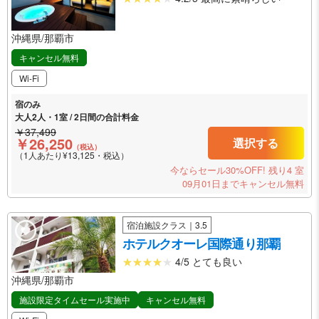
沖縄県/那覇市
キャンセル無料
Wi-Fi
宿のみ
大人2人・1室 / 2日間の合計料金
￥37,499
￥26,250
選択する
（税込）
（1人あたり¥13,125・税込）
今ならセール30%OFF!
残り4 室
09月01日までキャンセル無料
宿泊施設クラス｜3.5
ホテルクオーレ国際通り那覇
4/5 とても良い
沖縄県/那覇市
施設限定タイムセール実施中
キャンセル無料