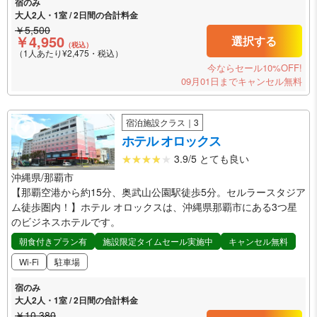
宿のみ
大人2人・1室 / 2日間の合計料金
￥5,500
￥4,950
選択する
（税込）
（1人あたり¥2,475・税込）
今ならセール10%OFF!
09月01日までキャンセル無料
宿泊施設クラス｜3
ホテル オロックス
3.9/5 とても良い
沖縄県/那覇市
【那覇空港から約15分、奥武山公園駅徒歩5分。セルラースタジア
ム徒歩圏内！】ホテル オロックスは、沖縄県那覇市にある3つ星
のビジネスホテルです。
朝食付きプラン有
施設限定タイムセール実施中
キャンセル無料
Wi-Fi
駐車場
宿のみ
大人2人・1室 / 2日間の合計料金
￥10,380