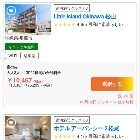
宿泊施設クラス｜3
Little Island Okinawa 松山
4.6/5 最高に素晴らしい
沖縄県/那覇市
キャンセル無料
Wi-Fi
駐車場
宿のみ
大人2人・1室 / 2日間の合計料金
￥10,467
（税込）
選択する
（1人あたり¥5,233・税込）
残り6 室
09月02日までキャンセル無料
宿泊施設クラス｜3
ホテル アーバンシー 2 松尾
4.1/5 最高に素晴らしい