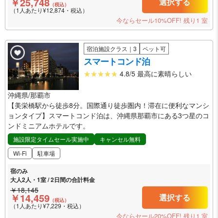
￥25,748
選択する
（税込）
（1人あたり¥12,874・税込）
今ならセール10%OFF!
残り1 室
宿泊施設クラス｜3
ペット可
スマートコンド泊
4.8/5 最高に素晴らしい
沖縄県/那覇市
【美栄橋駅から徒歩8分。国際通り徒歩圏内！滞在に便利なマンシ
ョンタイプ】スマートコンド泊は、沖縄県那覇市にある3つ星のコ
ンドミニアムホテルです。
施設限定タイムセール実施中
キャンセル無料
Wi-Fi
駐車場
宿のみ
大人2人・1室 / 2日間の合計料金
￥18,145
￥14,459
選択する
（税込）
（1人あたり¥7,229・税込）
今ならセール20%OFF!
残り1 室