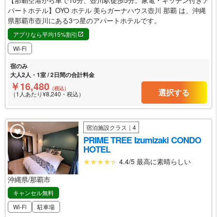
【那覇空港から車で10分、壺川駅徒歩5分。家電・キッチン付きア
パートホテル】OYO ホテル 美らガーナハウス壺川 那覇 は、沖縄
県那覇市壺川にある3つ星のアパートホテルです。
アプリなら平均15%割引
Wi-Fi
宿のみ
大人2人・1室 / 2日間の合計料金
￥16,480
（税込）
選択する
（1人あたり¥8,240・税込）
宿泊施設クラス｜4
PRIME TREE Izumizaki CONDO
HOTEL
4.4/5 最高に素晴らしい
沖縄県/那覇市
キャンセル無料
Wi-Fi
駐車場