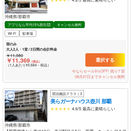
沖縄県/那覇市
アプリなら平均15%割引
キャンセル無料
Wi-Fi
駐車場
宿のみ
大人2人・1室 / 2日間の合計料金
￥11,980
￥11,369
選択する
（税込）
（1人あたり¥5,684・税込）
今ならセール5%OFF!
残り7 室
08月27日までキャンセル無料
宿泊施設クラス｜3
美らガーナハウス壺川 那覇
4.6/5 最高に素晴らしい
沖縄県/那覇市