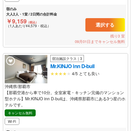
宿のみ
大人2人・1室 / 2日間の合計料金
￥9,159
（税込）
選択する
（1人あたり¥4,579・税込）
残り3 室
09月01日までキャンセル無料
宿泊施設クラス｜3
Mr.KINJO inn D-buil
4/5 とても良い
沖縄県/那覇市
【那覇空港から車で10分。全室家電・キッチン完備のマンション
型ホテル】Mr.KINJO inn D-builは、沖縄県那覇市にある3つ星のホ
テルです。
キャンセル無料
Wi-Fi