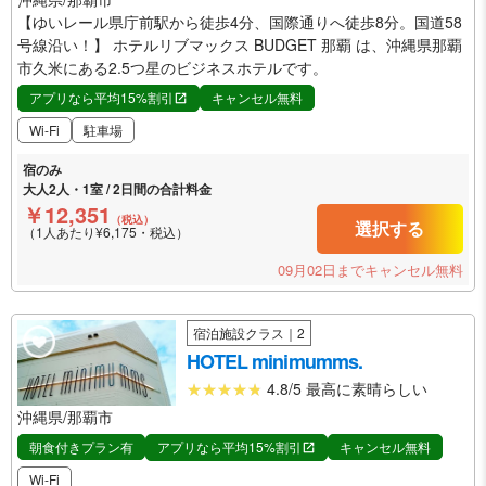
【ゆいレール県庁前駅から徒歩4分、国際通りへ徒歩8分。国道58
号線沿い！】 ホテルリブマックス BUDGET 那覇 は、沖縄県那覇
市久米にある2.5つ星のビジネスホテルです。
アプリなら平均15%割引
キャンセル無料
Wi-Fi
駐車場
宿のみ
大人2人・1室 / 2日間の合計料金
￥12,351
（税込）
選択する
（1人あたり¥6,175・税込）
09月02日までキャンセル無料
宿泊施設クラス｜2
HOTEL minimumms.
4.8/5 最高に素晴らしい
沖縄県/那覇市
朝食付きプラン有
アプリなら平均15%割引
キャンセル無料
Wi-Fi