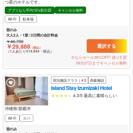
つ星のホテルです。
アプリなら平均15%割引
キャンセル無料
Wi-Fi
駐車場
宿のみ
大人2人・1室 / 2日間の合計料金
￥46,700
￥29,888
選択する
（税込）
（1人あたり¥14,944・税込）
今ならセール36%OFF!
残り5 室
08月27日までキャンセル無料
宿泊施設クラス｜4.5
高級施設
Island Stay Izumizaki Hotel
4.3/5 最高に素晴らしい
沖縄県/那覇市
Wi-Fi
スパ
宿のみ