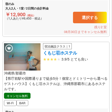
宿のみ
大人2人・1室 / 2日間の合計料金
￥12,900
（税込）
選択する
（1人あたり¥6,450・税込）
残り2 室
08月30日までキャンセル無料
宿泊施設クラス｜1
くもじ荘ホステル
3.9/5 とても良い
沖縄県/那覇市
【県庁前駅や国際通りまで徒歩5分！個室とドミトリーから選べる
ゲストハウス】くもじ荘ホステルは、沖縄県那覇市にあるホステ
ルです。
キャンセル無料
Wi-Fi
BAR