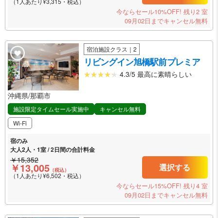
（1人あたり¥3,315・税込）
今ならセール10%OFF!
残り2 室
09月02日までキャンセル無料
宿泊施設クラス｜2
リビングイン旭橋駅前プレミア
4.3/5 最高に素晴らしい
沖縄県/那覇市
施設限定タイムセール実施中
キャンセル無料
Wi-Fi
宿のみ
大人2人・1室 / 2日間の合計料金
￥15,352
￥13,005
選択する
（税込）
（1人あたり¥6,502・税込）
今ならセール15%OFF!
残り4 室
09月02日までキャンセル無料