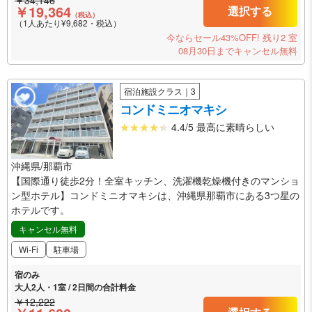
￥19,364
選択する
（税込）
（1人あたり¥9,682・税込）
今ならセール43%OFF!
残り2 室
08月30日までキャンセル無料
宿泊施設クラス｜3
コンドミニオマキシ
4.4/5 最高に素晴らしい
沖縄県/那覇市
【国際通り徒歩2分！全室キッチン、洗濯機乾燥機付きのマンショ
ン型ホテル】コンドミニオマキシは、沖縄県那覇市にある3つ星の
ホテルです。
キャンセル無料
Wi-Fi
駐車場
宿のみ
大人2人・1室 / 2日間の合計料金
￥12,222