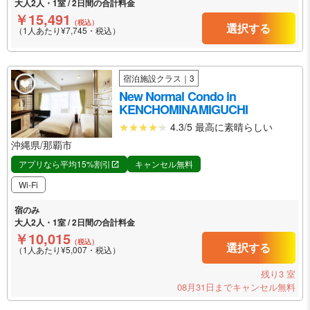
大人2人・1室 / 2日間の合計料金
￥15,491
（税込）
選択する
（1人あたり¥7,745・税込）
宿泊施設クラス｜3
New Normal Condo in
KENCHOMINAMIGUCHI
4.3/5 最高に素晴らしい
沖縄県/那覇市
アプリなら平均15%割引
キャンセル無料
Wi-Fi
宿のみ
大人2人・1室 / 2日間の合計料金
￥10,015
（税込）
選択する
（1人あたり¥5,007・税込）
残り3 室
08月31日までキャンセル無料