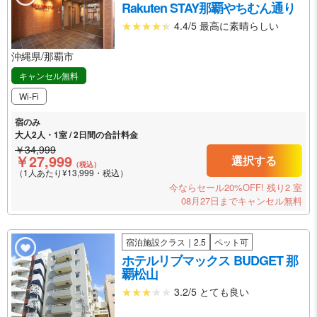
Rakuten STAY那覇やちむん通り
4.4/5 最高に素晴らしい
沖縄県/那覇市
キャンセル無料
Wi-Fi
宿のみ
大人2人・1室 / 2日間の合計料金
￥34,999
￥27,999
選択する
（税込）
（1人あたり¥13,999・税込）
今ならセール20%OFF!
残り2 室
08月27日までキャンセル無料
宿泊施設クラス｜2.5
ペット可
ホテルリブマックス BUDGET 那
覇松山
3.2/5 とても良い