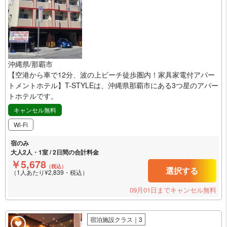
沖縄県/那覇市
【空港から車で12分、波の上ビーチ徒歩圏内！家具家電付アパー
トメントホテル】T-STYLEは、沖縄県那覇市にある3つ星のアパー
トホテルです。
キャンセル無料
Wi-Fi
宿のみ
大人2人・1室 / 2日間の合計料金
￥5,678
（税込）
選択する
（1人あたり¥2,839・税込）
09月01日までキャンセル無料
宿泊施設クラス｜3