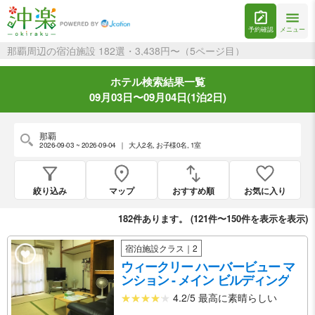
予約確認
メニュー
那覇周辺の宿泊施設 182選・3,438円〜（5ページ目）
ホテル検索結果一覧
09月03日〜09月04日(1泊2日)
那覇
2026-09-03 ~ 2026-09-04
｜
大人2名
,
お子様0名
,
1室
絞り込み
マップ
おすすめ順
お気に入り
182
件あります。 (
121件〜150件を表示
を表示)
宿泊施設クラス｜2
ウィークリー ハーバービュー マ
ンション - メイン ビルディング
4.2/5 最高に素晴らしい