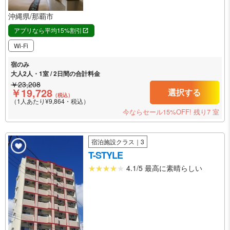
沖縄県/那覇市
アプリなら平均15%割引
Wi-Fi
宿のみ
大人2人・1室 / 2日間の合計料金
￥23,208
￥19,728
選択する
（税込）
（1人あたり¥9,864・税込）
今ならセール15%OFF!
残り7 室
宿泊施設クラス｜3
T-STYLE
4.1/5 最高に素晴らしい