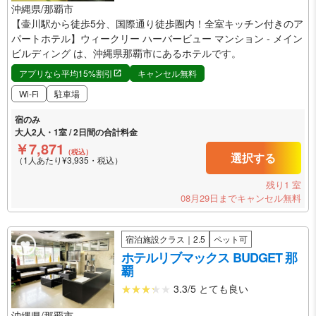
沖縄県/那覇市
【壷川駅から徒歩5分、国際通り徒歩圏内！全室キッチン付きのア
パートホテル】ウィークリー ハーバービュー マンション - メイン
ビルディング は、沖縄県那覇市にあるホテルです。
アプリなら平均15%割引
キャンセル無料
Wi-Fi
駐車場
宿のみ
大人2人・1室 / 2日間の合計料金
￥7,871
（税込）
選択する
（1人あたり¥3,935・税込）
残り1 室
08月29日までキャンセル無料
宿泊施設クラス｜2.5
ペット可
ホテルリブマックス BUDGET 那
覇
3.3/5 とても良い
沖縄県/那覇市