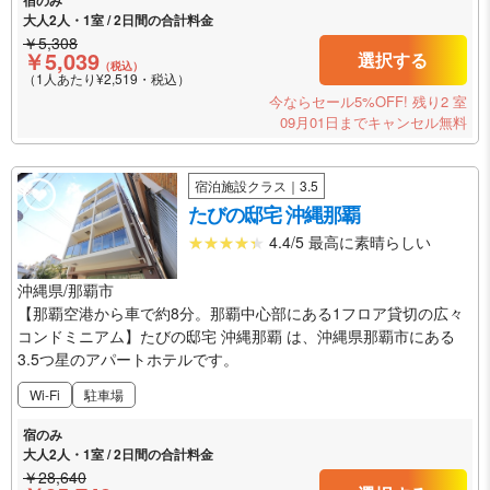
宿のみ
大人2人・1室 / 2日間の合計料金
￥5,308
￥5,039
選択する
（税込）
（1人あたり¥2,519・税込）
今ならセール5%OFF!
残り2 室
09月01日までキャンセル無料
宿泊施設クラス｜3.5
たびの邸宅 沖縄那覇
4.4/5 最高に素晴らしい
沖縄県/那覇市
【那覇空港から車で約8分。那覇中心部にある1フロア貸切の広々
コンドミニアム】たびの邸宅 沖縄那覇 は、沖縄県那覇市にある
3.5つ星のアパートホテルです。
Wi-Fi
駐車場
宿のみ
大人2人・1室 / 2日間の合計料金
￥28,640