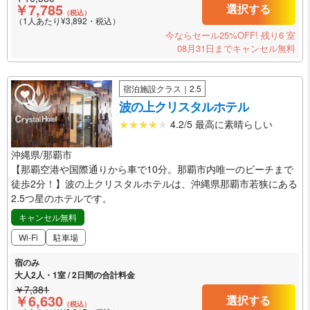
￥7,785
選択する
（税込）
（1人あたり¥3,892・税込）
今ならセール25%OFF!
残り6 室
08月31日までキャンセル無料
宿泊施設クラス｜2.5
波の上クリスタルホテル
4.2/5 最高に素晴らしい
沖縄県/那覇市
【那覇空港や国際通りから車で10分。那覇市内唯一のビーチまで
徒歩2分！】波の上クリスタルホテルは、沖縄県那覇市若狭にある
2.5つ星のホテルです。
キャンセル無料
Wi-Fi
駐車場
宿のみ
大人2人・1室 / 2日間の合計料金
￥7,381
￥6,630
選択する
（税込）