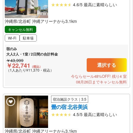
4.6/5 最高に素晴らしい
沖縄県/北谷町 沖縄アリーナから3.1km
キャンセル無料
Wi-Fi
駐車場
宿のみ
大人2人・1室 / 2日間の合計料金
￥43,999
￥22,741
選択する
（税込）
（1人あたり¥11,370・税込）
今ならセール48%OFF!
残り4 室
08月26日までキャンセル無料
宿泊施設クラス｜3.5
畳の宿 北谷美浜
4.5/5 最高に素晴らしい
沖縄県/北谷町 沖縄アリーナから3.1km