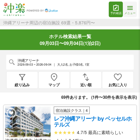
予約確認
メニュー
沖縄アリーナ周辺の宿泊施設 69選・5,876円〜
ホテル検索結果一覧
09月03日〜09月04日(1泊2日)
沖縄アリーナ
2026-09-03 ~ 2026-09-04
｜
大人2名
,
お子様0名
,
1室
絞り込み
マップ
近い順
お気に入り
69
件あります。 (
1件〜30件を表示
を表示)
宿泊施設クラス｜4
レフ沖縄アリーナ by ベッセルホ
テルズ
4.7/5 最高に素晴らしい