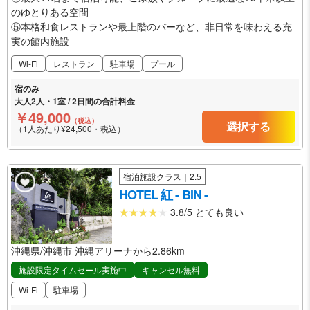
のゆとりある空間
⑤本格和食レストランや最上階のバーなど、非日常を味わえる充
実の館内施設
Wi-Fi
レストラン
駐車場
プール
宿のみ
大人2人・1室 / 2日間の合計料金
￥49,000
（税込）
選択する
（1人あたり¥24,500・税込）
宿泊施設クラス｜2.5
HOTEL 紅 - BIN -
3.8/5 とても良い
沖縄県/沖縄市 沖縄アリーナから2.86km
施設限定タイムセール実施中
キャンセル無料
Wi-Fi
駐車場