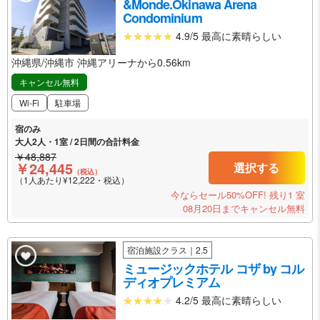
&Monde.Okinawa Arena
Condominium
4.9/5 最高に素晴らしい
沖縄県/沖縄市 沖縄アリーナから0.56km
キャンセル無料
Wi-Fi
駐車場
宿のみ
大人2人・1室 / 2日間の合計料金
￥48,887
￥24,445
選択する
（税込）
（1人あたり¥12,222・税込）
今ならセール50%OFF!
残り1 室
08月20日までキャンセル無料
宿泊施設クラス｜2.5
ミュージックホテル コザ by コル
ディオプレミアム
4.2/5 最高に素晴らしい