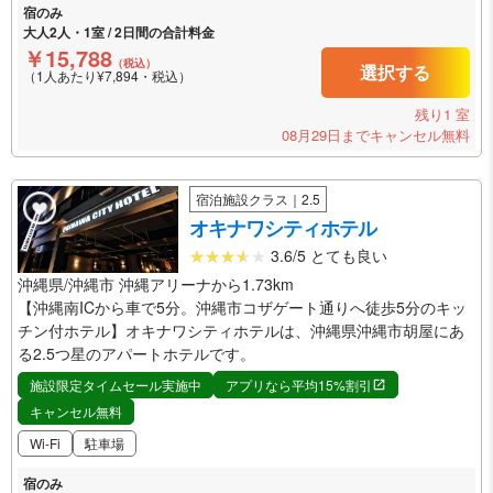
宿のみ
大人2人・1室 / 2日間の合計料金
￥15,788
（税込）
選択する
（1人あたり¥7,894・税込）
残り1 室
08月29日までキャンセル無料
宿泊施設クラス｜2.5
オキナワシティホテル
3.6/5 とても良い
沖縄県/沖縄市 沖縄アリーナから1.73km
【沖縄南ICから車で5分。沖縄市コザゲート通りへ徒歩5分のキッ
チン付ホテル】オキナワシティホテルは、沖縄県沖縄市胡屋にあ
る2.5つ星のアパートホテルです。
施設限定タイムセール実施中
アプリなら平均15%割引
キャンセル無料
Wi-Fi
駐車場
宿のみ