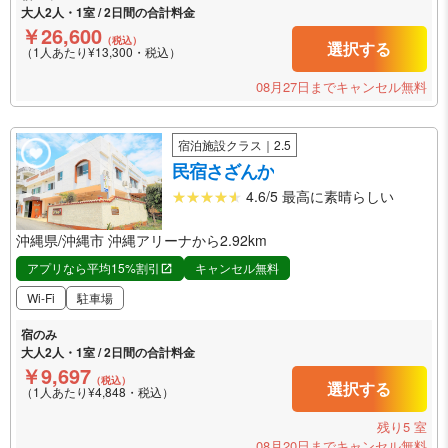
大人2人・1室 / 2日間の合計料金
￥26,600
（税込）
選択する
（1人あたり¥13,300・税込）
08月27日までキャンセル無料
宿泊施設クラス｜2.5
民宿さざんか
4.6/5 最高に素晴らしい
沖縄県/沖縄市 沖縄アリーナから2.92km
アプリなら平均15%割引
キャンセル無料
Wi-Fi
駐車場
宿のみ
大人2人・1室 / 2日間の合計料金
￥9,697
（税込）
選択する
（1人あたり¥4,848・税込）
残り5 室
08月20日までキャンセル無料