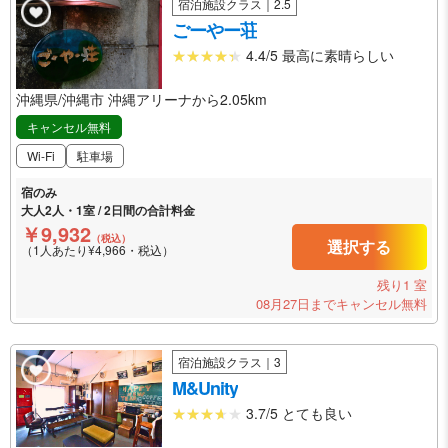
宿泊施設クラス｜2.5
ごーやー荘
4.4/5 最高に素晴らしい
沖縄県/沖縄市 沖縄アリーナから2.05km
キャンセル無料
Wi-Fi
駐車場
宿のみ
大人2人・1室 / 2日間の合計料金
￥9,932
（税込）
選択する
（1人あたり¥4,966・税込）
残り1 室
08月27日までキャンセル無料
宿泊施設クラス｜3
M&Unity
3.7/5 とても良い