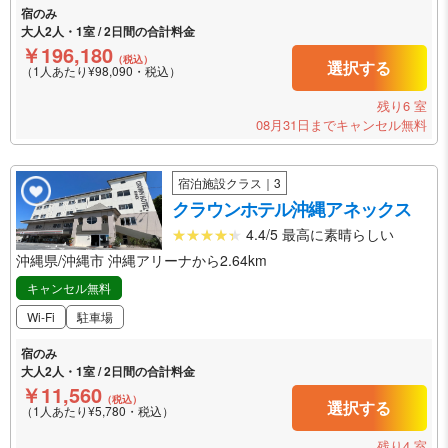
宿のみ
大人2人・1室 / 2日間の合計料金
￥196,180
（税込）
選択する
（1人あたり¥98,090・税込）
残り6 室
08月31日までキャンセル無料
宿泊施設クラス｜3
クラウンホテル沖縄アネックス
4.4/5 最高に素晴らしい
沖縄県/沖縄市 沖縄アリーナから2.64km
キャンセル無料
Wi-Fi
駐車場
宿のみ
大人2人・1室 / 2日間の合計料金
￥11,560
（税込）
選択する
（1人あたり¥5,780・税込）
残り4 室