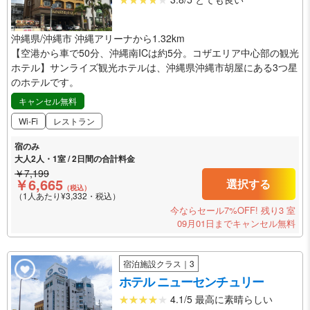
沖縄県/沖縄市 沖縄アリーナから1.32km
【空港から車で50分、沖縄南ICは約5分。コザエリア中心部の観光
ホテル】サンライズ観光ホテルは、沖縄県沖縄市胡屋にある3つ星
のホテルです。
キャンセル無料
Wi-Fi
レストラン
宿のみ
大人2人・1室 / 2日間の合計料金
￥7,199
￥6,665
選択する
（税込）
（1人あたり¥3,332・税込）
今ならセール7%OFF!
残り3 室
09月01日までキャンセル無料
宿泊施設クラス｜3
ホテル ニューセンチュリー
4.1/5 最高に素晴らしい