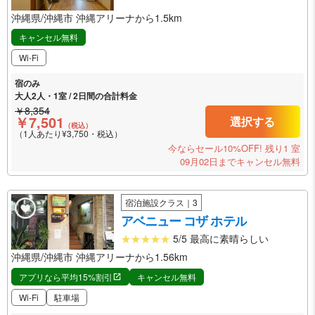
沖縄県/沖縄市 沖縄アリーナから1.5km
キャンセル無料
Wi-Fi
宿のみ
大人2人・1室 / 2日間の合計料金
￥8,354
￥7,501
選択する
（税込）
（1人あたり¥3,750・税込）
今ならセール10%OFF!
残り1 室
09月02日までキャンセル無料
宿泊施設クラス｜3
アベニュー コザ ホテル
5/5 最高に素晴らしい
沖縄県/沖縄市 沖縄アリーナから1.56km
アプリなら平均15%割引
キャンセル無料
Wi-Fi
駐車場