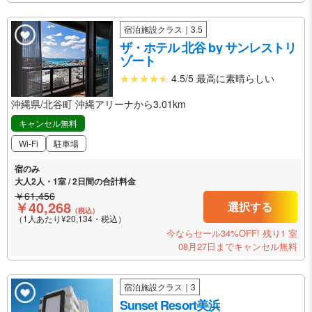
宿泊施設クラス｜3.5
ザ・ホテル 北谷 by サンレストリ
ゾート
4.5/5 最高に素晴らしい
沖縄県/北谷町 沖縄アリーナから3.01km
キャンセル無料
Wi-Fi
駐車場
宿のみ
大人2人・1室 / 2日間の合計料金
￥61,456
￥40,268
選択する
（税込）
（1人あたり¥20,134・税込）
今ならセール34%OFF!
残り1 室
08月27日までキャンセル無料
宿泊施設クラス｜3
Sunset Resort美浜