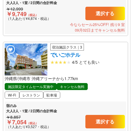
大人2人・1室 / 2日間の合計料金
￥12,999
￥9,749
選択する
（税込）
（1人あたり¥4,874・税込）
今ならセール25%OFF!
残り9 室
09月02日までキャンセル無料
宿泊施設クラス｜3
でいごホテル
4/5 とても良い
沖縄県/沖縄市 沖縄アリーナから1.77km
施設限定タイムセール実施中
キャンセル無料
Wi-Fi
レストラン
駐車場
宿のみ
大人2人・1室 / 2日間の合計料金
￥8,857
￥7,054
選択する
（税込）
（1人あたり¥3,527・税込）