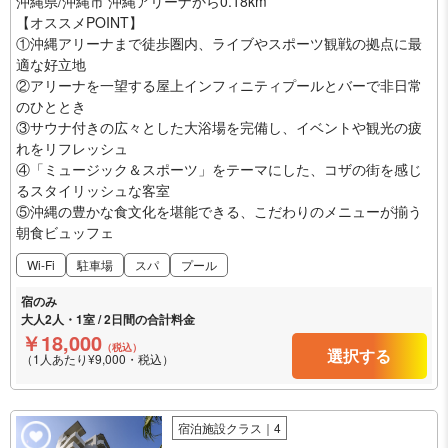
沖縄県/沖縄市 沖縄アリーナから0.18km
【オススメPOINT】
①沖縄アリーナまで徒歩圏内、ライブやスポーツ観戦の拠点に最
適な好立地
②アリーナを一望する屋上インフィニティプールとバーで非日常
のひととき
③サウナ付きの広々とした大浴場を完備し、イベントや観光の疲
れをリフレッシュ
④「ミュージック＆スポーツ」をテーマにした、コザの街を感じ
るスタイリッシュな客室
⑤沖縄の豊かな食文化を堪能できる、こだわりのメニューが揃う
朝食ビュッフェ
Wi-Fi
駐車場
スパ
プール
宿のみ
大人2人・1室 / 2日間の合計料金
￥18,000
（税込）
選択する
（1人あたり¥9,000・税込）
宿泊施設クラス｜4