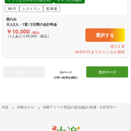
Wi-Fi
レストラン
駐車場
宿のみ
大人2人・1室 / 2日間の合計料金
￥10,000
（税込）
選択する
（1人あたり¥5,000・税込）
残り3 室
09月01日までキャンセル無料
前のページ
次のページ
1/3ページ
（1件〜30件を表示）
沖楽
沖縄ホテル
沖縄アリーナ周辺の宿泊施設 69選・5,876円〜