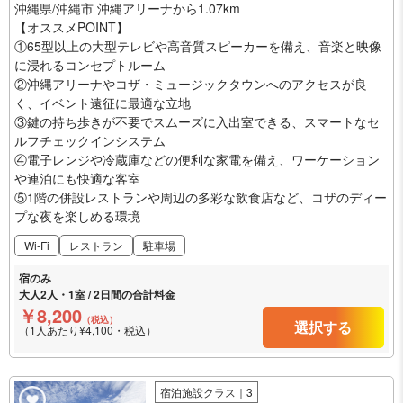
沖縄県/沖縄市 沖縄アリーナから1.07km
【オススメPOINT】
①65型以上の大型テレビや高音質スピーカーを備え、音楽と映像
に浸れるコンセプトルーム
②沖縄アリーナやコザ・ミュージックタウンへのアクセスが良
く、イベント遠征に最適な立地
③鍵の持ち歩きが不要でスムーズに入出室できる、スマートなセ
ルフチェックインシステム
④電子レンジや冷蔵庫などの便利な家電を備え、ワーケーション
や連泊にも快適な客室
⑤1階の併設レストランや周辺の多彩な飲食店など、コザのディー
プな夜を楽しめる環境
Wi-Fi
レストラン
駐車場
宿のみ
大人2人・1室 / 2日間の合計料金
￥8,200
（税込）
選択する
（1人あたり¥4,100・税込）
宿泊施設クラス｜3