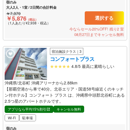
宿のみ
大人2人・1室 / 2日間の合計料金
￥7,379
￥5,876
選択する
（税込）
（1人あたり¥2,938・税込）
今ならセール20%OFF!
残り2 室
08月27日までキャンセル無料
宿泊施設クラス｜3
コンフォートプラス
4.8/5 最高に素晴らしい
沖縄県/北谷町 沖縄アリーナから2.88km
【那覇空港から車で40分。北谷エリア・国道58号線近くのキッチ
ン付ホテル】コンフォート プラス は、沖縄県中頭郡北谷町にある
2.5つ星のアパートホテルです。
アプリなら平均15%割引
キャンセル無料
Wi-Fi
駐車場
宿のみ