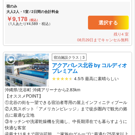
宿のみ
大人2人・1室 / 2日間の合計料金
￥9,178
（税込）
選択する
（1人あたり¥4,589・税込）
残り4 室
08月29日までキャンセル無料
宿泊施設クラス｜3
アクアパレス北谷 by コルディオ
プレミアム
4.5/5 最高に素晴らしい
沖縄県/北谷町 沖縄アリーナから2.83km
【オススメPOINT】
①北谷の街を一望できる宿泊者専用の屋上インフィニティプール
②人気スポット「アメリカンビレッジ」まで徒歩圏内で観光の拠
点に最適な立地
③キッチンや洗濯乾燥機を完備し、中長期滞在でも暮らすように
快適な客室
④最大11名まで宿泊可能、ご家族やグループに最適な75平米以上