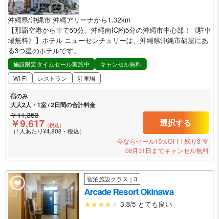
沖縄県/沖縄市 沖縄アリーナから1.32km
【那覇空港から車で50分。沖縄南IC約5分の沖縄市中心部！《駐車
場無料》】ホテル ニューセンチュリーは、沖縄県沖縄市胡屋にあ
る3つ星のホテルです。
施設限定タイムセール実施中
キャンセル無料
Wi-Fi
レストラン
駐車場
宿のみ
大人2人・1室 / 2日間の合計料金
￥11,353
￥9,617
選択する
（税込）
（1人あたり¥4,808・税込）
今ならセール15%OFF!
残り3 室
08月31日までキャンセル無料
宿泊施設クラス｜3
Arcade Resort Okinawa
3.8/5 とても良い