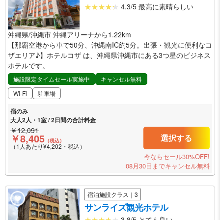
4.3/5 最高に素晴らしい
沖縄県/沖縄市 沖縄アリーナから1.22km
【那覇空港から車で50分、沖縄南IC約5分。出張・観光に便利なコ
ザエリア♪】ホテルコザ は、沖縄県沖縄市にある3つ星のビジネス
ホテルです。
施設限定タイムセール実施中
キャンセル無料
Wi-Fi
駐車場
宿のみ
大人2人・1室 / 2日間の合計料金
￥12,091
￥8,405
選択する
（税込）
（1人あたり¥4,202・税込）
今ならセール30%OFF!
08月30日までキャンセル無料
宿泊施設クラス｜3
サンライズ観光ホテル
3.8/5 とても良い