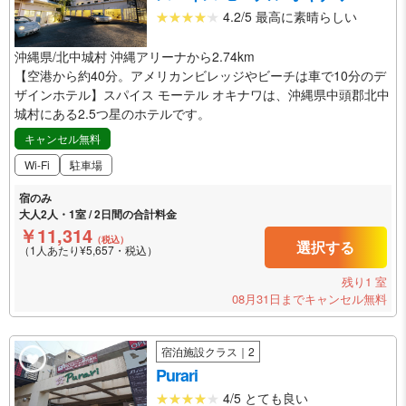
4.2/5 最高に素晴らしい
沖縄県/北中城村 沖縄アリーナから2.74km
【空港から約40分。アメリカンビレッジやビーチは車で10分のデ
ザインホテル】スパイス モーテル オキナワは、沖縄県中頭郡北中
城村にある2.5つ星のホテルです。
キャンセル無料
Wi-Fi
駐車場
宿のみ
大人2人・1室 / 2日間の合計料金
￥11,314
（税込）
選択する
（1人あたり¥5,657・税込）
残り1 室
08月31日までキャンセル無料
宿泊施設クラス｜2
Purari
4/5 とても良い