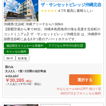
ザ・サンセットビレッジ沖縄北谷
4.7/5 最高に素晴らしい
沖縄県/北谷町 沖縄アリーナから1.92km
【那覇空港から車で40分。沖縄本島西海岸の海を見渡す北谷町の
コンドミニアム】ザ・サンセットビレッジ沖縄北谷 は、沖縄県中
頭郡北谷町にある3.5つ星のアパートホテルです。
施設限定タイムセール実施中
アプリなら平均15%割引
キャンセル無料
Wi-Fi
駐車場
宿のみ
大人2人・1室 / 2日間の合計料金
￥53,657
￥30,285
選択する
（税込）
（1人あたり¥15,142・税込）
今ならセール44%OFF!
残り1 室
08月27日までキャンセル無料