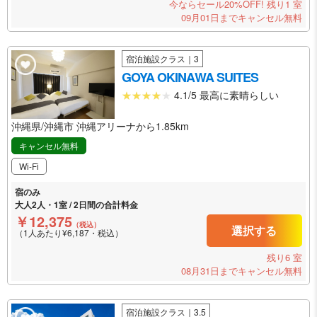
今ならセール20%OFF!
残り1 室
09月01日までキャンセル無料
宿泊施設クラス｜3
GOYA OKINAWA SUITES
4.1/5 最高に素晴らしい
沖縄県/沖縄市 沖縄アリーナから1.85km
キャンセル無料
Wi-Fi
宿のみ
大人2人・1室 / 2日間の合計料金
￥12,375
（税込）
選択する
（1人あたり¥6,187・税込）
残り6 室
08月31日までキャンセル無料
宿泊施設クラス｜3.5