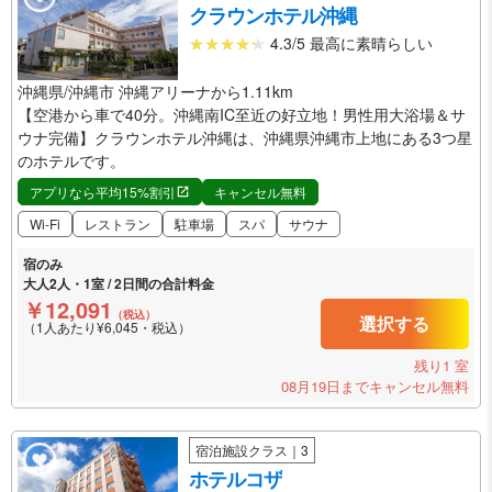
クラウンホテル沖縄
4.3/5 最高に素晴らしい
沖縄県/沖縄市 沖縄アリーナから1.11km
【空港から車で40分。沖縄南IC至近の好立地！男性用大浴場＆サ
ウナ完備】クラウンホテル沖縄は、沖縄県沖縄市上地にある3つ星
のホテルです。
アプリなら平均15%割引
キャンセル無料
Wi-Fi
レストラン
駐車場
スパ
サウナ
宿のみ
大人2人・1室 / 2日間の合計料金
￥12,091
（税込）
選択する
（1人あたり¥6,045・税込）
残り1 室
08月19日までキャンセル無料
宿泊施設クラス｜3
ホテルコザ