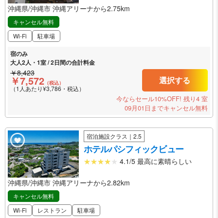
沖縄県/沖縄市 沖縄アリーナから2.75km
キャンセル無料
Wi-Fi
駐車場
宿のみ
大人2人・1室 / 2日間の合計料金
￥8,423
￥7,572
選択する
（税込）
（1人あたり¥3,786・税込）
今ならセール10%OFF!
残り4 室
09月01日までキャンセル無料
宿泊施設クラス｜2.5
ホテルパシフィックビュー
4.1/5 最高に素晴らしい
沖縄県/沖縄市 沖縄アリーナから2.82km
キャンセル無料
Wi-Fi
レストラン
駐車場