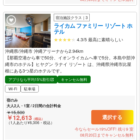
宿泊施設クラス｜3
ライカム ファミリー リゾート ホ
テル
4.3/5 最高に素晴らしい
沖縄県/沖縄市 沖縄アリーナから2.94km
【那覇空港から車で50分、イオンライカムへ車で5分。本島中部沖
縄市のホテル】ヒヤグン ラナイ リゾート は、沖縄県沖縄市比屋
根にある3つ星のホテルです。
アプリなら平均15%割引
キャンセル無料
Wi-Fi
駐車場
宿のみ
大人2人・1室 / 2日間の合計料金
￥15,500
￥12,613
選択する
（税込）
（1人あたり¥6,306・税込）
今ならセール19%OFF!
残り9 室
08月20日までキャンセル無料