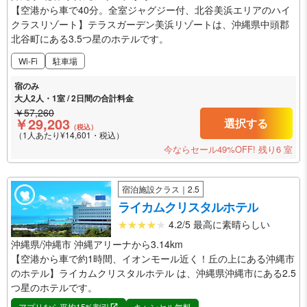
【空港から車で40分。全室ジャグジー付、北谷美浜エリアのハイ
クラスリゾート】テラスガーデン美浜リゾートは、沖縄県中頭郡
北谷町にある3.5つ星のホテルです。
Wi-Fi
駐車場
宿のみ
大人2人・1室 / 2日間の合計料金
￥57,260
￥29,203
選択する
（税込）
（1人あたり¥14,601・税込）
今ならセール49%OFF!
残り6 室
宿泊施設クラス｜2.5
ライカムクリスタルホテル
4.2/5 最高に素晴らしい
沖縄県/沖縄市 沖縄アリーナから3.14km
【空港から車で約1時間、イオンモール近く！丘の上にある沖縄市
のホテル】ライカムクリスタルホテル は、沖縄県沖縄市にある2.5
つ星のホテルです。
アプリなら平均15%割引
キャンセル無料