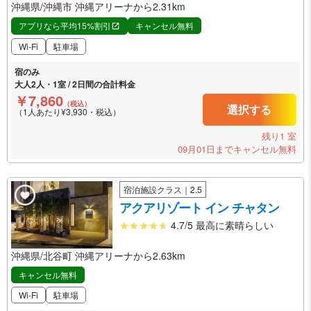
沖縄県/沖縄市 沖縄アリーナから2.31km
アプリなら平均15%割引
キャンセル無料
Wi-Fi
駐車場
宿のみ
大人2人・1室 / 2日間の合計料金
￥7,860
（税込）
選択する
（1人あたり¥3,930・税込）
残り1 室
09月01日までキャンセル無料
宿泊施設クラス｜2.5
アクアリゾート イン チャタン
4.7/5 最高に素晴らしい
沖縄県/北谷町 沖縄アリーナから2.63km
キャンセル無料
Wi-Fi
駐車場