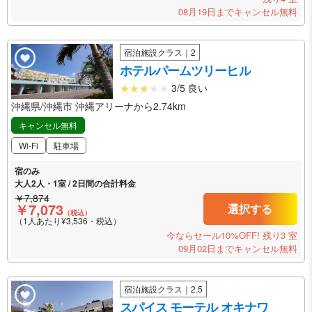
08月19日までキャンセル無料
宿泊施設クラス｜2
ホテルパームツリーヒル
3/5 良い
沖縄県/沖縄市 沖縄アリーナから2.74km
キャンセル無料
Wi-Fi
駐車場
宿のみ
大人2人・1室 / 2日間の合計料金
￥7,874
￥7,073
選択する
（税込）
（1人あたり¥3,536・税込）
今ならセール10%OFF!
残り3 室
09月02日までキャンセル無料
宿泊施設クラス｜2.5
スパイス モーテル オキナワ