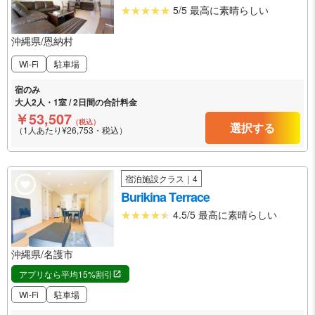
5/5 最高に素晴らしい
沖縄県/恩納村
Wi-Fi
駐車場
宿のみ
大人2人・1室 / 2日間の合計料金
￥53,507
（税込）
選択する
（1人あたり¥26,753・税込）
宿泊施設クラス｜4
Burikina Terrace
4.5/5 最高に素晴らしい
沖縄県/名護市
アプリなら平均15%割引
Wi-Fi
駐車場