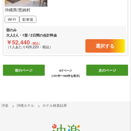
沖縄県/恩納村
Wi-Fi
駐車場
宿のみ
大人2人・1室 / 2日間の合計料金
￥52,440
（税込）
選択する
（1人あたり¥26,220・税込）
前のページ
次のページ
6/7ページ
（151件〜180件を表示）
沖楽
沖縄ホテル
ホテル検索結果