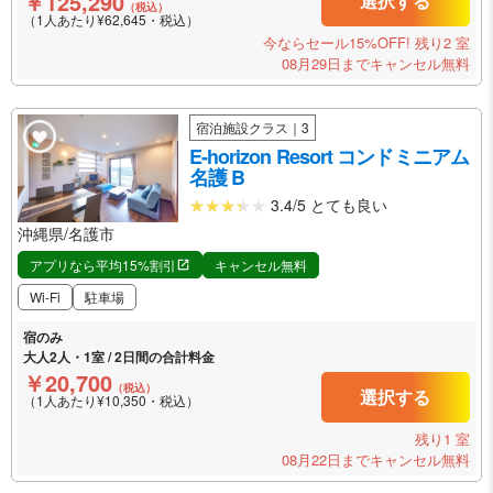
￥125,290
選択する
（税込）
（1人あたり¥62,645・税込）
今ならセール15%OFF!
残り2 室
08月29日までキャンセル無料
宿泊施設クラス｜3
E-horizon Resort コンドミニアム
名護 B
3.4/5 とても良い
沖縄県/名護市
アプリなら平均15%割引
キャンセル無料
Wi-Fi
駐車場
宿のみ
大人2人・1室 / 2日間の合計料金
￥20,700
（税込）
選択する
（1人あたり¥10,350・税込）
残り1 室
08月22日までキャンセル無料