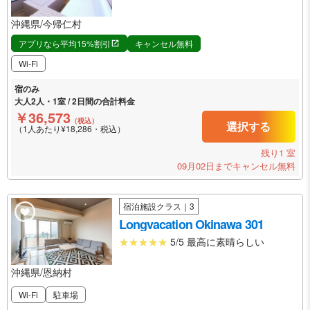
沖縄県/今帰仁村
アプリなら平均15%割引
キャンセル無料
Wi-Fi
宿のみ
大人2人・1室 / 2日間の合計料金
￥36,573
（税込）
選択する
（1人あたり¥18,286・税込）
残り1 室
09月02日までキャンセル無料
宿泊施設クラス｜3
Longvacation Okinawa 301
5/5 最高に素晴らしい
沖縄県/恩納村
Wi-Fi
駐車場