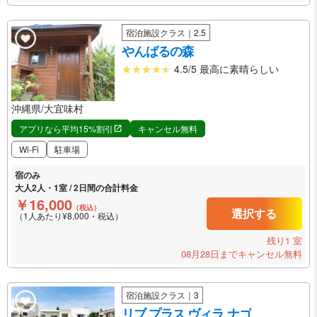
宿泊施設クラス｜2.5
やんばるの森
4.5/5 最高に素晴らしい
沖縄県/大宜味村
アプリなら平均15%割引
キャンセル無料
Wi-Fi
駐車場
宿のみ
大人2人・1室 / 2日間の合計料金
￥16,000
（税込）
選択する
（1人あたり¥8,000・税込）
残り1 室
08月28日までキャンセル無料
宿泊施設クラス｜3
リブ プラス ヴィラ ナゴ