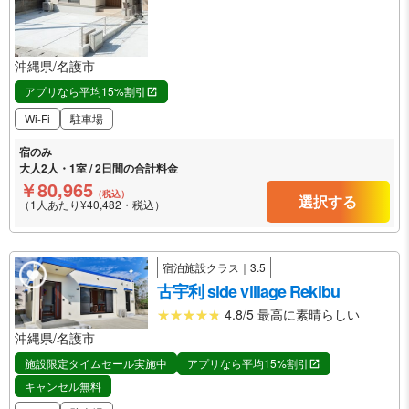
沖縄県/名護市
アプリなら平均15%割引
Wi-Fi
駐車場
宿のみ
大人2人・1室 / 2日間の合計料金
￥80,965
（税込）
選択する
（1人あたり¥40,482・税込）
宿泊施設クラス｜3.5
古宇利 side village Rekibu
4.8/5 最高に素晴らしい
沖縄県/名護市
施設限定タイムセール実施中
アプリなら平均15%割引
キャンセル無料