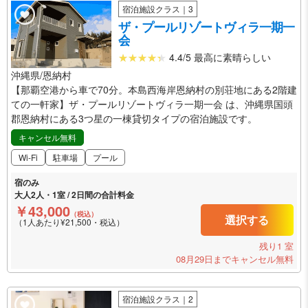
宿泊施設クラス｜3
ザ・プールリゾートヴィラ一期一
会
4.4/5 最高に素晴らしい
沖縄県/恩納村
【那覇空港から車で70分。本島西海岸恩納村の別荘地にある2階建
ての一軒家】ザ・プールリゾートヴィラ一期一会 は、沖縄県国頭
郡恩納村にある3つ星の一棟貸切タイプの宿泊施設です。
キャンセル無料
Wi-Fi
駐車場
プール
宿のみ
大人2人・1室 / 2日間の合計料金
￥43,000
（税込）
選択する
（1人あたり¥21,500・税込）
残り1 室
08月29日までキャンセル無料
宿泊施設クラス｜2