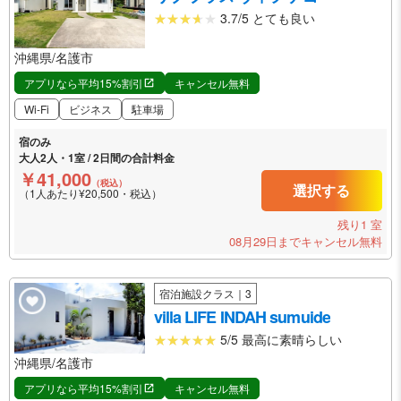
3.7/5 とても良い
沖縄県/名護市
アプリなら平均15%割引
キャンセル無料
Wi-Fi
ビジネス
駐車場
宿のみ
大人2人・1室 / 2日間の合計料金
￥41,000
（税込）
選択する
（1人あたり¥20,500・税込）
残り1 室
08月29日までキャンセル無料
宿泊施設クラス｜3
villa LIFE INDAH sumuide
5/5 最高に素晴らしい
沖縄県/名護市
アプリなら平均15%割引
キャンセル無料