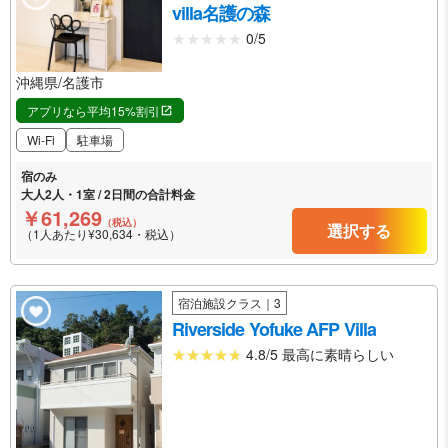
villa名護の森
0/5
沖縄県/名護市
アプリなら平均15%割引
Wi-Fi
駐車場
宿のみ
大人2人・1室 / 2日間の合計料金
￥61,269
（税込）
選択する
（1人あたり¥30,634・税込）
宿泊施設クラス｜3
Riverside Yofuke AFP Villa
4.8/5 最高に素晴らしい