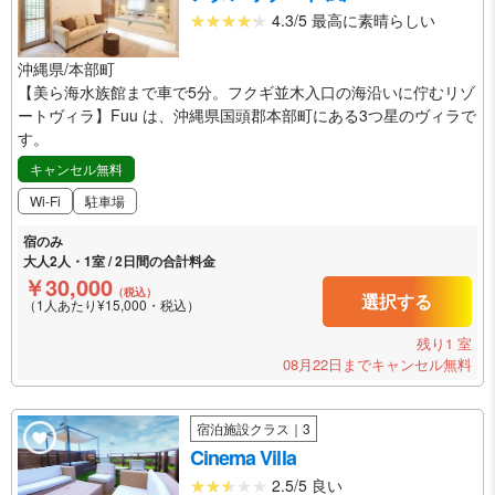
4.3/5 最高に素晴らしい
沖縄県/本部町
【美ら海水族館まで車で5分。フクギ並木入口の海沿いに佇むリゾ
ートヴィラ】Fuu は、沖縄県国頭郡本部町にある3つ星のヴィラで
す。
キャンセル無料
Wi-Fi
駐車場
宿のみ
大人2人・1室 / 2日間の合計料金
￥30,000
（税込）
選択する
（1人あたり¥15,000・税込）
残り1 室
08月22日までキャンセル無料
宿泊施設クラス｜3
Cinema Villa
2.5/5 良い