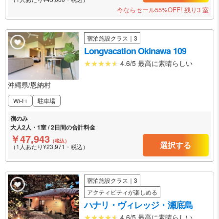
今ならセール55%OFF!
残り3 室
宿泊施設クラス｜3
Longvacation Okinawa 109
4.6/5 最高に素晴らしい
沖縄県/恩納村
Wi-Fi
駐車場
宿のみ
大人2人・1室 / 2日間の合計料金
￥47,943
（税込）
選択する
（1人あたり¥23,971・税込）
宿泊施設クラス｜3
アクティビティが楽しめる
ハナリ・ヴィレッジ・瀬底島
4.6/5 最高に素晴らしい