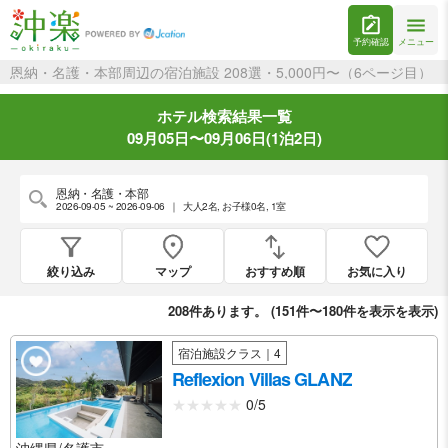
予約確認
メニュー
恩納・名護・本部周辺の宿泊施設 208選・5,000円〜（6ページ目）
ホテル検索結果一覧
09月05日〜09月06日(1泊2日)
恩納・名護・本部
2026-09-05 ~ 2026-09-06
｜
大人2名
,
お子様0名
,
1室
絞り込み
マップ
おすすめ順
お気に入り
208
件あります。 (
151件〜180件を表示
を表示)
宿泊施設クラス｜4
Reflexion Villas GLANZ
0/5
沖縄県/名護市