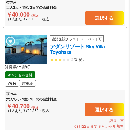
宿のみ
大人2人・1室 / 2日間の合計料金
￥40,000
（税込）
選択する
（1人あたり¥20,000・税込）
宿泊施設クラス｜3.5
ペット可
アダンリゾート Sky Villa
Toyohara
3/5 良い
沖縄県/本部町
キャンセル無料
Wi-Fi
駐車場
宿のみ
大人2人・1室 / 2日間の合計料金
￥40,700
（税込）
選択する
（1人あたり¥20,350・税込）
残り1 室
08月22日までキャンセル無料