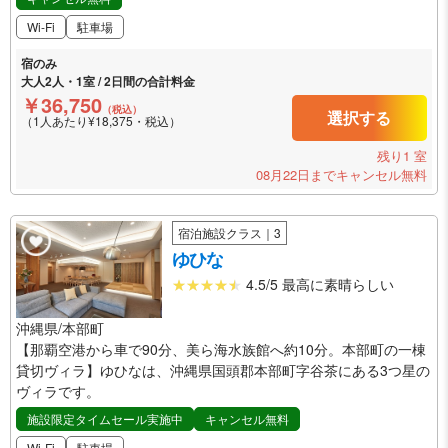
Wi-Fi
駐車場
宿のみ
大人2人・1室 / 2日間の合計料金
￥36,750
（税込）
選択する
（1人あたり¥18,375・税込）
残り1 室
08月22日までキャンセル無料
宿泊施設クラス｜3
ゆひな
4.5/5 最高に素晴らしい
沖縄県/本部町
【那覇空港から車で90分、美ら海水族館へ約10分。本部町の一棟
貸切ヴィラ】ゆひなは、沖縄県国頭郡本部町字谷茶にある3つ星の
ヴィラです。
施設限定タイムセール実施中
キャンセル無料
Wi-Fi
駐車場