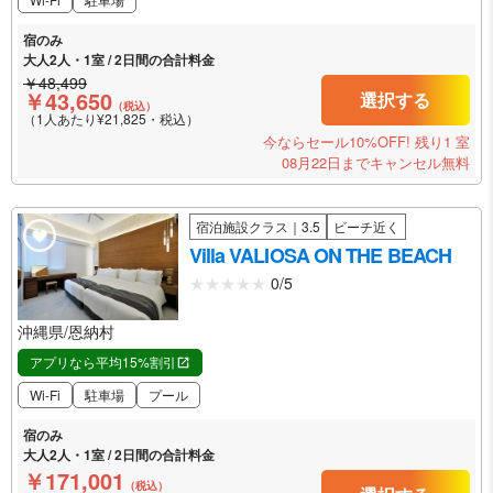
宿のみ
大人2人・1室 / 2日間の合計料金
￥48,499
￥43,650
選択する
（税込）
（1人あたり¥21,825・税込）
今ならセール10%OFF!
残り1 室
08月22日までキャンセル無料
宿泊施設クラス｜3.5
ビーチ近く
Villa VALIOSA ON THE BEACH
0/5
沖縄県/恩納村
アプリなら平均15%割引
Wi-Fi
駐車場
プール
宿のみ
大人2人・1室 / 2日間の合計料金
￥171,001
（税込）