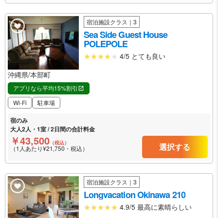
宿泊施設クラス｜3
Sea Side Guest House
POLEPOLE
4/5 とても良い
沖縄県/本部町
アプリなら平均15%割引
Wi-Fi
駐車場
宿のみ
大人2人・1室 / 2日間の合計料金
￥43,500
（税込）
選択する
（1人あたり¥21,750・税込）
宿泊施設クラス｜3
Longvacation Okinawa 210
4.9/5 最高に素晴らしい