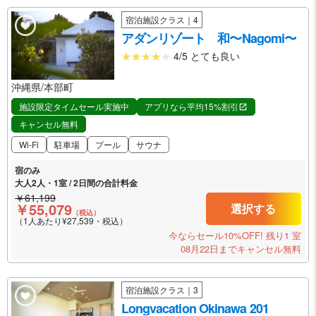
宿泊施設クラス｜4
アダンリゾート 和〜Nagomi〜
4/5 とても良い
沖縄県/本部町
施設限定タイムセール実施中
アプリなら平均15%割引
キャンセル無料
Wi-Fi
駐車場
プール
サウナ
宿のみ
大人2人・1室 / 2日間の合計料金
￥61,199
￥55,079
選択する
（税込）
（1人あたり¥27,539・税込）
今ならセール10%OFF!
残り1 室
08月22日までキャンセル無料
宿泊施設クラス｜3
Longvacation Okinawa 201