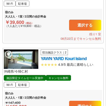
Wi-Fi
駐車場
宿のみ
大人2人・1室 / 2日間の合計料金
￥39,600
（税込）
選択する
（1人あたり¥19,800・税込）
残り1 室
08月22日までキャンセル無料
宿泊施設クラス｜2
YAWN YARD Kouri Island
4.9/5 最高に素晴らしい
沖縄県/今帰仁村
施設限定タイムセール実施中
キャンセル無料
Wi-Fi
駐車場
宿のみ
大人2人・1室 / 2日間の合計料金
￥147,400