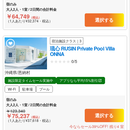
宿のみ
大人2人・1室 / 2日間の合計料金
￥64,749
（税込）
選択する
（1人あたり¥32,374・税込）
宿泊施設クラス｜3
琉心 RUSIN Private Pool Villa
ONNA
0/5
沖縄県/恩納村
施設限定タイムセール実施中
アプリなら平均15%割引
Wi-Fi
駐車場
プール
宿のみ
大人2人・1室 / 2日間の合計料金
￥123,340
￥75,237
選択する
（税込）
（1人あたり¥37,618・税込）
今ならセール39%OFF!
残り4 室