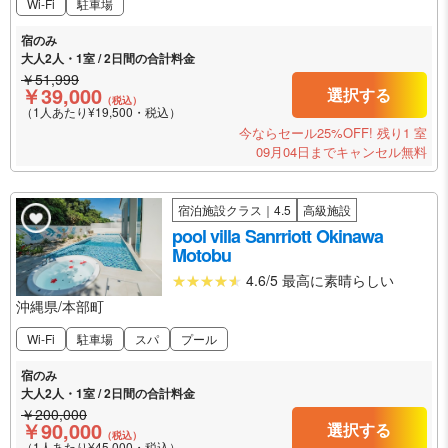
Wi-Fi
駐車場
宿のみ
大人2人・1室 / 2日間の合計料金
￥51,999
￥39,000
選択する
（税込）
（1人あたり¥19,500・税込）
今ならセール25%OFF!
残り1 室
09月04日までキャンセル無料
宿泊施設クラス｜4.5
高級施設
pool villa Sanrriott Okinawa
Motobu
4.6/5 最高に素晴らしい
沖縄県/本部町
Wi-Fi
駐車場
スパ
プール
宿のみ
大人2人・1室 / 2日間の合計料金
￥200,000
￥90,000
選択する
（税込）
（1人あたり¥45,000・税込）