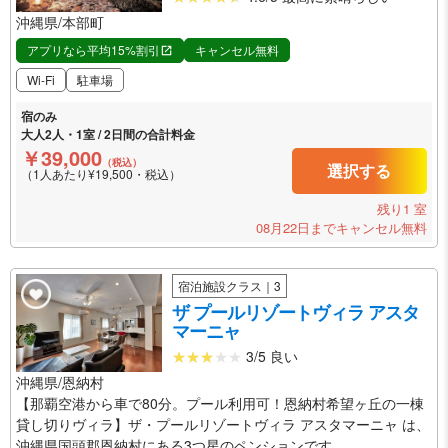
沖縄県/本部町
アプリなら平均15%割引
キャンセル無料
Wi-Fi
駐車場
宿のみ
大人2人・1室 / 2日間の合計料金
￥39,000
（税込）
選択する
（1人あたり¥19,500・税込）
残り1 室
08月22日までキャンセル無料
宿泊施設クラス｜3
ザ プールリゾートヴィラ アスタ
マーニャ
3/5 良い
沖縄県/恩納村
【那覇空港から車で80分。プール利用可！恩納村希望ヶ丘の一棟
貸し切りヴィラ】ザ・プールリゾートヴィラ アスタマーニャ は、
沖縄県国頭郡恩納村にある3つ星のペンションです。