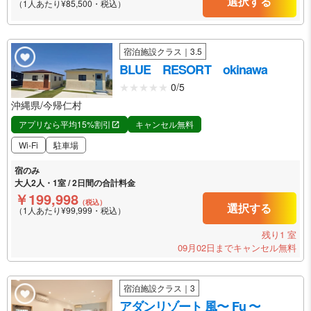
選択する
（1人あたり¥85,500・税込）
宿泊施設クラス｜3.5
BLUE RESORT okinawa
0/5
沖縄県/今帰仁村
アプリなら平均15%割引
キャンセル無料
Wi-Fi
駐車場
宿のみ
大人2人・1室 / 2日間の合計料金
￥199,998
（税込）
選択する
（1人あたり¥99,999・税込）
残り1 室
09月02日までキャンセル無料
宿泊施設クラス｜3
アダンリゾート 風〜 Fu 〜