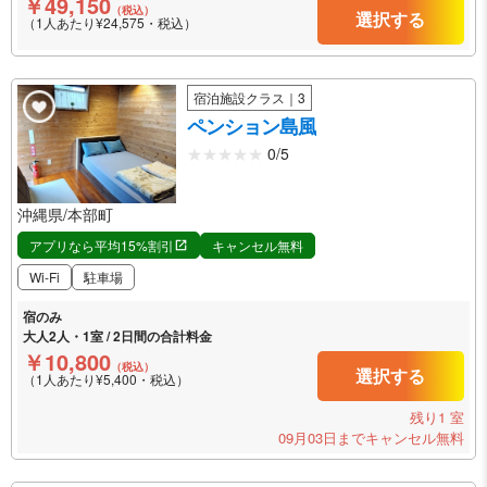
￥49,150
（税込）
選択する
（1人あたり¥24,575・税込）
宿泊施設クラス｜3
ペンション島風
0/5
沖縄県/本部町
アプリなら平均15%割引
キャンセル無料
Wi-Fi
駐車場
宿のみ
大人2人・1室 / 2日間の合計料金
￥10,800
（税込）
選択する
（1人あたり¥5,400・税込）
残り1 室
09月03日までキャンセル無料