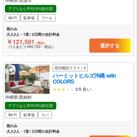
アプリなら平均15%割引
Wi-Fi
駐車場
プール
宿のみ
大人2人・1室 / 2日間の合計料金
￥121,501
（税込）
選択する
（1人あたり¥60,750・税込）
宿泊施設クラス｜4
ハーミットヒルズ沖縄 with
COLORS
3/5 良い
沖縄県/恩納村
アプリなら平均15%割引
Wi-Fi
駐車場
スパ
宿のみ
大人2人・1室 / 2日間の合計料金