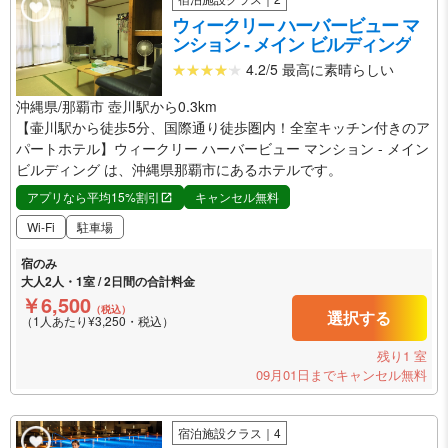
ウィークリー ハーバービュー マ
ンション - メイン ビルディング
4.2/5 最高に素晴らしい
沖縄県/那覇市 壺川駅から0.3km
【壷川駅から徒歩5分、国際通り徒歩圏内！全室キッチン付きのア
パートホテル】ウィークリー ハーバービュー マンション - メイン
ビルディング は、沖縄県那覇市にあるホテルです。
アプリなら平均15%割引
キャンセル無料
Wi-Fi
駐車場
宿のみ
大人2人・1室 / 2日間の合計料金
￥6,500
（税込）
選択する
（1人あたり¥3,250・税込）
残り1 室
09月01日までキャンセル無料
宿泊施設クラス｜4