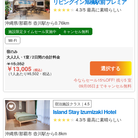
リビングイン旭橋駅前プレミア
4.3/5 最高に素晴らしい
沖縄県/那覇市 壺川駅から0.76km
施設限定タイムセール実施中
キャンセル無料
Wi-Fi
宿のみ
大人2人・1室 / 2日間の合計料金
￥15,352
￥13,005
選択する
（税込）
（1人あたり¥6,502・税込）
今ならセール15%OFF!
残り5 室
09月05日までキャンセル無料
宿泊施設クラス｜4.5
Island Stay Izumizaki Hotel
4.3/5 最高に素晴らしい
沖縄県/那覇市 壺川駅から0.8km