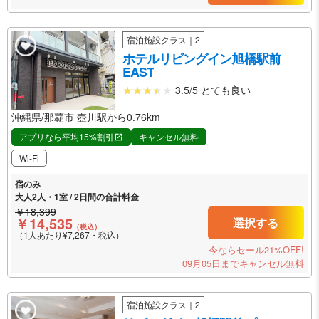
宿泊施設クラス｜2
ホテルリビングイン旭橋駅前
EAST
3.5/5 とても良い
沖縄県/那覇市 壺川駅から0.76km
アプリなら平均15%割引
キャンセル無料
Wi-Fi
宿のみ
大人2人・1室 / 2日間の合計料金
￥18,399
￥14,535
選択する
（税込）
（1人あたり¥7,267・税込）
今ならセール21%OFF!
09月05日までキャンセル無料
宿泊施設クラス｜2