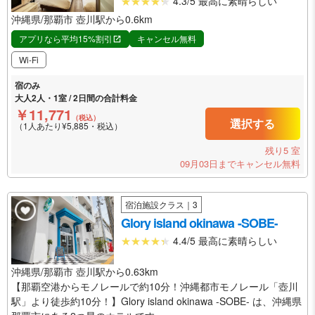
4.3/5 最高に素晴らしい
沖縄県/那覇市 壺川駅から0.6km
アプリなら平均15%割引
キャンセル無料
Wi-Fi
宿のみ
大人2人・1室 / 2日間の合計料金
￥11,771
（税込）
選択する
（1人あたり¥5,885・税込）
残り5 室
09月03日までキャンセル無料
宿泊施設クラス｜3
Glory island okinawa -SOBE-
4.4/5 最高に素晴らしい
沖縄県/那覇市 壺川駅から0.63km
【那覇空港からモノレールで約10分！沖縄都市モノレール「壺川
駅」より徒歩約10分！】Glory island okinawa -SOBE- は、沖縄県