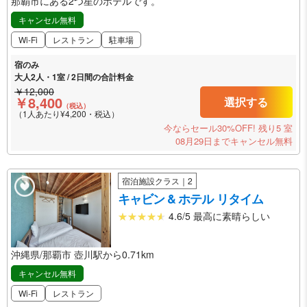
那覇市にある2つ星のホテルです。
キャンセル無料
Wi-Fi
レストラン
駐車場
宿のみ
大人2人・1室 / 2日間の合計料金
￥12,000
￥8,400
選択する
（税込）
（1人あたり¥4,200・税込）
今ならセール30%OFF!
残り5 室
08月29日までキャンセル無料
宿泊施設クラス｜2
キャビン & ホテル リタイム
4.6/5 最高に素晴らしい
沖縄県/那覇市 壺川駅から0.71km
キャンセル無料
Wi-Fi
レストラン