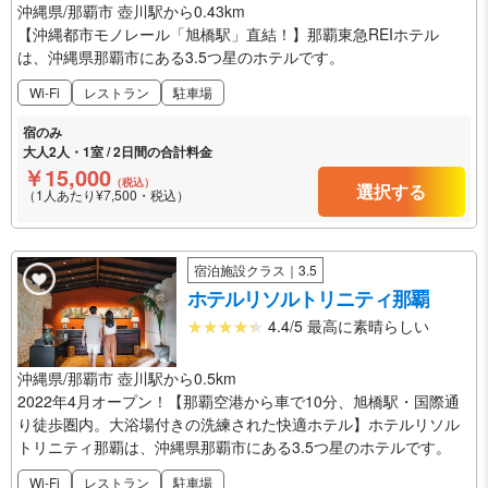
沖縄県/那覇市 壺川駅から0.43km
【沖縄都市モノレール「旭橋駅」直結！】那覇東急REIホテル
は、沖縄県那覇市にある3.5つ星のホテルです。
Wi-Fi
レストラン
駐車場
宿のみ
大人2人・1室 / 2日間の合計料金
￥15,000
（税込）
選択する
（1人あたり¥7,500・税込）
宿泊施設クラス｜3.5
ホテルリソルトリニティ那覇
4.4/5 最高に素晴らしい
沖縄県/那覇市 壺川駅から0.5km
2022年4月オープン！【那覇空港から車で10分、旭橋駅・国際通
り徒歩圏内。大浴場付きの洗練された快適ホテル】ホテルリソル
トリニティ那覇は、沖縄県那覇市にある3.5つ星のホテルです。
Wi-Fi
レストラン
駐車場