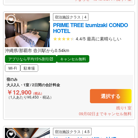
宿泊施設クラス｜4
PRIME TREE Izumizaki CONDO
HOTEL
4.4/5 最高に素晴らしい
沖縄県/那覇市 壺川駅から0.54km
アプリなら平均15%割引
キャンセル無料
Wi-Fi
駐車場
宿のみ
大人2人・1室 / 2日間の合計料金
￥12,900
（税込）
選択する
（1人あたり¥6,450・税込）
残り1 室
09月02日までキャンセル無料
宿泊施設クラス｜4.5