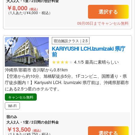
大人2人・1室 / 2日間の合計料金
￥8,000
（税込）
選択する
（1人あたり¥4,000・税込）
09月05日までキャンセル無料
宿泊施設クラス｜2.5
KARIYUSHI LCH.Izumizaki 県庁
前
4.1/5 最高に素晴らしい
沖縄県/那覇市 壺川駅から0.81km
【空港から約10分、旭橋駅徒歩5分。1Fコンビニ、国際通り・県
庁徒歩圏内！】Kariyushi LCH. Izumizaki 県庁前は、沖縄県那覇市
にある2.5つ星のホテルです。
キャンセル無料
Wi-Fi
宿のみ
大人2人・1室 / 2日間の合計料金
￥13,500
（税込）
選択する
（1人あたり¥6,750・税込）