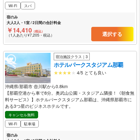
Wi-Fi
スパ
宿のみ
大人2人・1室 / 2日間の合計料金
￥14,410
（税込）
選択する
（1人あたり¥7,205・税込）
宿泊施設クラス｜3
ホテルパークスタジアム那覇
4/5 とても良い
沖縄県/那覇市 壺川駅から0.8km
【那覇空港から車で8分。奥武山公園・スタジアム隣接！《朝食無
料サービス》】ホテルパークスタジアム那覇は、沖縄県那覇市に
ある3つ星のビジネスホテルです。
キャンセル無料
Wi-Fi
駐車場
宿のみ