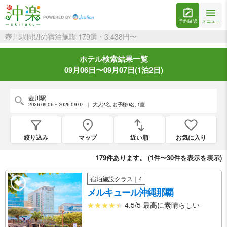
予約確認
メニュー
壺川駅周辺の宿泊施設 179選・3,438円〜
ホテル検索結果一覧
09月06日〜09月07日(1泊2日)
壺川駅
2026-09-06 ~ 2026-09-07
｜
大人2名
,
お子様0名
,
1室
絞り込み
マップ
近い順
お気に入り
179
件あります。 (
1件〜30件を表示
を表示)
宿泊施設クラス｜4
メルキュール沖縄那覇
4.5/5 最高に素晴らしい