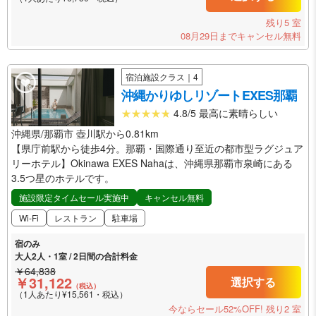
残り5 室
08月29日までキャンセル無料
宿泊施設クラス｜4
沖縄かりゆしリゾートEXES那覇
4.8/5 最高に素晴らしい
沖縄県/那覇市 壺川駅から0.81km
【県庁前駅から徒歩4分。那覇・国際通り至近の都市型ラグジュア
リーホテル】Okinawa EXES Nahaは、沖縄県那覇市泉崎にある
3.5つ星のホテルです。
施設限定タイムセール実施中
キャンセル無料
Wi-Fi
レストラン
駐車場
宿のみ
大人2人・1室 / 2日間の合計料金
￥64,838
￥31,122
選択する
（税込）
（1人あたり¥15,561・税込）
今ならセール52%OFF!
残り2 室