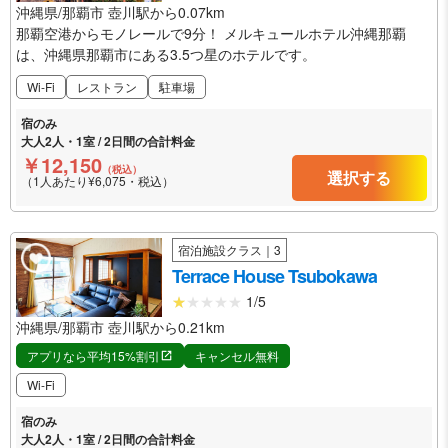
沖縄県/那覇市 壺川駅から0.07km
那覇空港からモノレールで9分！ メルキュールホテル沖縄那覇
は、沖縄県那覇市にある3.5つ星のホテルです。
Wi-Fi
レストラン
駐車場
宿のみ
大人2人・1室 / 2日間の合計料金
￥12,150
（税込）
選択する
（1人あたり¥6,075・税込）
宿泊施設クラス｜3
Terrace House Tsubokawa
1/5
沖縄県/那覇市 壺川駅から0.21km
アプリなら平均15%割引
キャンセル無料
Wi-Fi
宿のみ
大人2人・1室 / 2日間の合計料金