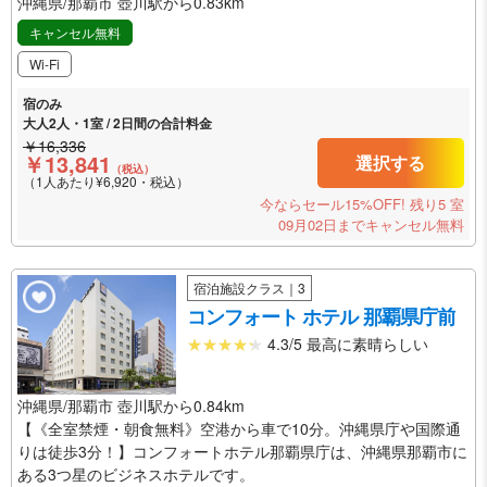
沖縄県/那覇市 壺川駅から0.83km
キャンセル無料
Wi-Fi
宿のみ
大人2人・1室 / 2日間の合計料金
￥16,336
￥13,841
選択する
（税込）
（1人あたり¥6,920・税込）
今ならセール15%OFF!
残り5 室
09月02日までキャンセル無料
宿泊施設クラス｜3
コンフォート ホテル 那覇県庁前
4.3/5 最高に素晴らしい
沖縄県/那覇市 壺川駅から0.84km
【《全室禁煙・朝食無料》空港から車で10分。沖縄県庁や国際通
りは徒歩3分！】コンフォートホテル那覇県庁は、沖縄県那覇市に
ある3つ星のビジネスホテルです。