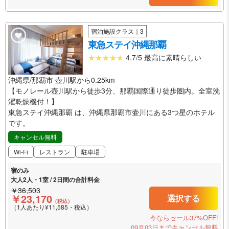
宿泊施設クラス｜3
東急ステイ沖縄那覇
4.7/5 最高に素晴らしい
沖縄県/那覇市 壺川駅から0.25km
【モノレール壺川駅から徒歩3分、那覇国際通り徒歩圏内。全室洗
濯乾燥機付！】
東急ステイ沖縄那覇 は、沖縄県那覇市壷川にある3つ星のホテル
です。
キャンセル無料
Wi-Fi
レストラン
駐車場
宿のみ
大人2人・1室 / 2日間の合計料金
￥36,503
￥23,170
選択する
（税込）
（1人あたり¥11,585・税込）
今ならセール37%OFF!
09月03日までキャンセル無料