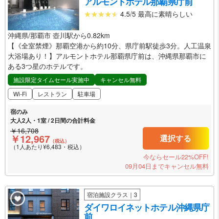
アルモントホテル那覇県庁前
4.5/5 最高に素晴らしい
沖縄県/那覇市 壺川駅から0.82km
【《全室禁煙》那覇空港から約10分、県庁前駅徒歩3分。人工温泉
大浴場あり！】アルモントホテル那覇県庁前は、沖縄県那覇市に
ある3つ星のホテルです。
施設限定タイムセール実施中
キャンセル無料
Wi-Fi
レストラン
駐車場
宿のみ
大人2人・1室 / 2日間の合計料金
￥16,708
￥12,967
選択する
（税込）
（1人あたり¥6,483・税込）
今ならセール22%OFF!
09月04日までキャンセル無料
宿泊施設クラス｜3
ダイワロイネットホテル沖縄県庁
前