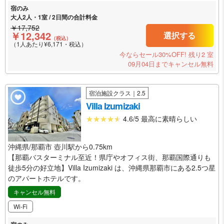
宿のみ
大人2人・1室 / 2日間の合計料金
￥17,752
￥12,342
選択する
（税込）
（1人あたり¥6,171・税込）
今ならセール30%OFF!
残り2 室
09月04日までキャンセル無料
宿泊施設クラス｜2.5
Villa Izumizaki
4.6/5 最高に素晴らしい
沖縄県/那覇市 壺川駅から0.75km
【那覇バスターミナル至近！県庁やオフィス街、那覇国際通りも
徒歩5分の好立地】Villa Izumizaki は、沖縄県那覇市にある2.5つ星
のアパートホテルです。
キャンセル無料
Wi-Fi