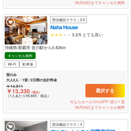
09月03日までキャンセル無料
宿泊施設クラス｜2.5
Naha House
3.2/5 とても良い
沖縄県/那覇市 壺川駅から0.82km
キャンセル無料
Wi-Fi
駐車場
宿のみ
大人2人・1室 / 2日間の合計料金
￥14,811
￥13,330
選択する
（税込）
（1人あたり¥6,665・税込）
今ならセール10%OFF!
残り1 室
09月04日までキャンセル無料
宿泊施設クラス｜3