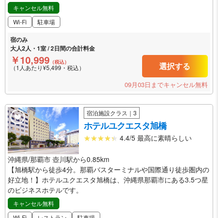
キャンセル無料
Wi-Fi
駐車場
宿のみ
大人2人・1室 / 2日間の合計料金
￥10,999
（税込）
選択する
（1人あたり¥5,499・税込）
09月03日までキャンセル無料
宿泊施設クラス｜3
ホテルユクエスタ旭橋
4.4/5 最高に素晴らしい
沖縄県/那覇市 壺川駅から0.85km
【旭橋駅から徒歩4分。那覇バスターミナルや国際通り徒歩圏内の
好立地！】ホテルユクエスタ旭橋は、沖縄県那覇市にある3.5つ星
のビジネスホテルです。
キャンセル無料
Wi-Fi
レストラン
駐車場