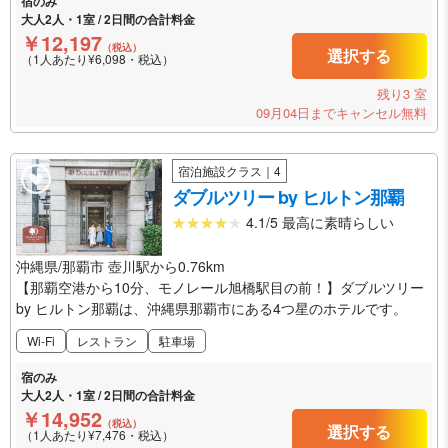
宿のみ
大人2人・1室 / 2日間の合計料金
￥12,197
（税込）
選択する
（1人あたり¥6,098・税込）
残り3 室
09月04日までキャンセル無料
宿泊施設クラス｜4
ダブルツリー by ヒルトン那覇
4.1/5 最高に素晴らしい
沖縄県/那覇市 壺川駅から0.76km
【那覇空港から10分、モノレール旭橋駅目の前！】ダブルツリー
by ヒルトン那覇は、沖縄県那覇市にある4つ星のホテルです。
Wi-Fi
レストラン
駐車場
宿のみ
大人2人・1室 / 2日間の合計料金
￥14,952
（税込）
選択する
（1人あたり¥7,476・税込）