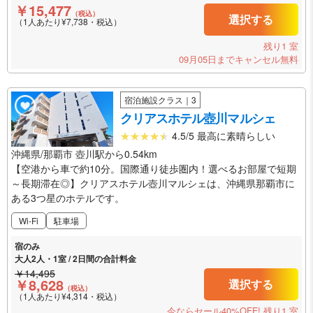
￥15,477
（税込）
選択する
（1人あたり¥7,738・税込）
残り1 室
09月05日までキャンセル無料
宿泊施設クラス｜3
クリアスホテル壺川マルシェ
4.5/5 最高に素晴らしい
沖縄県/那覇市 壺川駅から0.54km
【空港から車で約10分。国際通り徒歩圏内！選べるお部屋で短期
～長期滞在◎】クリアスホテル壺川マルシェは、沖縄県那覇市に
ある3つ星のホテルです。
Wi-Fi
駐車場
宿のみ
大人2人・1室 / 2日間の合計料金
￥14,495
￥8,628
選択する
（税込）
（1人あたり¥4,314・税込）
今ならセール40%OFF!
残り1 室