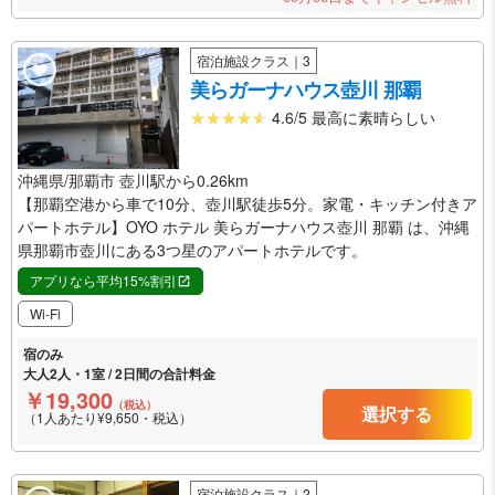
宿泊施設クラス｜3
美らガーナハウス壺川 那覇
4.6/5 最高に素晴らしい
沖縄県/那覇市 壺川駅から0.26km
【那覇空港から車で10分、壺川駅徒歩5分。家電・キッチン付きア
パートホテル】OYO ホテル 美らガーナハウス壺川 那覇 は、沖縄
県那覇市壺川にある3つ星のアパートホテルです。
アプリなら平均15%割引
Wi-Fi
宿のみ
大人2人・1室 / 2日間の合計料金
￥19,300
（税込）
選択する
（1人あたり¥9,650・税込）
宿泊施設クラス｜2