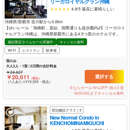
リーガロイヤルグラン沖縄
4.8/5 最高に素晴らしい
沖縄県/那覇市 壺川駅から0.6km
【ゆいレール「旭橋駅」直結、国際通りも徒歩圏内♪】リーガロイ
ヤルグラン沖縄は、沖縄県那覇市にある4.5つ星のホテルです。
施設限定タイムセール実施中
キャンセル無料
Wi-Fi
レストラン
駐車場
宿のみ
大人2人・1室 / 2日間の合計料金
￥24,627
￥20,611
選択する
（税込）
（1人あたり¥10,305・税込）
今ならセール16%OFF!
残り2 室
09月03日までキャンセル無料
宿泊施設クラス｜3
New Normal Condo in
KENCHOMINAMIGUCHI