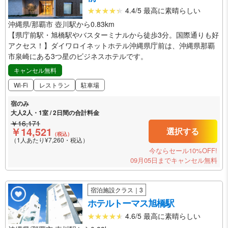
4.4/5 最高に素晴らしい
沖縄県/那覇市 壺川駅から0.83km
【県庁前駅・旭橋駅やバスターミナルから徒歩3分。国際通りも好
アクセス！】ダイワロイネットホテル沖縄県庁前は、沖縄県那覇
市泉崎にある3つ星のビジネスホテルです。
キャンセル無料
Wi-Fi
レストラン
駐車場
宿のみ
大人2人・1室 / 2日間の合計料金
￥16,171
￥14,521
選択する
（税込）
（1人あたり¥7,260・税込）
今ならセール10%OFF!
09月05日までキャンセル無料
宿泊施設クラス｜3
ホテルトーマス旭橋駅
4.6/5 最高に素晴らしい