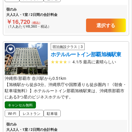
宿のみ
大人2人・1室 / 2日間の合計料金
￥16,720
（税込）
選択する
（1人あたり¥8,360・税込）
宿泊施設クラス｜3
ホテルルートイン那覇旭橋駅東
4.1/5 最高に素晴らしい
沖縄県/那覇市 壺川駅から0.51km
【旭橋駅から徒歩3分。沖縄県庁や国際通りも徒歩圏内！《朝食・
駐車場無料》】ホテルルートイン那覇旭橋駅東は、沖縄県那覇市
にある3つ星のビジネスホテルです。
キャンセル無料
Wi-Fi
レストラン
駐車場
宿のみ
大人2人・1室 / 2日間の合計料金