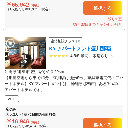
￥65,942
（税込）
選択する
（1人あたり¥32,971・税込）
残り1 室
08月23日までキャンセル無料
宿泊施設クラス｜3
KY アパートメント壷川那覇
4.5/5 最高に素晴らしい
沖縄県/那覇市 壺川駅から0.22km
【那覇空港から車で10分、壷川駅は徒歩5分。家具家電完備のアパ
ートホテル】KY アパートメントは、沖縄県那覇市にある3つ星の
アパートホテルです。
Wi-Fi
宿のみ
大人2人・1室 / 2日間の合計料金
￥16,946
（税込）
選択する
（1人あたり¥8,473・税込）