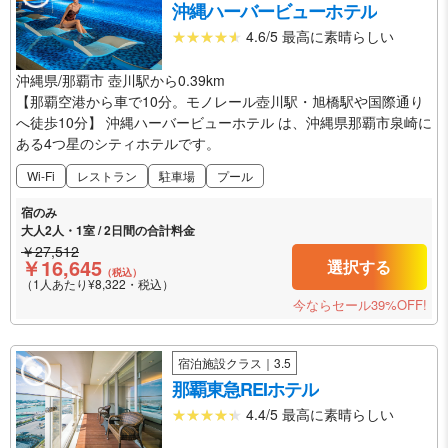
沖縄ハーバービューホテル
4.6/5 最高に素晴らしい
沖縄県/那覇市 壺川駅から0.39km
【那覇空港から車で10分。モノレール壺川駅・旭橋駅や国際通り
へ徒歩10分】 沖縄ハーバービューホテル は、沖縄県那覇市泉崎に
ある4つ星のシティホテルです。
Wi-Fi
レストラン
駐車場
プール
宿のみ
大人2人・1室 / 2日間の合計料金
￥27,512
￥16,645
選択する
（税込）
（1人あたり¥8,322・税込）
今ならセール39%OFF!
宿泊施設クラス｜3.5
那覇東急REIホテル
4.4/5 最高に素晴らしい