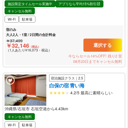
施設限定タイムセール実施中
アプリなら平均15%割引
キャンセル無料
Wi-Fi
駐車場
宿のみ
大人2人・1室 / 2日間の合計料金
￥37,499
￥32,146
選択する
（税込）
（1人あたり¥16,073・税込）
今ならセール14%OFF!
残り2 室
08月23日までキャンセル無料
宿泊施設クラス｜2.5
白保の宿 青い海
4.2/5 最高に素晴らしい
沖縄県/石垣市 石垣空港から4.43km
キャンセル無料
Wi-Fi
駐車場