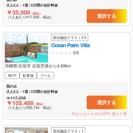
大人2人・1室 / 2日間の合計料金
￥35,000
（税込）
選択する
（1人あたり¥17,500・税込）
宿泊施設クラス｜3.5
Ocean Palm Villa
0/5
沖縄県/石垣市 石垣空港から4.69km
Wi-Fi
駐車場
プール
宿のみ
大人2人・1室 / 2日間の合計料金
￥117,208
￥105,488
選択する
（税込）
（1人あたり¥52,744・税込）
今ならセール10%OFF!
残り1 室
宿泊施設クラス｜1