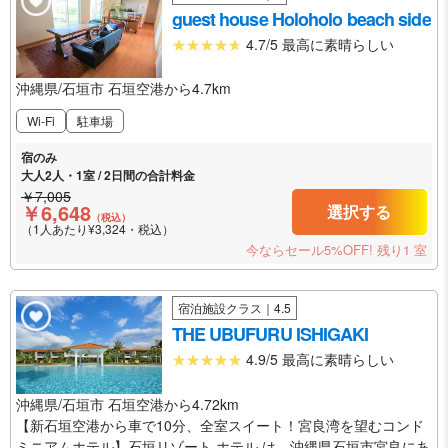
guest house Holoholo beach side
4.7/5 最高に素晴らしい
沖縄県/石垣市 石垣空港から4.7km
Wi-Fi
駐車場
宿のみ
大人2人・1室 / 2日間の合計料金
￥7,005
￥6,648
選択する
（税込）
（1人あたり¥3,324・税込）
今ならセール5%OFF!
残り1 室
宿泊施設クラス｜4.5
THE UBUFURU ISHIGAKI
4.9/5 最高に素晴らしい
沖縄県/石垣市 石垣空港から4.72km
【新石垣空港から車で10分、全室スイート！宮良湾を望むコンド
ミニアムホテル】石垣リゾート ホテル は、沖縄県石垣市宮良にあ