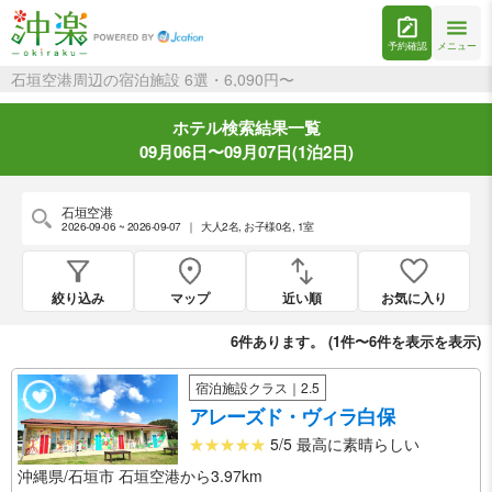
予約確認
メニュー
石垣空港周辺の宿泊施設 6選・6,090円〜
ホテル検索結果一覧
09月06日〜09月07日(1泊2日)
石垣空港
2026-09-06 ~ 2026-09-07
｜
大人2名
,
お子様0名
,
1室
絞り込み
マップ
近い順
お気に入り
6
件あります。 (
1件〜6件を表示
を表示)
宿泊施設クラス｜2.5
アレーズド・ヴィラ白保
5/5 最高に素晴らしい
沖縄県/石垣市 石垣空港から3.97km