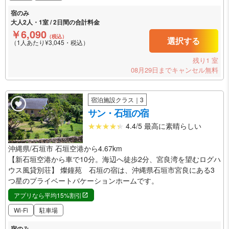
宿のみ
大人2人・1室 / 2日間の合計料金
￥6,090
（税込）
選択する
（1人あたり¥3,045・税込）
残り1 室
08月29日までキャンセル無料
宿泊施設クラス｜3
サン・石垣の宿
4.4/5 最高に素晴らしい
沖縄県/石垣市 石垣空港から4.67km
【新石垣空港から車で10分。海辺へ徒歩2分、宮良湾を望むログハ
ウス風貸別荘】 燦鐘苑 石垣の宿は、沖縄県石垣市宮良にある3
つ星のプライベートバケーションホームです。
アプリなら平均15%割引
Wi-Fi
駐車場
宿のみ