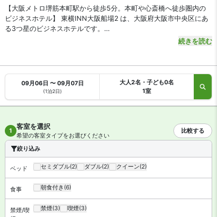
【大阪メトロ堺筋本町駅から徒歩5分。本町や心斎橋へ徒歩圏内の
ビジネスホテル】 東横INN大阪船場2 は、大阪府大阪市中央区にあ
る3つ星のビジネスホテルです。
続きを読む
【アクセス・周辺スポット】
東横INN大阪船場2 までのアクセスは、地下鉄中央線・堺筋線「堺
筋本町駅」11番出口から徒歩5分、御堂筋線・四つ橋線・中央線
「本町駅」は徒歩7分。JR「新大阪駅」から本町駅まで約10分で到
大人2名・子ども0名
09月06日 〜 09月07日
着します。
1室
(1泊2日)
阪神高速「信濃橋IC」は車で10分。御堂筋線・長堀鶴見緑地線「心
斎橋駅」は徒歩10分です。船場センタービルは徒歩5分、京セラド
ームや大阪城公園まで徒歩と電車で約30分と、出張・観光に便利な
客室を選択
好立地です。
1
比較する
希望の客室タイプをお選びください
絞り込み
【駐車場】
あり（有料）
セミダブル
(2)
ダブル
(2)
クイーン
(2)
ベッド
【お食事、レストラン】
朝食はフル ブレックファスト形式です（無料）。共用エリアの電子
朝食付き
(6)
食事
レンジもご利用いただけます。
禁煙
(3)
喫煙
(3)
禁煙/喫
【館内施設・サービス】