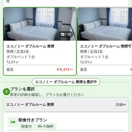
煙
客室数は全 152 室。インターネットは無料 WiFi、有線インターネッ
トが利用可能です。施設はコインランドリーやPCコーナーがありま
す。
東横INN大阪船場2 は禁煙ルームと喫煙できるお部屋があります。
詳細は各宿泊プランをご確認ください。
11枚
エコノミー ダブルルーム 禁煙
エコノミー ダブルルーム 喫煙可
禁煙 / 定員2名
喫煙 / 定員2名
ダブルベッド 1 台
ダブルベッド 1 台
12.01㎡
12.01㎡
最安
￥9,413〜
最安
エコノミー ダブルルーム 禁煙を選択中
プランを選択
全11枚を見る
2
客室の詳細を確認し、プランをお選びください
エコノミー ダブルルーム 禁煙
詳細
朝食付きプラン
朝食付
Wi-Fi無料