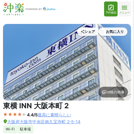
予約確認
メニュー
シェア
お気に入り
38枚の画像
外観の写真を拡大表示
東横 INN 大阪本町 2
4.4/5
最高に素晴らしい
大阪府大阪市中央区南久宝寺町 2-5-14
Wi-Fi
駐車場