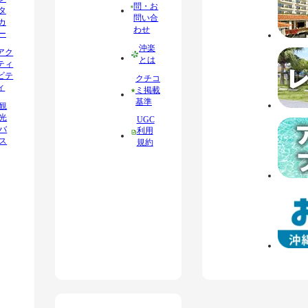
問・お
タ
問い合
カ
わせ
ー
沖楽
アク
とは
ティ
ビテ
クチコ
ィ
ミ掲載
基準
観
光
UGC
バ
利用
ス
規約