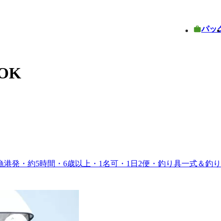
パッ
OK
港発・約5時間・6歳以上・1名可・1日2便・釣り具一式＆釣