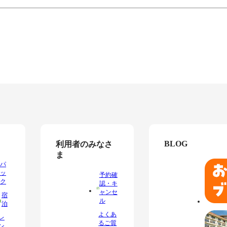
BLOG
利用者のみなさ
ま
パ
ッ
予約確
ク
認・キ
ャンセ
宿
ル
泊
よくあ
レ
るご質
ン