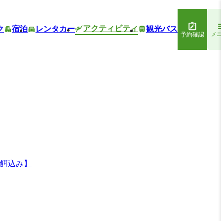
アクティビティ
ク
宿泊
レンタカー
観光バス
予約確認
メ
り餌込み】