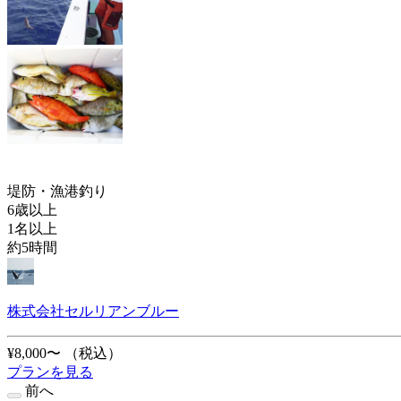
堤防・漁港釣り
6歳以上
1名以上
約5時間
株式会社セルリアンブルー
¥8,000〜
（税込）
プランを見る
前へ