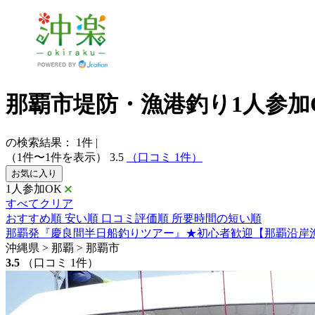
那覇市堤防・漁港釣り1人参加
の検索結果：
1
件
|
（1件〜1件を表示）
3.5
（口コミ 1件）
お気に入り
1人参加OK
すべてクリア
おすすめ順
安い順
口コミ評価順
所要時間の短い順
那覇発『慶良間半日船釣りツアー』★初心者歓迎【那覇沿岸漁
沖縄県 > 那覇 > 那覇市
3.5
（口コミ 1件）