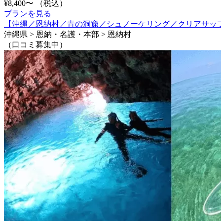
¥8,400〜
（税込）
プランを見る
【沖縄／恩納村／青の洞窟／シュノーケリング／クリアサップ
沖縄県 > 恩納・名護・本部 > 恩納村
（口コミ募集中）