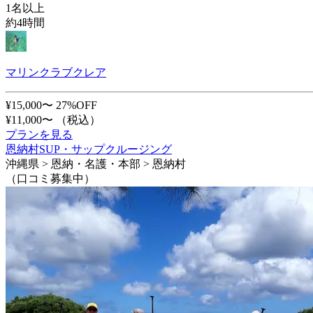
1名以上
約4時間
マリンクラブクレア
¥15,000〜
27%OFF
¥11,000〜
（税込）
プランを見る
恩納村SUP・サップクルージング
沖縄県 > 恩納・名護・本部 > 恩納村
（口コミ募集中）