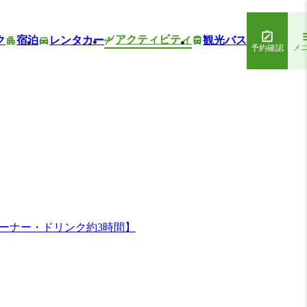
アクティビティ
ク
宿泊
レンタカー
観光バス
予約確認
メ
ーナー・ドリンク約3時間】