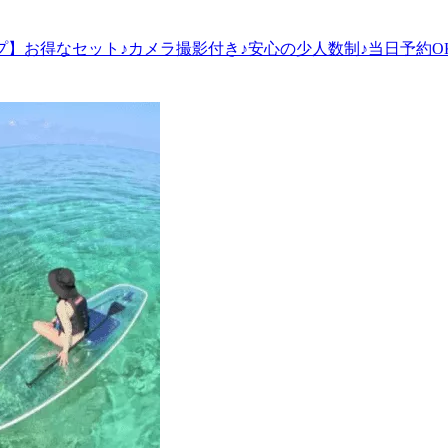
】お得なセット♪カメラ撮影付き♪安心の少人数制♪当日予約O