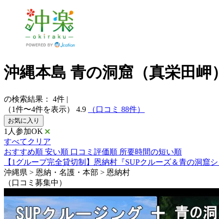
沖縄本島 青の洞窟（真栄田岬）
の検索結果：
4
件
|
（1件〜4件を表示）
4.9
（口コミ 88件）
お気に入り
1人参加OK
すべてクリア
おすすめ順
安い順
口コミ評価順
所要時間の短い順
【1グループ完全貸切制】恩納村『SUPクルーズ＆青の洞窟
沖縄県 > 恩納・名護・本部 > 恩納村
（口コミ募集中）