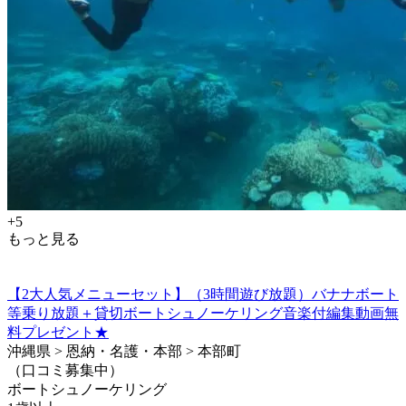
+5
もっと見る
【2大人気メニューセット】（3時間遊び放題）バナナボート
等乗り放題＋貸切ボートシュノーケリング音楽付編集動画無
料プレゼント★
沖縄県 > 恩納・名護・本部 > 本部町
（口コミ募集中）
ボートシュノーケリング