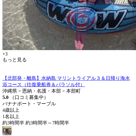
+3
もっと見る
【北部発・離島】水納島 マリントライアル３＆日帰り海水
浴コース（往復乗船券＆パラソル付）
沖縄県 > 恩納・名護・本部 > 本部町
5.0
（口コミ募集中）
バナナボート・マーブル
4歳以上
1名以上
約3時間半 約3時間半～7時間半