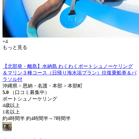
+4
もっと見る
【北部発・離島】水納島 わくわくボートシュノーケリング
＆マリン３種コース（日帰り海水浴プラン）往復乗船券＆パ
ラソル付
沖縄県 > 恩納・名護・本部 > 本部町
5.0
（口コミ募集中）
ボートシュノーケリング
4歳以上
1名以上
約4時間半 約4時間半～7時間半