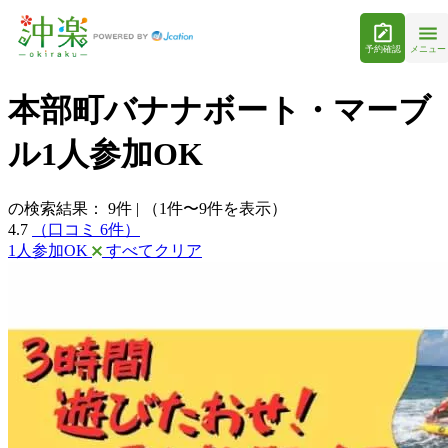
予約確認
メニュー
本部町バナナボート・マーブ
ル1人参加OK
の検索結果：
9
件
|
（1件〜9件を表示）
4.7
（口コミ 6件）
1人参加OK
すべてクリア